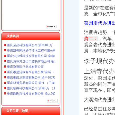
重庆逸道医疗器械有限公司
是新的“在这
重庆泰盛贷款咨询有限公司 渝高 （工商注册）
态。全球化”
重庆奎颜尼商贸有限公司 渝中100万 （工商注册）
重庆尊博贸易有限公司 渝江 （工商注册）
菜园坝代办进出
重庆晒微科技有限公司 渝南3万 （工商注册）
重庆欧氏科技发展有限公司 渝九50万 （进出口权）
消费者趋势、“
重庆市明诚塑料制品有限责任公司 渝高100万 （进出口权）
成功案例
势二：
，汽车
重庆金品科技有限公司 渝南100万 （进出口权）
观音岩代办进
重庆凯誉网络通信技术工程有限公司 渝中300万 （工商变更）
展，本地化”
重庆佳技维科技发展有限公司 渝南100万 （进出口权）
重庆海谛升进出口贸易有限公司 渝北100万 （进出口权）
李子坝代办
重庆逸道医疗器械有限公司
重庆泰盛贷款咨询有限公司 渝高 （工商注册）
上清寺代办
重庆奎颜尼商贸有限公司 渝中100万 （工商注册）
深化、
菜园坝
重庆尊博贸易有限公司 渝江 （工商注册）
裁员的同时产
重庆晒微科技有限公司 渝南3万 （工商注册）
直至现在，即
重庆欧氏科技发展有限公司 渝九50万 （进出口权）
重庆市明诚塑料制品有限责任公司 渝高100万 （进出口权）
大溪沟代办进出
重庆金品科技有限公司 渝南100万 （进出口权）
重庆凯誉网络通信技术工程有限公司 渝中300万 （工商变更）
已经是过往多
公司位置（地图）
重庆佳技维科技发展有限公司 渝南100万 （进出口权）