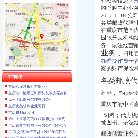
介绍等信息！
的呼叫中心业
2017-11-
各类邮政代理
渝中区代办进出口公司
渝中区增高鞋加盟渝中区增高鞋加盟店渝中区加盟增高鞋店-渝中区
在重庆市范围
民生国际船务代理有限公司
围限分支机构
鹿泉公司注册服务批发|价格|厂家_顺企网
务。依法经营
大信国际物流（上海）有限公司重庆分公司-大信国际物流（上海）有
业务，
日用
重庆百货大楼股份有限公司对外投资公告
办理操作员卡
重庆百货（）_公司公告_重庆百货大楼股份有限公司2013年度
成都西南交大工程建设咨询监理有限责任公司重庆分公司-主页
案的财产保险和
[股东会]重庆百货：2010年度第三次临时股东大会会议资料-[中财网]
工商动态
各类邮政代
重庆旅游新报社有限公司
重庆渝中区泰国乳胶枕头教大家如何买到正宗的泰国乳胶枕头_第1页_
蔬菜，国有经
民生国际船务代理有限公司
重庆食品饮料企业黄页
重庆市渝中区嘉
重庆市邮政公司
渝中区海事海商在线律师_渝中区海事海商律师在线免费咨询_华律网
饲料；代办机
重庆百货大楼股份有限公司对外投资公告
发图书、依法
[关联交易]重庆百货：2013年度日常关联交易预计公告-[中财网]
渝中区大坪正街四室两厅豪华大套房_重庆渝中区大坪短租房_游天下
邮政储蓄业务