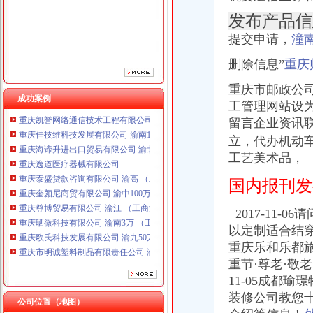
重庆泰盛贷款咨询有限公司 渝高 （工商注册）
发布产品信
重庆奎颜尼商贸有限公司 渝中100万 （工商注册）
重庆尊博贸易有限公司 渝江 （工商注册）
提交申请，
潼
重庆晒微科技有限公司 渝南3万 （工商注册）
重庆欧氏科技发展有限公司 渝九50万 （进出口权）
删除信息”
重庆
重庆市明诚塑料制品有限责任公司 渝高100万 （进出口权）
重庆市邮政公
重庆金品科技有限公司 渝南100万 （进出口权）
成功案例
工管理网站设
重庆凯誉网络通信技术工程有限公司 渝中300万 （工商变更）
重庆佳技维科技发展有限公司 渝南100万 （进出口权）
留言企业资讯
重庆海谛升进出口贸易有限公司 渝北100万 （进出口权）
立，代办机动
重庆逸道医疗器械有限公司
工艺美术品，
重庆泰盛贷款咨询有限公司 渝高 （工商注册）
重庆奎颜尼商贸有限公司 渝中100万 （工商注册）
国内报刊发
重庆尊博贸易有限公司 渝江 （工商注册）
重庆晒微科技有限公司 渝南3万 （工商注册）
2017-11-
重庆欧氏科技发展有限公司 渝九50万 （进出口权）
以定制适合结穿
重庆市明诚塑料制品有限责任公司 渝高100万 （进出口权）
重庆乐和乐都旅
重庆金品科技有限公司 渝南100万 （进出口权）
重节·尊老·敬老
重庆凯誉网络通信技术工程有限公司 渝中300万 （工商变更）
11-05成都瑜
重庆佳技维科技发展有限公司 渝南100万 （进出口权）
装修公司教您十
公司位置（地图）