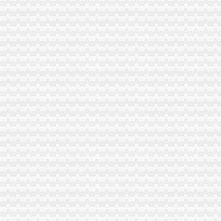
【重庆商社力】现代,郑州日产经销商_销售电话：
人民法院公告_搜狐其它_搜狐网
重庆百货（）_公司公告_重庆百货大楼股份有限公司关于预计
杜邦制冷_德国谷轮_德国比泽尔-重庆市渝中区长江制冷设备经营部-
网上签订合同,被骗预付款我公司在2016年04月和一个代理公司签订
重庆环保产品标志认证|重庆有机认证|重庆普道企业管理咨询有限公司
【渝中机用锯条价格】渝中机用锯条报价/渝中机用锯条哪里买/哪里卖
重庆百货（）_公司公告_重庆百货大楼股份有限公司2013年度
重庆蓝鼎影视媒有限公司,主营：影视制作的策划；承办经批准的文
【重庆代理记账|重庆代理记账公司】-重庆58分类网
山东莱德管阀有限公司（重庆代理）-商铺
重庆旅游新报社有限公司
重庆渝中区泰国乳胶枕头教大家如何买到正宗的泰国乳胶枕头_第1页_
渝中区铝管的价格_铝信