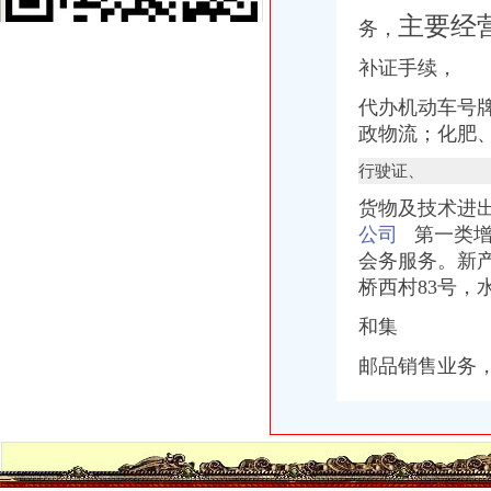
【渝中机用锯条价格】渝中机用锯条报价/渝中机用锯条哪里买/哪里卖
主要经
务，
重庆百货（）_公司公告_重庆百货大楼股份有限公司2013年度
重庆蓝鼎影视媒有限公司,主营：影视制作的策划；承办经批准的文
补证手续，
【重庆代理记账|重庆代理记账公司】-重庆58分类网
代办机动
车
号
山东莱德管阀有限公司（重庆代理）-商铺
政物流；化肥
重庆旅游新报社有限公司
重庆渝中区泰国乳胶枕头教大家如何买到正宗的泰国乳胶枕头_第1页_
行驶证、
渝中区铝管的价格_铝信
渝中区代办进出口公司
货物及技术进
渝中区增高鞋加盟渝中区增高鞋加盟店渝中区加盟增高鞋店-渝中区
公司
第一类增
民生国际船务代理有限公司
会务服务。新
鹿泉公司注册服务批发|价格|厂家_顺企网
桥西村83号，
大信国际物流（上海）有限公司重庆分公司-大信国际物流（上海）有
重庆百货大楼股份有限公司对外投资公告
和集
重庆百货（）_公司公告_重庆百货大楼股份有限公司2013年度
成都西南交大工程建设咨询监理有限责任公司重庆分公司-主页
邮品销售业务
[股东会]重庆百货：2010年度第三次临时股东大会会议资料-[中财网]
重庆旅游新报社有限公司
重庆渝中区泰国乳胶枕头教大家如何买到正宗的泰国乳胶枕头_第1页_
民生国际船务代理有限公司
重庆食品饮料企业黄页