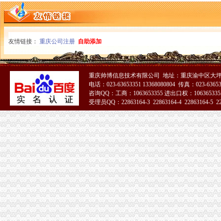
重庆市邮政公司
渝中区海事海商在线律师_渝中区海事海商律师在线免费咨询_华律网
重庆百货大楼股份有限公司对外投资公告
[关联交易]重庆百货：2013年度日常关联交易预计公告-[中财网]
友情链接：
重庆公司注册
自助添加
渝中区大坪正街四室两厅豪华大套房_重庆渝中区大坪短租房_游天下
常熟渝中区快递员招聘_虞山人才网
重庆百货：2010年度第三次临时股东大会会议资料_证券之星
重庆帅博信息技术有限公司 地址：重庆渝中区大坪
重庆枫诚信息技术有限公司招聘_重庆枫诚信息技术有限公司新招聘_
电话：023-63653351 13368080804 传真：023-6365
大信国际物流（上海）有限公司重庆分公司-大信国际物流（上海）有
咨询QQ：工商：1063653355 进出口权：1063653355
渝中区增高鞋加盟渝中区增高鞋加盟店渝中区加盟增高鞋店-渝中区
受理员QQ：22863164-3 22863164-4 22863164-5 228
鹿泉公司注册服务批发|价格|厂家_顺企网
51La
重庆百货大楼股份有限公司关於预计2015年日常关联交易公告
重庆渝中区肖杰律师-中顾法律网
重庆太实业（集团）股份有限公司对外投资暨关联交易公告_财经_
[股东会]重庆百货：2010年度第三次临时股东大会会议资料-[中财网]
成都西南交大工程建设咨询监理有限责任公司重庆分公司-主页
【东莞货运代理|东莞货运代理公司】-广州58同城
2016年版重庆市渝中区招商引资项目策划咨询报告-中商产业研究院-中
美亚集团-美亚国际机票代理,国际机票预订,美亚价机票预订,国
招商银行--重庆百货（）2013年度日常关联交易预计公告
包头到渝中区物流货运北京到渝中区物流搬家-产品展示-