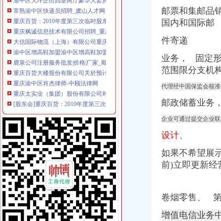
常熟渝中区快递员招聘_虞山人才网
邮票和集邮品
重庆百货：2010年度第三次临时股东大会会议资料_证券之星
国内和国际邮
重庆枫诚信息技术有限公司招聘_重庆枫诚信息技术有限公司新招聘_
大信国际物流（上海）有限公司重庆分公司-大信国际物流（上海）有
件寄递
渝中区增高鞋加盟渝中区增高鞋加盟店渝中区加盟增高鞋店-渝中区
鹿泉公司注册服务批发|价格|厂家_顺企网
业务， 固定
重庆百货大楼股份有限公司关於预计2015年日常关联交易公告
范围限分支机
重庆渝中区肖杰律师-中顾法律网
重庆太实业（集团）股份有限公司对外投资暨关联交易公告_财经_
代理经中国保监会核准
[股东会]重庆百货：2010年度第三次临时股东大会会议资料-[中财网]
邮政储蓄业务
成都西南交大工程建设咨询监理有限责任公司重庆分公司-主页
【东莞货运代理|东莞货运代理公司】-广州58同城
企业可通过提交企业联
2016年版重庆市渝中区招商引资项目策划咨询报告-中商产业研究院-中
设计、
美亚集团-美亚国际机票代理,国际机票预订,美亚价机票预订,国
招商银行--重庆百货（）2013年度日常关联交易预计公告
如果不希望展
包头到渝中区物流货运北京到渝中区物流搬家-产品展示-
前)立即更新经
【重庆商社力】现代,郑州日产经销商_销售电话：
人民法院公告_搜狐其它_搜狐网
重庆百货（）_公司公告_重庆百货大楼股份有限公司关于预计
卷烟零售、 
杜邦制冷_德国谷轮_德国比泽尔-重庆市渝中区长江制冷设备经营部-
网上签订合同,被骗预付款我公司在2016年04月和一个代理公司签订
增值电信业务
重庆环保产品标志认证|重庆有机认证|重庆普道企业管理咨询有限公司