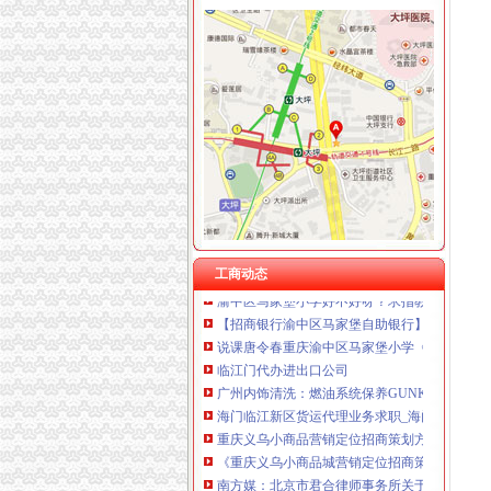
渝中区马家堡
“电子眼交巡”在渝中区马家堡上岗一个月_第1页
渝中区马家堡小学2017招生范围,马家堡小学6月
重庆市渝中区马家堡副食经营部饮料批发部
重庆市渝中区马家堡粮店_重庆市_渝中区_企业
渝中区马家堡小学_渝中区马家堡小学爱问问同
重庆市渝中区马家堡安利专卖店地址重庆市马
【重庆市—渝中区】马家堡发廊偶遇品美少女（
工商动态
渝中区马家堡小学好不好呀？求指教-早教幼儿
【招商银行渝中区马家堡自助银行】招商银行
说课唐令春重庆渝中区马家堡小学《可能》-原创
临江门代办进出口公司
广州内饰清洗：燃油系统保养GUNKM2616-
海门临江新区货运代理业务求职_海门临江新区
重庆义乌小商品营销定位招商策划方案.doc
《重庆义乌小商品城营销定位招商策划方案》.do
南方媒：北京市君合律师事务所关于南方出版
发点好东西上来：）全国各地户外用品店详解-旅游（