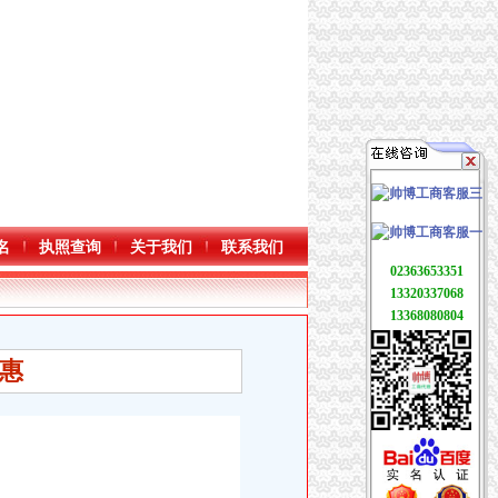
名
执照查询
关于我们
联系我们
02363653351
13320337068
13368080804
惠