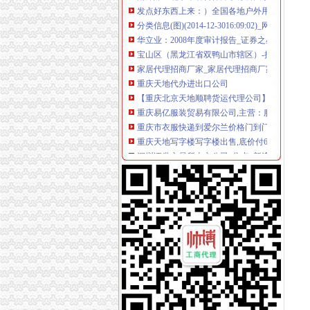
分类信息(图)(2014-12-3016:09:02)_网易新闻
华立业：2008年度审计报告_证券之星
宝山区（黑龙江省双鸭山市辖区）-搜百科
家居代理招商厂家_家居代理招商厂家/公司-阿
重庆天地代办进出口公司
【重庆北京天地顺聘货运代理公司】网点,地址,
重庆易亿服装贸易有限公司,主营：服装服饰,
重庆市衣服快递到爱尔兰价格门到门国际包税出
重庆天地写字楼写字楼出售,底价付6万（企业
深圳证券交易所上市公司_焦点_新浪财经_新浪
广州机场UPS报关代理_志趣网
青岛饮料代理公司-青岛饮料代理厂家-|必途青
重庆进口美国咖啡清关运输到成都需要多长时间
海haiyao品牌代理招商-招商加盟-globrand（
重庆物流服务公司_物流服务厂_生产厂家企业
朝天门代办进出口公司
重庆港九股份有限公司关于为重庆经略实业有
重庆南岸茶园新区工商服务信息,提供新重庆南
【2014年重庆美购贸易有限公司新招聘信息_电
重庆港国际集装箱有限公司货运代理分公司|重
朝天门火锅加盟_朝天门火锅加盟店_朝天门火