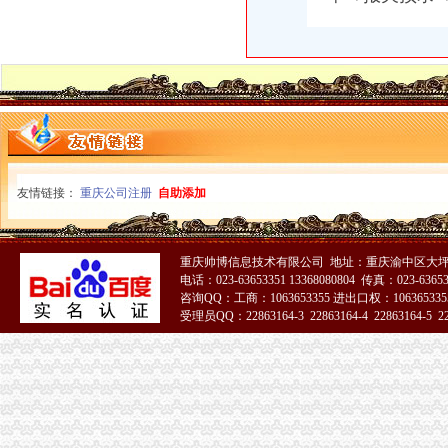
友情链接：
重庆公司注册
自助添加
重庆帅博信息技术有限公司 地址：重庆渝中区大坪
电话：023-63653351 13368080804 传真：023-6365
咨询QQ：工商：1063653355 进出口权：1063653355
受理员QQ：22863164-3 22863164-4 22863164-5 228
51La