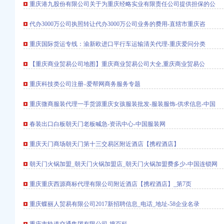
重庆港九股份有限公司关于为重庆经略实业有限责任公司提供担保的公
代办3000万公司执照转让代办3000万公司业务的费用-直辖市重庆咨
重庆国际货运专线：渝新欧进口平行车运输清关代理-重庆爱问分类
渝中区马家堡自助银行
庆市渝中区大坪制面厂
【重庆商业贸易公司地图】重庆商业贸易公司大全,重庆商业贸易公
重庆科技类公司注册–爱帮网商务服务专题
庆新闻联播—
重庆微商服装代理一手货源重庆女孩服装批发-服装服饰-供求信息-中国
料(三)_萱萱_新浪
！_重庆幼升小_家长帮
春装出口白板朝天门老板喊急-资讯中心-中国服装网
学录频道
重庆天门商场朝天门第十三交易区附近酒店【携程酒店】
货运代理业务找工作_
朝天门火锅加盟_朝天门火锅加盟店_朝天门火锅加盟费多少-中国连锁网
财经_新浪网
浪财经_新浪网
重庆重庆西源商标代理有限公司附近酒店【携程酒店】_第7页
巴公司黄页
重庆蝶丽人贸易有限公司2017新招聘信息_电话_地址-58企业名录
图片】-鹿城临江易登网
媒股份有限公司发行