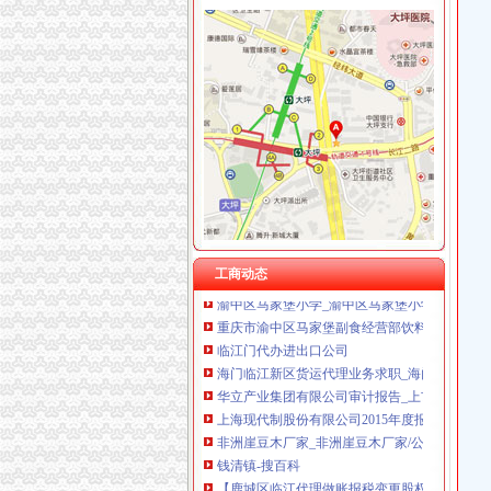
渝中区马家堡
【招商银行渝中区马家堡自助银行】招商银行
【重庆市渝中区大坪制面厂马家堡饮食店】重
重庆市渝中区人民
重庆市渝中区马家堡小学附近住宿
电子察上岗一个月渝中区马家堡路段变通畅重
重庆市渝中区马家堡小学介绍_简介-马家堡小学
[转载]渝中区马家堡小学二年级三班二单元复习资
重庆市渝中区马家堡小学2017年新生招生通告
工商动态
渝中区马家堡小学_渝中区马家堡小学爱问问同
重庆市渝中区马家堡副食经营部饮料批发部
临江门代办进出口公司
海门临江新区货运代理业务求职_海门临江新区
华立产业集团有限公司审计报告_上市公司_新浪
上海现代制股份有限公司2015年度报告摘要_新
非洲崖豆木厂家_非洲崖豆木厂家/公司-阿里巴
钱清镇-搜百科
【鹿城区临江代理做账报税变更股权上门服务的
南方媒：北京市君合律师事务所关于南方出版