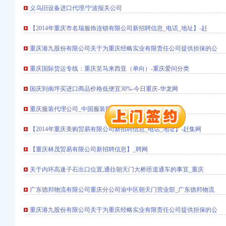
义乌旧设备进口代理/宁波报关公司
册）
【2014年重庆市名瑞服饰连锁有限公司新招聘信息_电话_地址】-赶
权）
重庆港九股份有限公司关于为重庆经略实业有限责任公司提供担保的公
（进出口权）
）
重庆国际货运专线：重庆至马来西亚（单向）-重庆爱问分类
 （工商变更）
出口权）
国庆到南坪买进口商品价格低便宜30%-今日重庆-华龙网
进出口权）
重庆服装代理公司_中国服装网
册）
【2014年重庆美购贸易有限公司新招聘信息_电话_地址】-赶集网
【重庆林茂贸易有限公司新招聘信息】_聘网
权）
（进出口权）
关于内环高速子石出口位置,通往朝天门大桥匝道通车的事宜_重庆
）
广东德邦物流有限公司重庆分公司渝中区朝天门营业部_广东德邦物流
 （工商变更）
出口权）
重庆港九股份有限公司关于为重庆经略实业有限责任公司提供担保的公