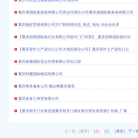
重庆市轨道交通集团有限公司-搜百科
重庆港国际集装箱有限公司货运代理分公司|重庆港国际集装箱有限公司
重庆雅皎贸易有限公司2017新招聘信息_电话_地址-58企业名录
电话,营业时间-大
【重庆招商国际旅行社有限公司朝天门门市部】_重庆招商国际旅行社
全球品牌网）
公司
【重庆茶叶土产进出口公司大地贸易分公司】重庆茶叶土产进出口公
际货物代理有限
郑州报关代理供应商、
重庆新雅国际货运代理有限公司出口部
云同盟
理公司
重庆利耀国际物流有限公司
-110网
可接液体末,厂家推
重庆商务服务公司-顺企网重庆黄页
新闻-重庆搜狐焦点网
重庆多多汇商贸有限公司
息_电话_地址】-赶
的费用-直辖市重庆咨
【重庆朝天门女装货源重庆朝天门感女装代理女装货源】价格_厂家
地址-58企业名录
酒店】_第7页
装网
上一页 ［首页］
［1］
［2］
［尾页］
下一
携程酒店】