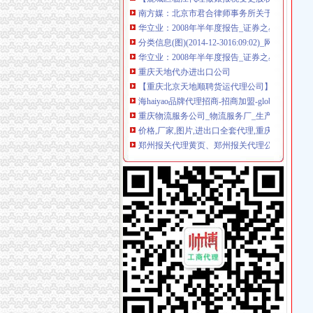
华立业：2008年半年度报告_证券之星
分类信息(图)(2014-12-3016:09:02)_网易新闻
华立业：2008年半年度报告_证券之星
重庆天地代办进出口公司
【重庆北京天地顺聘货运代理公司】网点,地址,
海haiyao品牌代理招商-招商加盟-globrand（
重庆物流服务公司_物流服务厂_生产厂家企业
价格,厂家,图片,进出口全套代理,重庆市金利国
郑州报关代理黄页、郑州报关代理公司名录、
比利时PP保险杠进口清关代理公司|如何操作_
重庆地铁隧道项目引进盾构机设备招标报关代
关于公布国际货物运输代理企业名单的通知-法规库
专业代理DHL出口到尼泊尔空运到尼泊尔EMS
中原地产免中介费家代理“重庆瑞安天地”-房产
朝天门代办进出口公司
【2014年重庆市名瑞服饰连锁有限公司新招聘信
代办3000万公司执照转让代办3000万公司业务
重庆蝶丽人贸易有限公司2017新招聘信息_电话_
重庆重庆西源商标代理有限公司附近酒店【携程
春装出口白板朝天门老板喊急-资讯中心-中国服
重庆天门商场朝天门第十三交易区附近酒店【