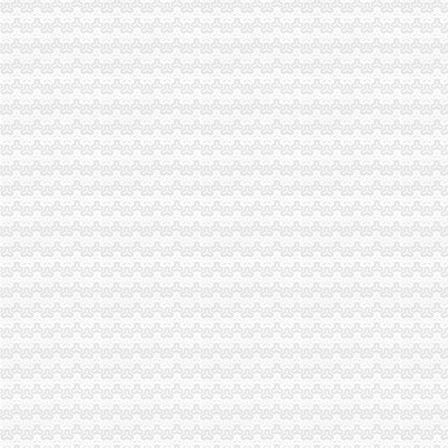
重庆市巴南区凤梧商贸有限公司大坪农贸市场分公司
重庆验资开户：代办公司代办区县主城房地产开发资质,入渝备案,执
【东莞塘厦镇进出口代理企业名录】_顺企网
大坪注册公司图片_大坪工商注册图片-泉州易登网
重庆真谛知识产权代理有限公司2017招聘_重庆校园招聘
【全重庆快速代理公司及分公司注册、变更、注销】-南岸南岸周边易
法国台灯/落地灯进口代理报关公司-报关服务-久久信息网
重庆专业企业注册_审计_公司办理（价优惠中）-产品网
【增城代办注册公司增城代办公司营业执照】价格,厂家,图片,公司
乐天玛（重庆）商业有限公司大坪店联系方式_信用报告_工商信息-
帅博工商*办重庆公司注册-帅博工商咨询服务部
重庆渝中大坪一站式加急办理工商注册、变更注销、代理_志趣网
【重庆渝中区大坪】企业|厂家|黄页|名录_第3页_顺企网
如何找一家放心的公司注册商标注册代理公司_志趣网
黄埔区代办工商注册黄埔区申请一般纳税人图片大全,广州大坪企业
美国纸尿裤进口代理报关公司
重庆主城超高效率工商代办代理记账验资-产品网
【代办资质专业的团队】-渝中大坪易登网
信誉好的越南进口零食品厂家越南进口代理-供应信息-环球经贸网
新华锦北方大纯进出口代理无自营
【重庆慢牛工商咨询有限公司_慢牛-代办公司注册,营业执照,可提供