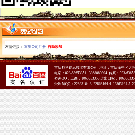
【重庆慢牛工商咨询有限公司_慢牛-代办公司注册,营业执照,可提供
注册代办广州黄埔公司代办广州黄埔公司企业营业执照-广州58同城
大坪代办进出口公司
其他职位_大坪企业新招聘信息-广州58同城
帅博工商*办重庆公司注册-帅博工商咨询服务部
黄埔区代办工商注册黄埔区申请一般纳税人图片大全,广州大坪企业
【58同城】重庆渝中大坪配送中心_大坪生活配送服务公司
友情链接：
重庆公司注册
自助添加
乐天玛（重庆）商业有限公司大坪店联系方式_信用报告_工商信息-
东莞大坪常州专线物流公司_云同盟
【增城代办注册公司增城代办公司营业执照】价格,厂家,图片,公司
重庆帅博信息技术有限公司 地址：重庆渝中区大坪
【重庆慢牛工商咨询有限公司_慢牛-代办公司注册,营业执照,可提供
电话：023-63653351 13368080804 传真：023-6365
大坪注册公司图片_大坪工商注册图片-泉州易登网
咨询QQ：工商：1063653355 进出口权：1063653355
如何找一家放心的公司注册商标注册代理公司_志趣网
受理员QQ：22863164-3 22863164-4 22863164-5 228
其他职位_大坪企业新招聘信息-广州58同城
51La
【58同城】重庆渝中大坪配送中心_大坪生活配送服务公司
东莞大坪常州专线物流公司_云同盟
平安保险代理有限公司重庆分公司大坪营业部
重庆公司注册_xiaoyaotu_新浪博客
选择在2017年重庆注册公司,这些问题得知道_搜狐社会_搜狐网
【58同城】重庆渝中大坪快递公司电话_快递价格_快专递
重庆验资开户：重庆公司注册代办-重庆爱问分类