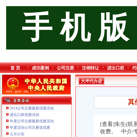
手 机 版
首 页
成功案例
公司注册
注销转让
进出口权
代
大坪代办进
出口公司
其
2014公司注册最新优惠活动
进出口权优惠活动
年度公司注册最新优惠活动
[查看]朱生(
年度活动公司注册送优惠
收费。 中介/
重庆海谛升进出口贸易有限公司 渝北100万 （进出口权）
公示公告