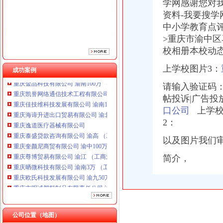
学网感谢您对我
重庆逸道医疗器械有限公司
重庆泰盛贷款咨询有限公司 渝高 （工商注册）
资料-我要搜学
重庆奎颜尼商贸有限公司 渝中100万 （工商注册）
中小学教育点评
重庆尊博贸易有限公司 渝江 （工商注册）
>重庆市渝中区
重庆晒微科技有限公司 渝南3万 （工商注册）
校相册本校动
重庆欧氏科技发展有限公司 渝九50万 （进出口权）
重庆市明诚塑料制品有限责任公司 渝高100万 （进出口权）
上学校图片3：
成功案例
重庆金品科技有限公司 渝南100万 （进出口权）
请输入验证码
重庆凯誉网络通信技术工程有限公司 渝中300万 （工商变更）
重庆佳技维科技发展有限公司 渝南100万 （进出口权）
帖投诉|广告投
重庆海谛升进出口贸易有限公司 渝北100万 （进出口权）
口公司
上学校
重庆逸道医疗器械有限公司
2：
重庆泰盛贷款咨询有限公司 渝高 （工商注册）
重庆奎颜尼商贸有限公司 渝中100万 （工商注册）
以及图片我们
重庆尊博贸易有限公司 渝江 （工商注册）
简介，
重庆晒微科技有限公司 渝南3万 （工商注册）
重庆欧氏科技发展有限公司 渝九50万 （进出口权）
重庆市明诚塑料制品有限责任公司 渝高100万 （进出口权）
重庆金品科技有限公司 渝南100万 （进出口权）
重庆凯誉网络通信技术工程有限公司 渝中300万 （工商变更）
重庆佳技维科技发展有限公司 渝南100万 （进出口权）
公司位置（地图）