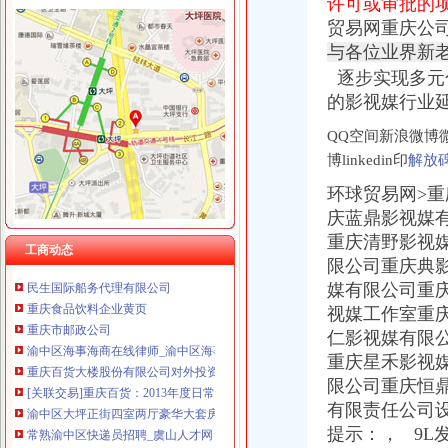
许可或审批的
重庆奎颜尼商贸有限公司 渝中100万 （工商注册）
贸易网重庆公
重庆尊博贸易有限公司 渝江 （工商注册）
渝中区代办进出口公司
重庆晒微科技有限公司 渝南3万 （工商注册）
与各位业界新
山东莱德管阀有限公司（重庆代理）-商铺
重庆欧氏科技发展有限公司 渝九50万 （进出口权）
逐步实现多元
鹿泉公司注册服务批发|价格|厂家_顺企网
重庆市明诚塑料制品有限责任公司 渝高100万 （进出口权）
的影视媒行业延
[股东会]重庆百货：2010年度第三次临时股东大会会议资料-[中财网]
重庆金品科技有限公司 渝南100万 （进出口权）
大信国际物流（上海）有限公司重庆分公司-大信国际物流（上海）有
重庆凯誉网络通信技术工程有限公司 渝中300万 （工商变更）
QQ空间新浪微博
渝中区铝管的价格_铝信
重庆佳技维科技发展有限公司 渝南100万 （进出口权）
博linkedin印
解放
重庆市邮政公司
重庆百货大楼股份有限公司关於预计2015年日常关联交易公告
环球贸易网>
渝中区海事海商在线律师_渝中区海事海商律师在线免费咨询_华律网
庆蓝鼎影视媒有
重庆旅游新报社有限公司
重庆清野影视
渝中区大坪正街四室两厅豪华大套房_重庆渝中区大坪短租房_游天下
工商动态
限公司重庆典
民生国际船务代理有限公司
媒有限公司重
重庆食品饮料企业黄页
重庆市邮政公司
视媒工作室重
渝中区海事海商在线律师_渝中区海事海商律师在线免费咨询_华律网
仁影视媒有限
重庆百货大楼股份有限公司对外投资公告
重庆星禾影视
[关联交易]重庆百货：2013年度日常关联交易预计公告-[中财网]
限公司重庆恒
渝中区大坪正街四室两厅豪华大套房_重庆渝中区大坪短租房_游天下
有限责任公司设
常熟渝中区快递员招聘_虞山人才网
提示：， 9L
重庆百货：2010年度第三次临时股东大会会议资料_证券之星