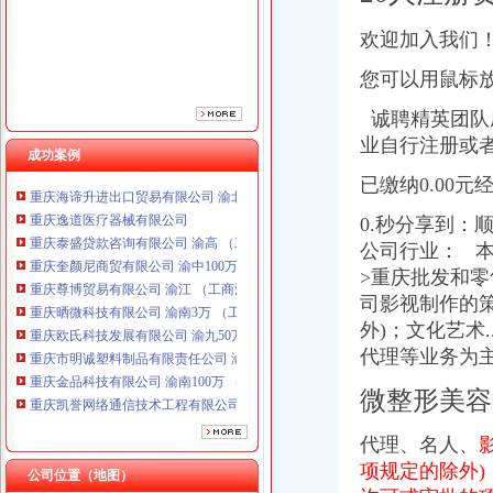
欢迎加入我们
您可以用鼠标
诚聘精英团队
业自行注册或
成功案例
重庆海谛升进出口贸易有限公司 渝北100万 （进出口权）
已缴纳0.00元
重庆逸道医疗器械有限公司
重庆泰盛贷款咨询有限公司 渝高 （工商注册）
0.秒分享到：
重庆奎颜尼商贸有限公司 渝中100万 （工商注册）
公司行业： 本
重庆尊博贸易有限公司 渝江 （工商注册）
>重庆批发和
重庆晒微科技有限公司 渝南3万 （工商注册）
司影视制作的
重庆欧氏科技发展有限公司 渝九50万 （进出口权）
外)；文化艺术
重庆市明诚塑料制品有限责任公司 渝高100万 （进出口权）
代理等业务为
重庆金品科技有限公司 渝南100万 （进出口权）
重庆凯誉网络通信技术工程有限公司 渝中300万 （工商变更）
微整形美容
重庆佳技维科技发展有限公司 渝南100万 （进出口权）
重庆海谛升进出口贸易有限公司 渝北100万 （进出口权）
代理、名人、
重庆逸道医疗器械有限公司
项规定的除外
公司位置（地图）
重庆泰盛贷款咨询有限公司 渝高 （工商注册）