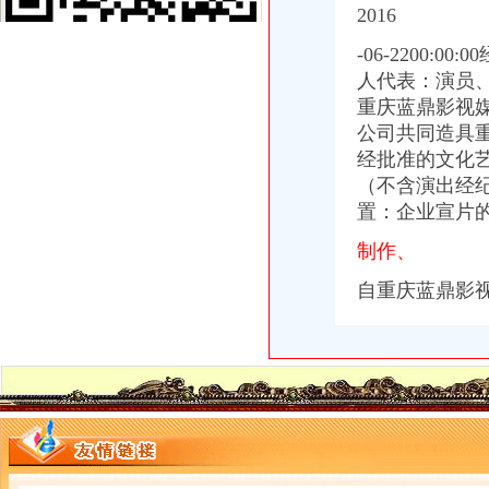
重庆百货（）_公司公告_重庆百货大楼股份有限公司2013年度
2016
重庆蓝鼎影视媒有限公司,主营：影视制作的策划；承办经批准的文
【重庆代理记账|重庆代理记账公司】-重庆58分类网
-06-2200
山东莱德管阀有限公司（重庆代理）-商铺
人代表：演员
重庆旅游新报社有限公司
重庆蓝鼎影视
重庆渝中区泰国乳胶枕头教大家如何买到正宗的泰国乳胶枕头_第1页_
公司共同造具
渝中区铝管的价格_铝信
经批准的文化
渝中区代办进出口公司
（不含演出经
山东莱德管阀有限公司（重庆代理）-商铺
置：企业宣片
鹿泉公司注册服务批发|价格|厂家_顺企网
[股东会]重庆百货：2010年度第三次临时股东大会会议资料-[中财网]
制作、
大信国际物流（上海）有限公司重庆分公司-大信国际物流（上海）有
渝中区铝管的价格_铝信
自重庆蓝鼎影
重庆市邮政公司
重庆百货大楼股份有限公司关於预计2015年日常关联交易公告
渝中区海事海商在线律师_渝中区海事海商律师在线免费咨询_华律网
重庆旅游新报社有限公司
渝中区大坪正街四室两厅豪华大套房_重庆渝中区大坪短租房_游天下
民生国际船务代理有限公司
重庆食品饮料企业黄页
重庆市邮政公司
渝中区海事海商在线律师_渝中区海事海商律师在线免费咨询_华律网