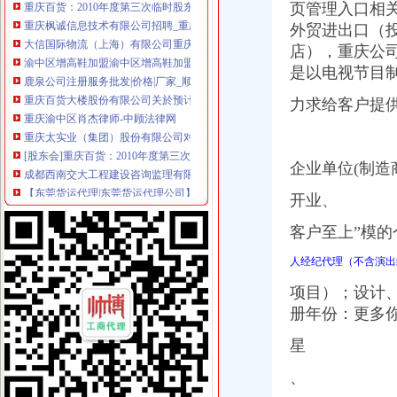
页管理入口相关
重庆枫诚信息技术有限公司招聘_重庆枫诚信息技术有限公司新招聘_
大信国际物流（上海）有限公司重庆分公司-大信国际物流（上海）有
外贸进出口（投
渝中区增高鞋加盟渝中区增高鞋加盟店渝中区加盟增高鞋店-渝中区
店），
重庆公
鹿泉公司注册服务批发|价格|厂家_顺企网
是以电视节目
重庆百货大楼股份有限公司关於预计2015年日常关联交易公告
重庆渝中区肖杰律师-中顾法律网
力求给客户提
重庆太实业（集团）股份有限公司对外投资暨关联交易公告_财经_
[股东会]重庆百货：2010年度第三次临时股东大会会议资料-[中财网]
成都西南交大工程建设咨询监理有限责任公司重庆分公司-主页
企业单位(制造
【东莞货运代理|东莞货运代理公司】-广州58同城
2016年版重庆市渝中区招商引资项目策划咨询报告-中商产业研究院-中
开业、
美亚集团-美亚国际机票代理,国际机票预订,美亚价机票预订,国
客户至上”模的
招商银行--重庆百货（）2013年度日常关联交易预计公告
包头到渝中区物流货运北京到渝中区物流搬家-产品展示-
人经纪代理（不含演出
【重庆商社力】现代,郑州日产经销商_销售电话：
人民法院公告_搜狐其它_搜狐网
项目）；设计
重庆百货（）_公司公告_重庆百货大楼股份有限公司关于预计
册年份：更多
杜邦制冷_德国谷轮_德国比泽尔-重庆市渝中区长江制冷设备经营部-
星
网上签订合同,被骗预付款我公司在2016年04月和一个代理公司签订
重庆环保产品标志认证|重庆有机认证|重庆普道企业管理咨询有限公司
、
【渝中机用锯条价格】渝中机用锯条报价/渝中机用锯条哪里买/哪里卖