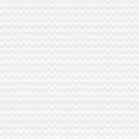
重庆百货（）_公司公告_重庆百货大楼股份有限公司关于预计
杜邦制冷_德国谷轮_德国比泽尔-重庆市渝中区长江制冷设备经营部-
网上签订合同,被骗预付款我公司在2016年04月和一个代理公司签订
重庆环保产品标志认证|重庆有机认证|重庆普道企业管理咨询有限公司
【渝中机用锯条价格】渝中机用锯条报价/渝中机用锯条哪里买/哪里卖
重庆百货（）_公司公告_重庆百货大楼股份有限公司2013年度
重庆蓝鼎影视媒有限公司,主营：影视制作的策划；承办经批准的文
【重庆代理记账|重庆代理记账公司】-重庆58分类网
山东莱德管阀有限公司（重庆代理）-商铺
重庆旅游新报社有限公司
重庆渝中区泰国乳胶枕头教大家如何买到正宗的泰国乳胶枕头_第1页_
渝中区铝管的价格_铝信