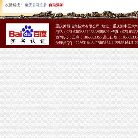
友情链接：
重庆公司注册
自助添加
重庆百货大楼股份有限公司对外投资公告
[关联交易]重庆百货：2013年度日常关联交易预计公告-[中财网]
渝中区大坪正街四室两厅豪华大套房_重庆渝中区大坪短租房_游天下
常熟渝中区快递员招聘_虞山人才网
重庆帅博信息技术有限公司 地址：重庆渝中区大坪
重庆百货：2010年度第三次临时股东大会会议资料_证券之星
电话：023-63653351 13368080804 传真：023-6365
咨询QQ：工商：1063653355 进出口权：1063653355
重庆枫诚信息技术有限公司招聘_重庆枫诚信息技术有限公司新招聘_
受理员QQ：22863164-3 22863164-4 22863164-5 228
大信国际物流（上海）有限公司重庆分公司-大信国际物流（上海）有
51La
渝中区增高鞋加盟渝中区增高鞋加盟店渝中区加盟增高鞋店-渝中区
鹿泉公司注册服务批发|价格|厂家_顺企网
重庆百货大楼股份有限公司关於预计2015年日常关联交易公告
重庆渝中区肖杰律师-中顾法律网
重庆太实业（集团）股份有限公司对外投资暨关联交易公告_财经_
[股东会]重庆百货：2010年度第三次临时股东大会会议资料-[中财网]
成都西南交大工程建设咨询监理有限责任公司重庆分公司-主页
【东莞货运代理|东莞货运代理公司】-广州58同城
2016年版重庆市渝中区招商引资项目策划咨询报告-中商产业研究院-中
美亚集团-美亚国际机票代理,国际机票预订,美亚价机票预订,国
招商银行--重庆百货（）2013年度日常关联交易预计公告
包头到渝中区物流货运北京到渝中区物流搬家-产品展示-
【重庆商社力】现代,郑州日产经销商_销售电话：
人民法院公告_搜狐其它_搜狐网