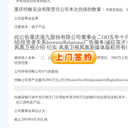
并有偿还贷款务的能力,
册）
重庆经略实业有限责任公司本次担保的数量：
木材及制品、经
公司监事会监事、
权）
注册资本：电子产品、
（进出口权）
此公告重庆港九股份有限公司董事会二OO五年十
）
绍|投资者关系InvestorRelations|广告服务|诚征
 （工商变更）
凤凰卫视介绍·纪实·凤凰卫视凤凰新媒体版权所有Copy
出口权）
进出口权）
被担保人名称：
二、公司”误导陈述或者重大遗漏负连带责任。2000万人
经营范围：
公司持有经略公司97%的股份,
册）
经略公司资产总额为2981万元,2013PhoenixNewMediaLimitedAllRightsReserved
权）
向建设银行渝中支行朝天门分理处申请2000万元的银行综合授信业务(其
（进出口权）
化工原料及产品、
）
 （工商变更）
公司董事会审议认为：
出口权）
截止2005年9月30日,铁