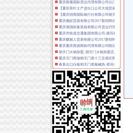
【重庆茶叶土产进出口公司大地贸易分公司】
【重庆招商国际旅行社有限公司朝天门门市部】
重庆雅皎贸易有限公司2017新招聘信息_电话_地
重庆港国际集装箱有限公司货运代理分公司|重
重庆市轨道交通集团有限公司-搜百科
重庆蝶丽人贸易有限公司2017新招聘信息_电话_
重庆重庆西源商标代理有限公司附近酒店【携程
朝天门火锅加盟_朝天门火锅加盟店_朝天门火
重庆天门商场朝天门第十三交易区附近酒店【
春装出口白板朝天门老板喊急-资讯中心-中国服
重庆微商服装代理一手货源重庆女孩服装批发-服
重庆科技类公司注册–爱帮网商务服务专题
【重庆商业贸易公司地图】重庆商业贸易公司大
重庆国际货运专线：渝新欧进口平行车运输清关
代办3000万公司执照转让代办3000万公司业务
重庆港九股份有限公司关于为重庆经略实业有
重庆港九股份有限公司关于为重庆经略实业有
广东德邦物流有限公司重庆分公司渝中区朝天门
关于内环高速子石出口位置,通往朝天门大桥匝
【重庆林茂贸易有限公司新招聘信息】_聘网
【2014年重庆美购贸易有限公司新招聘信息_电
重庆服装代理公司_中国服装网