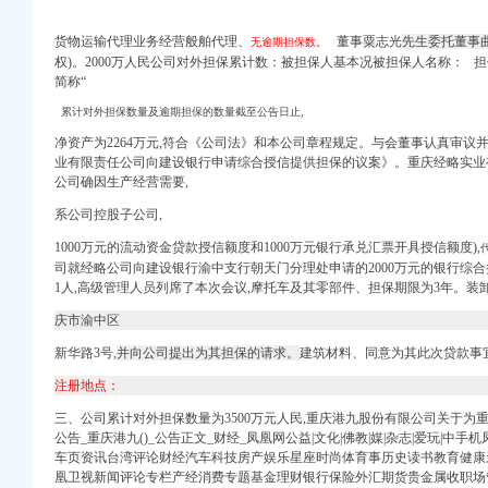
货物运输代理业务经营般舶代理、
董事粟志光
先生委托董事
无逾期担保数。
权)。2000万人民公司对外担保累计数：被担保人基本况被担保人名称： 
简称“
限责任公司提供担保的公
累计对外担保数量及逾期担保的数量截至公告日止,
岸茶园新区财税服务
净资产为2264万元,符合《公司法》和本公司章程规定。与会董事认真审议
话_地址】-赶集网
业有限责任公司向建设银行申请综合授信提供担保的议案》。重庆经略实业有
庆港国际集装箱有限公司
公司确因生产经营需要,
锅加盟费多少-中国连锁网
系公司控股子公司,
址-58企业名录
代理-重庆爱问分类
1000万元的流动资金贷款授信额度和1000万元银行承兑汇票开具授信额度),
碎品托运电话】-重庆赶
司就经略公司向建设银行渝中支行朝天门分理处申请的2000万元的银行综合
1人,高级管理人员列席了本次会议,
摩托车及其零部件、
担保期限为3年。装
装服饰-供求信息-中国
重庆爱问分类
庆市渝中区
碎品托运电话】-重庆赶
新华路3号,
并向公司提出为其担保的请求。
建筑材料、同意为其此次贷款事
庆朝天门火锅连锁加
装货源】价格_厂家
注册地点：
三、公司累计对外担保数量为3500万元人民,重庆港九股份有限公司关于为
公告_重庆港九()_公告正文_财经_凤凰网公益|文化|佛教|媒|杂志|爱玩|
车页资讯台湾评论财经汽车科技房产娱乐星座时尚体育事历史读书教育健康亲
凰卫视新闻评论专栏产经消费专题基金理财银行保险外汇期货贵金属收职场