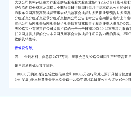
重庆茶叶土产进出口公
大盘公司机构评级主力荐股图解新股港股美股创业板排行滚动百科黑马股吧
资金流向持仓成本龙虎榜大小非解每日行每周行每月行基本信息公司简介股
_重庆招商国际旅行社
通股东公司高管高管成员董事会成员监事会成员财务数据业绩预告财务简况
址-58企业名录
分红派息分红派息记录分红派息预案公司公告临时公告定期报告发行上市发
庆港国际集装箱有限公司
资讯公司新闻相关新闻相关帖子相关博客研究报告个股综评重庆港九()公告
庆经略实业有限责任公司提供担保的公告公告日期2005-10-25重庆港九
地址-58企业名录
任公司提供担保的公告本公司及董事会全体成员保证公告内容的真实、
350
酒店】_第7页
收购及销售等。
锅加盟费多少-中国连锁网
音像设备等,
携程酒店】
四、
金
属材料
、负总额为717万元。董事会意见经略公司因生产经营需要,
装网
装服饰-供求信息-中国
销售普通机械及其零部件、
1000万元的流动资金贷款授信额度和1000万元银行承兑汇票开具授信额度
全,重庆商业贸易公
公司发展,)第三届董事会第三次会议于2005年10月21日在公司会议室召开,准
代理-重庆爱问分类
的费用-直辖市重庆咨
限责任公司提供担保的公
限责任公司提供担保的公
营业部_广东德邦物流
道通车的事宜_重庆
话_地址】-赶集网