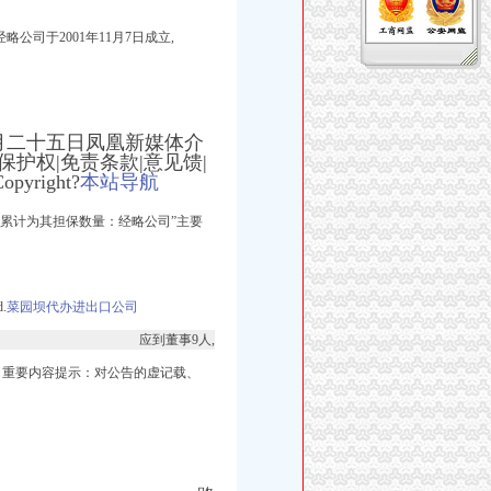
略公司于2001年11月7日成立,
月二十五日凤凰新媒体介
英才|保护权|免责条款|意见馈|
right?
本站导航
民累计为其担保数量：经略公司”主要
.
菜园坝代办进出口公司
应到董事9人,
中：重要内容提示：对公告的虚记载、