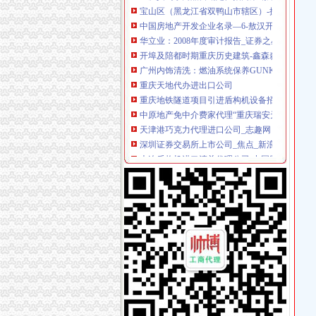
中国房地产开发企业名录—6-敖汉开发区招商网
华立业：2008年度审计报告_证券之星
开埠及陪都时期重庆历史建筑-鑫森淼垚
广州内饰清洗：燃油系统保养GUNKM2616-
重庆天地代办进出口公司
重庆地铁隧道项目引进盾构机设备招标报关代
中原地产免中介费家代理“重庆瑞安天地”-房产
天津港巧克力代理进口公司_志趣网
深圳证券交易所上市公司_焦点_新浪财经_新浪
大连盾构机进口清关代理公司-中国制造交易网
重庆进口美国咖啡清关运输到成都需要多长时间
青岛饮料代理公司-青岛饮料代理厂家-|必途青
香港进口花王眼罩清关到重庆】国际进口物流,价
中原地产免中介费家代理“重庆瑞安天地”-房产
专业代理DHL出口到尼泊尔空运到尼泊尔EMS
朝天门代办进出口公司
重庆蝶丽人贸易有限公司2017新招聘信息_电话_
重庆重庆西源商标代理有限公司附近酒店【携程
重庆国际货运专线：渝新欧进口平行车运输清关
【重庆朝天门易碎品物流_易碎品运输价格_易
重庆朝天门火锅加盟,重庆朝天门火锅代理,重