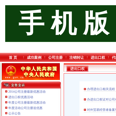
手 机 版
首 页
成功案例
公司注册
注销转让
进出口权
代
进出口权
办理进出口相关流程
2014公司注册最新优惠活动
进出口权优惠活动
办进出口权证对公司
年度公司注册最新优惠活动
年度活动公司注册送优惠
对外贸易经营者备案
公示公告