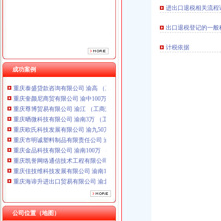
进出口退税相关流程
出口退税登记的一般
计税依据
重庆海谛升进出口贸易有限公司 渝北100万 （进出口权）
成功案例
重庆逸道医疗器械有限公司
重庆泰盛贷款咨询有限公司 渝高 （工商注册）
重庆奎颜尼商贸有限公司 渝中100万 （工商注册）
重庆尊博贸易有限公司 渝江 （工商注册）
重庆晒微科技有限公司 渝南3万 （工商注册）
重庆欧氏科技发展有限公司 渝九50万 （进出口权）
重庆市明诚塑料制品有限责任公司 渝高100万 （进出口权）
重庆金品科技有限公司 渝南100万 （进出口权）
重庆凯誉网络通信技术工程有限公司 渝中300万 （工商变更）
重庆佳技维科技发展有限公司 渝南100万 （进出口权）
重庆海谛升进出口贸易有限公司 渝北100万 （进出口权）
重庆逸道医疗器械有限公司
重庆泰盛贷款咨询有限公司 渝高 （工商注册）
重庆奎颜尼商贸有限公司 渝中100万 （工商注册）
公司位置（地图）
重庆尊博贸易有限公司 渝江 （工商注册）
渝中区马家堡