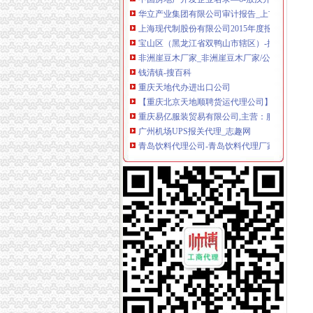
上海现代制股份有限公司2015年度报告摘要_新
宝山区（黑龙江省双鸭山市辖区）-搜百科
非洲崖豆木厂家_非洲崖豆木厂家/公司-阿里巴
钱清镇-搜百科
重庆天地代办进出口公司
【重庆北京天地顺聘货运代理公司】网点,地址,
重庆易亿服装贸易有限公司,主营：服装服饰,
广州机场UPS报关代理_志趣网
青岛饮料代理公司-青岛饮料代理厂家-|必途青
重庆进口美国咖啡清关运输到成都需要多长时间
海haiyao品牌代理招商-招商加盟-globrand（
重庆物流服务公司_物流服务厂_生产厂家企业
价格,厂家,图片,进出口全套代理,重庆市金利国
郑州报关代理黄页、郑州报关代理公司名录、
第45页装货货代公司装货货运代理公司黄页装货
朝天门代办进出口公司
重庆南岸茶园新区工商服务信息,提供新重庆南
【2014年重庆美购贸易有限公司新招聘信息_电
重庆港国际集装箱有限公司货运代理分公司|重
朝天门火锅加盟_朝天门火锅加盟店_朝天门火
重庆微商服装代理一手货源重庆女孩服装批发-服