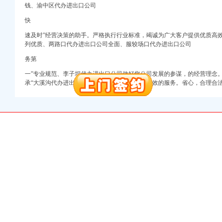
钱、渝中区代办进出口公司
快
册）
速及时”经营决策的助手。严格执行行业标准，竭诚为广大客户提供优质高
列优质、
两路口代办进出口公司全面、
服较场口代办进出口公司
权）
务第
（进出口权）
）
一”专业规范、
李子坝代办进出口公司做好您公司发展的参谋，
的经营理念
承“
大溪沟代办进出口公司为您保守经营秘密，
高效的服务。省心，合理合
 （工商变更）
出口权）
进出口权）
册）
权）
（进出口权）
）
 （工商变更）
出口权）