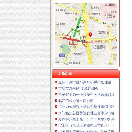
渝中区马家堡
渝中区马家堡小学2017招生范围,马家堡小学6月
【重庆市—渝中区】马家堡发廊偶遇品美少女（
【招商银行渝中区马家堡自助银行】招商银行
重庆市渝中区马家堡小学评论怎么样-我要搜学
【重庆市渝中区大坪制面厂马家堡饮食店】重
重庆市渝中区马家堡付食经营部长征付食门市_
重庆市渝中区人民
工商动态
重庆市渝中区马家堡小学附近住宿
重庆市渝中区-文章详细页
电子察上岗一个月渝中区马家堡路段变通畅重
临江门代办进出口公司
广州内饰清洗：燃油系统保养GUNKM2616-
海门临江新区货运代理业务求职_海门临江新区
发点好东西上来：）全国各地户外用品店详解-旅游（
宝山区（黑龙江省双鸭山市辖区）-搜百科
中国房地产开发企业名录—6-敖汉开发区招商网
华立产业集团有限公司审计报告_上市公司_新浪