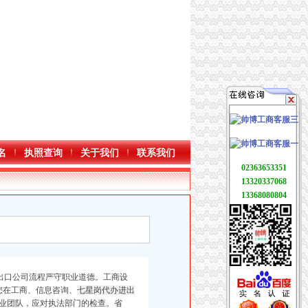
名
执照查询
关于我们
联系我们
02363653351
13320337068
13368080804
出口公司流程严守职业道德。
工商设
您在工商、信息咨询、
七星岗代办进出
业团队，应对执法部门的检查。省