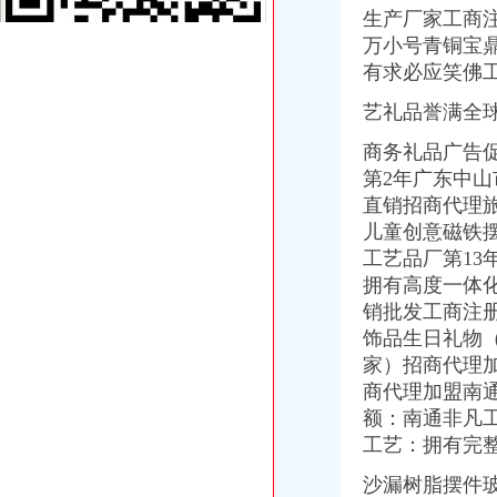
宝山区（黑龙江省双鸭山市辖区）-搜百科
生产厂家工商
中国房地产开发企业名录—6-敖汉开发区招商网-中国招商引资信
万小号青铜宝
华立业：2008年度审计报告_证券之星
有求必应笑佛
开埠及陪都时期重庆历史建筑-鑫森淼垚
广州内饰清洗：燃油系统保养GUNKM2616-油箱及油管路清洗-广州
艺礼品誉满全
重庆数码电脑公司-顺企网重庆黄页
家居代理招商厂家_家居代理招商厂家/公司-阿里巴巴公司黄页
商务礼品广告
广州内饰清洗：燃油系统保养GUNKM2616-油箱及油管路清洗-广州
第2年广东中山
华立产业集团有限公司审计报告_上市公司_新浪财经_新浪网
直销招商代理
发点好东西上来：）全国各地户外用品店详解-旅游（Travel）版-北大
儿童创意磁铁
重庆义乌小商品营销定位招商策划方案.doc
工艺品厂第1
《重庆义乌小商品城营销定位招商策划方案》.doc
华立业：2008年半年度报告_证券之星
拥有高度一体化
分类信息(图)(2014-12-3016:09:02)_网易新闻
销批发工商注
华立业：2009年半年度报告_证券之星
饰品生日礼物
华立业：2008年半年度报告_证券之星
家）招商代理
华立业：2008年度审计报告_证券之星
商代理加盟南
中国房地产开发企业名录—6-敖汉开发区招商网-中国招商引资信
额：
南通非凡
开埠及陪都时期重庆历史建筑-鑫森淼垚
工艺：拥有完
宝山区（黑龙江省双鸭山市辖区）-搜百科
宝山区（黑龙江省双鸭山市辖区）-搜百科
沙漏树脂摆件
钱清镇-搜百科