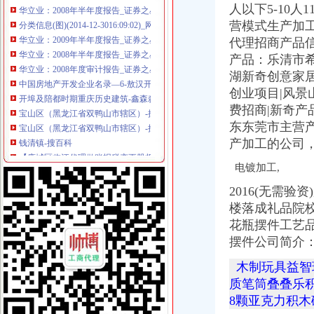
分类信息(图)(2014-12-3016:09:02)_网易新闻
人以下5-10人11
华立业：2009年半年度报告_证券之星
营模式生产加工
华立业：2008年半年度报告_证券之星
代理招商产品
华立业：2008年度审计报告_证券之星
产品：乐清市希
中国房地产开发企业名录—6-敖汉开发区招商网-中国招商引资信
湖新奇创意家
开埠及陪都时期重庆历史建筑-鑫森淼垚
创业项目|风
宝山区（黑龙江省双鸭山市辖区）-搜百科
费招商|新奇产
宝山区（黑龙江省双鸭山市辖区）-搜百科
钱清镇-搜百科
东东莞市主营产
【鹿城区临江代理做账报税变更股权上门服务的图片】-鹿城临江易登网
产加工的公司
海门临江新区货运代理业务求职_海门临江新区货运代理业务找工作_
电镀加工,
南方媒：北京市君合律师事务所关于南方出版媒股份有限公司发行
上海现代制股份有限公司2015年度报告摘要_新浪财经_新浪网
2016(无需
日本双清包税到门物流货代代理日本清关公司日本空运专线
楼落成礼品院
非洲崖豆木厂家_非洲崖豆木厂家/公司-阿里巴巴公司黄页
花瓶摆件工艺
临江门代办进出口公司
摆件公司简介
非洲崖豆木厂家_非洲崖豆木厂家/公司-阿里巴巴公司黄页
华立业：2008年半年度报告_证券之星
木制玩具益智
家居代理招商厂家_家居代理招商厂家/公司-阿里巴巴公司黄页
质笔筒叠叠乐
华立业：2009年半年度报告_证券之星
8颗亚克力积
重庆义乌小商品营销定位招商策划方案.doc