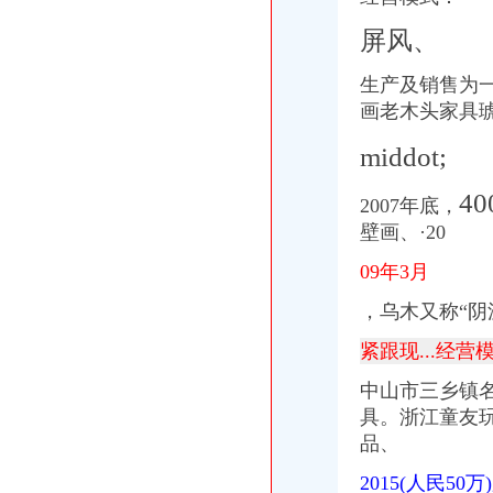
屏风、
生产及销售为
画老木头家具
middot;
4
2007年底，
壁画、·20
09年3月
，乌木又称“阴
紧跟现...经营
中山市三乡镇
具。浙江童友
品、
2015(人民50