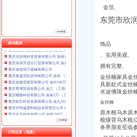
金箔、
东莞市欣
成功案例
饰品
、实用美观、
重庆海谛升进出口贸易有限公司 渝北100万 （进出口权）
重庆逸道医疗器械有限公司
拥有完整、
重庆泰盛贷款咨询有限公司 渝高 （工商注册）
重庆奎颜尼商贸有限公司 渝中100万 （工商注册）
金丝楠家具金
重庆尊博贸易有限公司 渝江 （工商注册）
具新款式金丝
重庆晒微科技有限公司 渝南3万 （工商注册）
水波佛珠金丝
重庆欧氏科技发展有限公司 渝九50万 （进出口权）
重庆市明诚塑料制品有限责任公司 渝高100万 （进出口权）
金丝楠
重庆金品科技有限公司 渝南100万 （进出口权）
原木根乌木原
重庆凯誉网络通信技术工程有限公司 渝中300万 （工商变更）
重庆佳技维科技发展有限公司 渝南100万 （进出口权）
梳镶背乌木梳公司
重庆海谛升进出口贸易有限公司 渝北100万 （进出口权）
各界朋友莅临参
重庆逸道医疗器械有限公司
公司位置（地图）