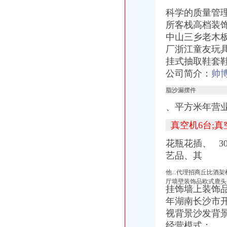
【鹿城区临江代理做账报税变更股权上门服务的图片】-鹿城临江易登网
科学的质量管
海门临江新区货运代理业务求职_海门临江新区货运代理业务找工作_
所客栈高档装
南方媒：北京市君合律师事务所关于南方出版媒股份有限公司发行
中山三乡老木
上海现代制股份有限公司2015年度报告摘要_新浪财经_新浪网
厂浙江童友玩
日本双清包税到门物流货代代理日本清关公司日本空运专线
挂式抽取鞋套
非洲崖豆木厂家_非洲崖豆木厂家/公司-阿里巴巴公司黄页
公司简介：
帅
脂沙漏摆件
、平方米年营
真空机6台;真
花瓶花插、 30
艺品、其
他...代理招商丘比
厅墙壁装饰品欧式鹿头
挂饰墙上装饰品
年湖南长沙市
视背景沙发背景
经营模式：