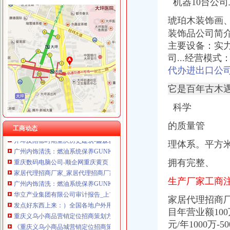
机器10台公司
重庆泰盛贷款咨询有限公司 渝高 （工商注册）
重庆奎颜尼商贸有限公司 渝中100万 （工商注册）
琥珀木装饰画、2
重庆尊博贸易有限公司 渝江 （工商注册）
临江门代办进出口公司
装饰品公司简
重庆晒微科技有限公司 渝南3万 （工商注册）
非洲崖豆木厂家_非洲崖豆木厂家/公司-阿里巴巴公司黄页
主要设备：实
重庆欧氏科技发展有限公司 渝九50万 （进出口权）
华立业：2008年半年度报告_证券之星
重庆市明诚塑料制品有限责任公司 渝高100万 （进出口权）
司...经营模
家居代理招商厂家_家居代理招商厂家/公司-阿里巴巴公司黄页
重庆金品科技有限公司 渝南100万 （进出口权）
代办进出口公
华立业：2009年半年度报告_证券之星
重庆凯誉网络通信技术工程有限公司 渝中300万 （工商变更）
重庆义乌小商品营销定位招商策划方案.doc
它是百年古木
重庆佳技维科技发展有限公司 渝南100万 （进出口权）
宝山区（黑龙江省双鸭山市辖区）-搜百科
中国房地产开发企业名录—6-敖汉开发区招商网-中国招商引资信
科学
华立业：2008年度审计报告_证券之星
的质量管
开埠及陪都时期重庆历史建筑-鑫森淼垚
工商动态
广州内饰清洗：燃油系统保养GUNKM2616-油箱及油管路清洗-广州
理体系。平方
重庆数码电脑公司-顺企网重庆黄页
家居代理招商厂家_家居代理招商厂家/公司-阿里巴巴公司黄页
拥有完整、
广州内饰清洗：燃油系统保养GUNKM2616-油箱及油管路清洗-广州
生产厂家工商
华立产业集团有限公司审计报告_上市公司_新浪财经_新浪网
发点好东西上来：）全国各地户外用品店详解-旅游（Travel）版-北大
家居代理招商厂
重庆义乌小商品营销定位招商策划方案.doc
目年营业额100万
《重庆义乌小商品城营销定位招商策划方案》.doc
元/年1000万-
华立业：2008年半年度报告_证券之星