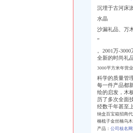
沉埋于古河床
水晶
沙漏礼品、万
”
。2001万-3
全新的时尚礼
3000平方米年营
科学的质量管
每一件产品都新
绘的启发，木板
历了多次全面
经数千年甚至
纳盒百宝箱招商代
楠梳子金丝楠乌木
产品：
公司核名网