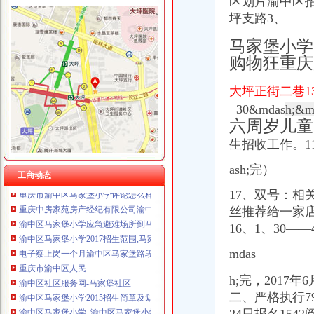
区划片渝中区招
坪支路3、
马家堡小学
购物狂重庆
渝中区马家堡
重庆市渝中区马家堡小学2017年新生招生通告！_重庆幼升小_家长帮
大坪正街二巷1
2017年重庆二级建造师考试地点重庆市渝中区马家堡小学在哪？_二级
30&mdas
h;&m
重庆市渝中区马家堡小学校怎么样_百度知道
六周岁儿童
渝中区马家堡小学二年级三班二单元复习资料(一)_老师_新浪博客
重庆市渝中区马家堡小学二年级3班歌咏比赛-原创-高清-爱奇艺
生招收工作。11
说课唐令春重庆渝中区马家堡小学《可能》—在线播放—优酷
ash;完）
桐君阁大房重庆市渝中区马家堡八十八店
工商动态
重庆市渝中区马家堡小学评论怎么样-我要搜学网
17、双号：相
重庆中房家苑房产经纪有限公司渝中区马家堡经营部_【信用信息_诉讼
丝推荐给一家
渝中区马家堡小学应急避难场所到马家堡怎么走？-住哪网
16、
1、
30——
渝中区马家堡小学2017招生范围,马家堡小学6月24日报名-小学教育-
电子察上岗一个月渝中区马家堡路段变通畅重庆新闻联播—
mdas
重庆市渝中区人民
渝中区社区服务网-马家堡社区
h;完，2017年
渝中区马家堡小学2015招生简章及划片-重庆本地宝
二、严格执行7
渝中区马家堡小学_渝中区马家堡小学爱问问同学录频道