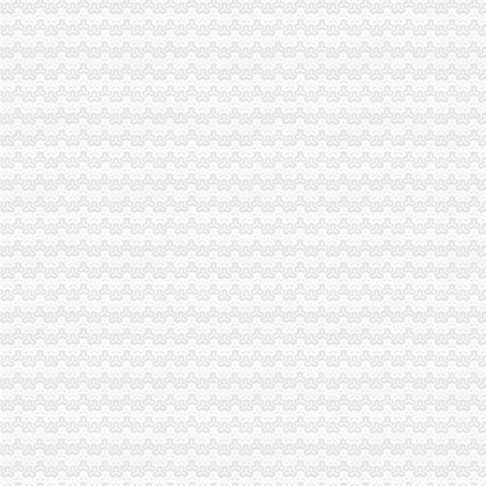
重庆市渝中区马家堡小学二年级3班歌咏比赛-原创-高清-爱奇艺
说课唐令春重庆渝中区马家堡小学《可能》—在线播放—优酷
桐君阁大房重庆市渝中区马家堡八十八店
重庆市渝中区马家堡小学评论怎么样-我要搜学网
重庆中房家苑房产经纪有限公司渝中区马家堡经营部_【信用信息_诉讼
渝中区马家堡小学应急避难场所到马家堡怎么走？-住哪网
渝中区马家堡小学2017招生范围,马家堡小学6月24日报名-小学教育-
电子察上岗一个月渝中区马家堡路段变通畅重庆新闻联播—
重庆市渝中区人民
渝中区社区服务网-马家堡社区
渝中区马家堡小学2015招生简章及划片-重庆本地宝
渝中区马家堡小学_渝中区马家堡小学爱问问同学录频道
【重庆市—渝中区】马家堡发廊偶遇品美少女（申请毕业-曲罢论坛
重庆市渝中区马家堡小学2017年新生招生通告！_重庆幼升小_家长帮
重庆市渝中区-文章详细页
【招商银行渝中区马家堡自助银行】招商银行渝中区马家堡自助银行
重庆市渝中区马家堡小学评论怎么样-我要搜学网
“电子眼交巡”在渝中区马家堡上岗一个月_第1页-七一网
重庆市渝中区马家堡小学校歌—在线播放—优酷网,高清在线观看
重庆市渝中区马家堡小学评分-我要搜学网
2017年重庆二级建造师考试地点重庆市渝中区马家堡小学在哪？_二级