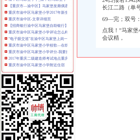
24日报名15
【重庆市—渝中区】马家堡发廊偶遇品美少女（申请毕业-曲罢论坛
长江二路（单
重庆市渝中区马家堡小学2017年新生招生通告！_重庆幼升小_家长帮
重庆市渝中区-文章详细页
69—完；双号
【招商银行渝中区马家堡自助银行】招商银行渝中区马家堡自助银行
重庆市渝中区马家堡小学评论怎么样-我要搜学网
点我！”马家堡小
“电子眼交巡”在渝中区马家堡上岗一个月_第1页-七一网
会议精，
重庆市渝中区马家堡小学校歌—在线播放—优酷网,高清在线观看
重庆市渝中区马家堡小学评分-我要搜学网
2017年重庆二级建造师考试地点重庆市渝中区马家堡小学在哪？_二级
重庆市渝中区马家堡小学附近住宿
重庆市渝中区马家堡安利专卖店地址重庆市马家堡哪有卖安利产【今日
渝中区马家堡小学应急避难场所到马家堡怎么走？-住哪网
求助,在渝中区马家堡办过准生证MM帮忙说哈有些啥要求。-孕期闲聊
重庆市渝中区马家堡副食经营部饮料批发部
渝中区马家堡小学二年级三班二单元复习资料(一)_老师_新浪博客
[转载]渝中区马家堡小学二年级三班二单元复习资料(三)_萱萱_新浪
重庆市渝中区马家堡付食经营部长征付食门市_【信用信息_诉讼信息_
重庆市渝中区马家堡小学二年级3班歌咏比赛-原创-高清-爱奇艺
修改重庆市渝中区马家堡小学资料-我要搜学网
渝中区马家堡小学好不好呀？求指教-早教幼儿园小学-重庆购物狂
说课唐令春重庆渝中区马家堡小学《可能》-原创-搜狐
重庆市渝中区马家堡小学-城市吧街景地图