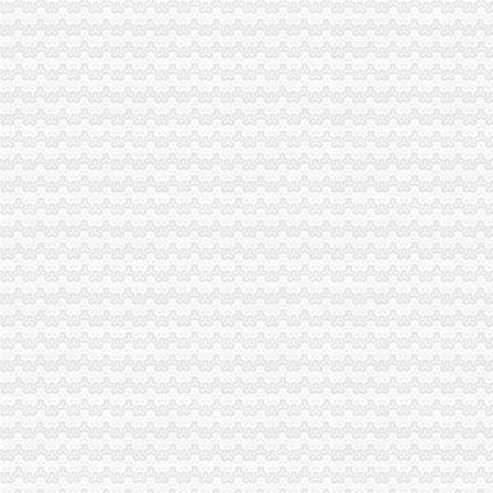
重庆市渝中区马家堡小学附近住宿
重庆市渝中区马家堡安利专卖店地址重庆市马家堡哪有卖安利产【今日
渝中区马家堡小学应急避难场所到马家堡怎么走？-住哪网
求助,在渝中区马家堡办过准生证MM帮忙说哈有些啥要求。-孕期闲聊
重庆市渝中区马家堡副食经营部饮料批发部
渝中区马家堡小学二年级三班二单元复习资料(一)_老师_新浪博客
[转载]渝中区马家堡小学二年级三班二单元复习资料(三)_萱萱_新浪
重庆市渝中区马家堡付食经营部长征付食门市_【信用信息_诉讼信息_
重庆市渝中区马家堡小学二年级3班歌咏比赛-原创-高清-爱奇艺
修改重庆市渝中区马家堡小学资料-我要搜学网
渝中区马家堡小学好不好呀？求指教-早教幼儿园小学-重庆购物狂
说课唐令春重庆渝中区马家堡小学《可能》-原创-搜狐
重庆市渝中区马家堡小学-城市吧街景地图
【重庆市渝中区马家堡-公交车站商铺出租渝中大坪商铺出租】第一时
重庆市渝中区马家堡小学附近7天_重庆市渝中区马家堡小学附近7天连
【重庆市渝中区大坪制面厂马家堡饮食店】重庆市渝中区大坪制面厂
重庆市渝中区马家堡小学介绍_简介-马家堡小学
市渝中区马家堡小学股票开户,重庆市渝中区马家堡小学股票开户,
重庆市渝中区马家堡小学校怎么样_百度知道
渝中区中华路小学、马家堡小学新学期响“创模”第一_环保先锋_
桐君阁大房重庆市渝中区马家堡八十八店
重庆市渝中区马家堡小学校择校费|重庆市渝中区马家堡小学校住宿费,