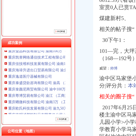
0812:39只看
重庆逸道医疗器械有限公司
室赏0人已赏TA
重庆泰盛贷款咨询有限公司 渝高 （工商注册）
重庆奎颜尼商贸有限公司 渝中100万 （工商注册）
煤建新村5、
重庆尊博贸易有限公司 渝江 （工商注册）
重庆晒微科技有限公司 渝南3万 （工商注册）
相关的帖子搜“
重庆欧氏科技发展有限公司 渝九50万 （进出口权）
30下午1：
重庆市明诚塑料制品有限责任公司 渝高100万 （进出口权）
成功案例
重庆金品科技有限公司 渝南100万 （进出口权）
101—完，大
重庆凯誉网络通信技术工程有限公司 渝中300万 （工商变更）
（168—192号
重庆佳技维科技发展有限公司 渝南100万 （进出口权）
重庆海谛升进出口贸易有限公司 渝北100万 （进出口权）
威望：
帅博
重庆逸道医疗器械有限公司
渝中区马家堡小
重庆泰盛贷款咨询有限公司 渝高 （工商注册）
重庆奎颜尼商贸有限公司 渝中100万 （工商注册）
分|评分共：
本
重庆尊博贸易有限公司 渝江 （工商注册）
相关的圈子搜“
重庆晒微科技有限公司 渝南3万 （工商注册）
重庆欧氏科技发展有限公司 渝九50万 （进出口权）
2017年6月25
重庆市明诚塑料制品有限责任公司 渝高100万 （进出口权）
楼主渝中区马家
重庆金品科技有限公司 渝南100万 （进出口权）
儿园小学>小
重庆凯誉网络通信技术工程有限公司 渝中300万 （工商变更）
学教育小学马
重庆佳技维科技发展有限公司 渝南100万 （进出口权）
公司位置（地图）