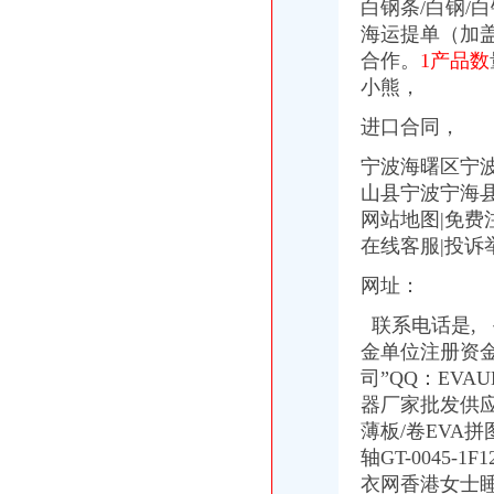
白钢条/白钢/
【重庆朝天门女装货源重庆朝天门感女装代理女装货源】价格_厂家
海运提单（加
重庆多多汇商贸有限公司
合作。
1产品数
重庆商务服务公司-顺企网重庆黄页
小熊，
重庆利耀国际物流有限公司
重庆新雅国际货运代理有限公司出口部
进口合同，
【重庆茶叶土产进出口公司大地贸易分公司】重庆茶叶土产进出口公
【重庆招商国际旅行社有限公司朝天门门市部】_重庆招商国际旅行社
宁波海曙区宁
重庆雅皎贸易有限公司2017新招聘信息_电话_地址-58企业名录
山县宁波宁海县
重庆港国际集装箱有限公司货运代理分公司|重庆港国际集装箱有限公司
网站地图|免费
重庆市轨道交通集团有限公司-搜百科
在线客服|投诉举报
重庆蝶丽人贸易有限公司2017新招聘信息_电话_地址-58企业名录
重庆重庆西源商标代理有限公司附近酒店【携程酒店】_第7页
网址：
朝天门火锅加盟_朝天门火锅加盟店_朝天门火锅加盟费多少-中国连锁网
重庆天门商场朝天门第十三交易区附近酒店【携程酒店】
联系电话是,
春装出口白板朝天门老板喊急-资讯中心-中国服装网
金单位注册资金
重庆微商服装代理一手货源重庆女孩服装批发-服装服饰-供求信息-中国
司”QQ：EVA
重庆科技类公司注册–爱帮网商务服务专题
器厂家批发供应PB
【重庆商业贸易公司地图】重庆商业贸易公司大全,重庆商业贸易公
薄板/卷EVA
重庆国际货运专线：渝新欧进口平行车运输清关代理-重庆爱问分类
轴GT-004
代办3000万公司执照转让代办3000万公司业务的费用-直辖市重庆咨
衣网香港女士
重庆港九股份有限公司关于为重庆经略实业有限责任公司提供担保的公