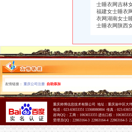
重庆港九股份有限公司关于为重庆经略实业有限责任公司提供担保的公
士睡衣网吉林
广东德邦物流有限公司重庆分公司渝中区朝天门营业部_广东德邦物流
福建女士睡衣
关于内环高速子石出口位置,通往朝天门大桥匝道通车的事宜_重庆
衣网湖南女士
【重庆林茂贸易有限公司新招聘信息】_聘网
士睡衣网陕西
【2014年重庆美购贸易有限公司新招聘信息_电话_地址】-赶集网
重庆服装代理公司_中国服装网
国庆到南坪买进口商品价格低便宜30%-今日重庆-华龙网
重庆国际货运专线：重庆至马来西亚（单向）-重庆爱问分类
重庆港九股份有限公司关于为重庆经略实业有限责任公司提供担保的公
【2014年重庆市名瑞服饰连锁有限公司新招聘信息_电话_地址】-赶
义乌旧设备进口代理/宁波报关公司
重庆南岸茶园新区工商服务信息,提供新重庆南岸茶园新区财税服务
重庆糖酒加盟,重庆糖酒代理,重庆糖酒连锁加盟,重庆糖酒电话,重
国庆到南坪买进口商品价格低便宜30%_新浪新闻
友情链接：
重庆公司注册
自助添加
重庆帅博信息技术有限公司 地址：重庆渝中区大坪
电话：023-63653351 13368080804 传真：023-6365
咨询QQ：工商：1063653355 进出口权：1063653355
受理员QQ：22863164-3 22863164-4 22863164-5 228
51La