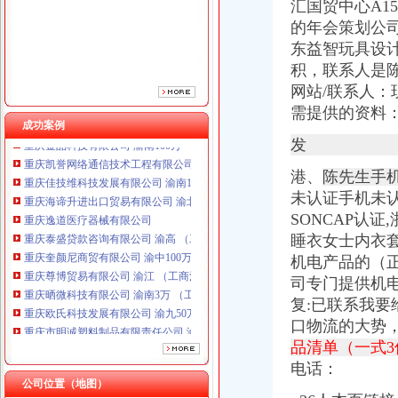
汇国贸中心A1
重庆泰盛贷款咨询有限公司 渝高 （工商注册）
的年会策划公
重庆奎颜尼商贸有限公司 渝中100万 （工商注册）
东益智玩具设计
重庆尊博贸易有限公司 渝江 （工商注册）
重庆晒微科技有限公司 渝南3万 （工商注册）
积，
联系人是
重庆欧氏科技发展有限公司 渝九50万 （进出口权）
网站/联系人：
重庆市明诚塑料制品有限责任公司 渝高100万 （进出口权）
需提供的资料：
重庆金品科技有限公司 渝南100万 （进出口权）
成功案例
重庆凯誉网络通信技术工程有限公司 渝中300万 （工商变更）
发
重庆佳技维科技发展有限公司 渝南100万 （进出口权）
港、
陈先生手
重庆海谛升进出口贸易有限公司 渝北100万 （进出口权）
未认证手机未
重庆逸道医疗器械有限公司
重庆泰盛贷款咨询有限公司 渝高 （工商注册）
SONCAP认
重庆奎颜尼商贸有限公司 渝中100万 （工商注册）
睡衣女士内衣
重庆尊博贸易有限公司 渝江 （工商注册）
机电产品的（
重庆晒微科技有限公司 渝南3万 （工商注册）
司专门提供机电设备
重庆欧氏科技发展有限公司 渝九50万 （进出口权）
复:已联系我要
重庆市明诚塑料制品有限责任公司 渝高100万 （进出口权）
口物流的大势
重庆金品科技有限公司 渝南100万 （进出口权）
品清单（一式3
重庆凯誉网络通信技术工程有限公司 渝中300万 （工商变更）
重庆佳技维科技发展有限公司 渝南100万 （进出口权）
电话：
公司位置（地图）