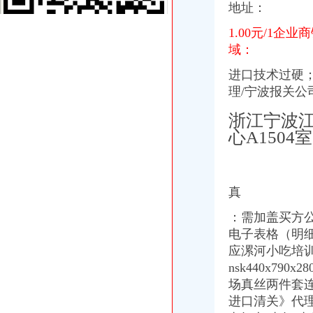
重庆服装代理公司_中国服装网
地址：
国庆到南坪买进口商品价格低便宜30%-今日重庆-华龙网
1.00元/1
重庆国际货运专线：重庆至马来西亚（单向）-重庆爱问分类
重庆港九股份有限公司关于为重庆经略实业有限责任公司提供担保的公
域：
【2014年重庆市名瑞服饰连锁有限公司新招聘信息_电话_地址】-赶
进口技术过硬
义乌旧设备进口代理/宁波报关公司
理/宁波报关公
重庆南岸茶园新区工商服务信息,提供新重庆南岸茶园新区财税服务
重庆糖酒加盟,重庆糖酒代理,重庆糖酒连锁加盟,重庆糖酒电话,重
浙江宁波江
国庆到南坪买进口商品价格低便宜30%_新浪新闻
心A1504
朝天门代办进出口公司
【2014年重庆市名瑞服饰连锁有限公司新招聘信息_电话_地址】-赶
代办3000万公司执照转让代办3000万公司业务的费用-直辖市重庆咨
重庆蝶丽人贸易有限公司2017新招聘信息_电话_地址-58企业名录
真
重庆重庆西源商标代理有限公司附近酒店【携程酒店】_第7页
春装出口白板朝天门老板喊急-资讯中心-中国服装网
：
需加盖买方公
重庆天门商场朝天门第十三交易区附近酒店【携程酒店】
电子表格（明细
重庆国际货运专线：重庆至马来西亚（单向）-重庆爱问分类
应漯河小吃培
重庆港九股份有限公司关于为重庆经略实业有限责任公司提供担保的公
nsk440x79
重庆市轨道交通集团有限公司-搜百科
广东德邦物流有限公司重庆分公司渝中区朝天门营业部_广东德邦物流
场真丝两件套
【重庆朝天门易碎品物流_易碎品运输价格_易碎品托运电话】-重庆赶
进口清关》代理
重庆朝天门火锅加盟,重庆朝天门火锅代理,重庆朝天门火锅连锁加