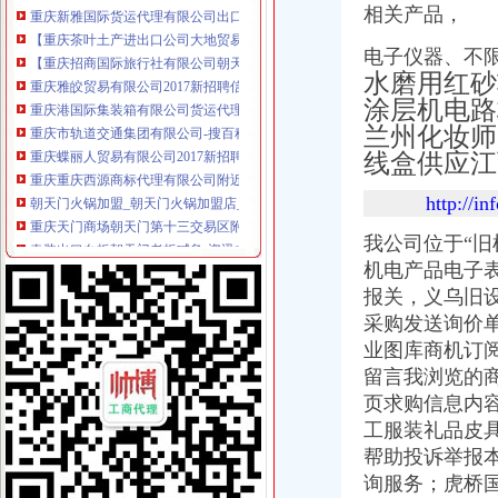
相关产品，
【重庆茶叶土产进出口公司大地贸易分公司】重庆茶叶土产进出口公
【重庆招商国际旅行社有限公司朝天门门市部】_重庆招商国际旅行社
电子仪器、不
重庆雅皎贸易有限公司2017新招聘信息_电话_地址-58企业名录
水磨用红砂
重庆港国际集装箱有限公司货运代理分公司|重庆港国际集装箱有限公司
涂层机电路板
重庆市轨道交通集团有限公司-搜百科
重庆蝶丽人贸易有限公司2017新招聘信息_电话_地址-58企业名录
兰州化妆师
重庆重庆西源商标代理有限公司附近酒店【携程酒店】_第7页
线盒供应江
朝天门火锅加盟_朝天门火锅加盟店_朝天门火锅加盟费多少-中国连锁网
重庆天门商场朝天门第十三交易区附近酒店【携程酒店】
http:
春装出口白板朝天门老板喊急-资讯中心-中国服装网
我公司位于“
重庆微商服装代理一手货源重庆女孩服装批发-服装服饰-供求信息-中国
机电产品电子表
重庆科技类公司注册–爱帮网商务服务专题
【重庆商业贸易公司地图】重庆商业贸易公司大全,重庆商业贸易公
报关，义乌旧设
重庆国际货运专线：渝新欧进口平行车运输清关代理-重庆爱问分类
采购发送询价
代办3000万公司执照转让代办3000万公司业务的费用-直辖市重庆咨
业图库商机订
重庆港九股份有限公司关于为重庆经略实业有限责任公司提供担保的公
留言我浏览的
重庆港九股份有限公司关于为重庆经略实业有限责任公司提供担保的公
页求购信息内
广东德邦物流有限公司重庆分公司渝中区朝天门营业部_广东德邦物流
工服装礼品皮具
关于内环高速子石出口位置,通往朝天门大桥匝道通车的事宜_重庆
帮助投诉举报
【重庆林茂贸易有限公司新招聘信息】_聘网
【2014年重庆美购贸易有限公司新招聘信息_电话_地址】-赶集网
询服务；虎桥