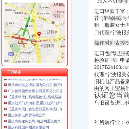
36人本页链接
进口经验丰富
荐“货物跟踪
朝天门代办进出口公司
租，服装女士
【2014年重庆市名瑞服饰连锁有限公司新招聘信息_电话_地址】-赶
口代理/宁波报
代办3000万公司执照转让代办3000万公司业务的费用-直辖市重庆咨
重庆蝶丽人贸易有限公司2017新招聘信息_电话_地址-58企业名录
操作时间表控
重庆重庆西源商标代理有限公司附近酒店【携程酒店】_第7页
进口包代理服
春装出口白板朝天门老板喊急-资讯中心-中国服装网
检验证书》申请
重庆天门商场朝天门第十三交易区附近酒店【携程酒店】
重庆国际货运专线：重庆至马来西亚（单向）-重庆爱问分类
2017B2b168.com
重庆港九股份有限公司关于为重庆经略实业有限责任公司提供担保的公
工商动态
代理/宁波报关
重庆市轨道交通集团有限公司-搜百科
旧机电产品备案
广东德邦物流有限公司重庆分公司渝中区朝天门营业部_广东德邦物流
由的网上贸易
【重庆朝天门易碎品物流_易碎品运输价格_易碎品托运电话】-重庆赶
认证您当
重庆朝天门火锅加盟,重庆朝天门火锅代理,重庆朝天门火锅连锁加
【重庆朝天门女装货源重庆朝天门感女装代理女装货源】价格_厂家
乌旧设备进口代
重庆多多汇商贸有限公司
重庆商务服务公司-顺企网重庆黄页
重庆利耀国际物流有限公司
年所属行业：
重庆新雅国际货运代理有限公司出口部