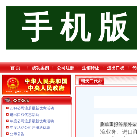
手 机 版
首 页
成功案例
公司注册
注销转让
进出口权
代
朝天门代办
进出口公司
2014公司注册最新优惠活动
进出口权优惠活动
年度公司注册最新优惠活动
删单重报等额外杂
年度活动公司注册送优惠
重庆海谛升进出口贸易有限公司 渝北100万 （进出口权）
流业务。
进口
公示公告
重庆逸道医疗器械有限公司