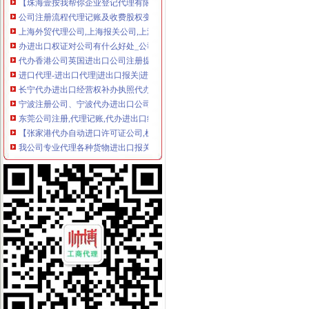
公司注册流程代理记账及收费股权变更注销代办进出口-常州58同城
上海外贸代理公司,上海报关公司,上海进口代理报关公司-上海卓
办进出口权证对公司有什么好处_公司注册工商代办重庆帅博
代办香港公司英国进出口公司注册提供肥料全套手续-运城58同城
进口代理-进出口代理|进出口报关|进口代理|出口代理|进口报关|上海外贸
长宁代办进出口经营权补办执照代办社保注册公司整帐-上海58同城
宁波注册公司、宁波代办进出口公司申请一般纳税人注册外贸公司-【
东莞公司注册,代理记账,代办进出口经营权-东莞58同城
【张家港代办自动进口许可证公司,机电证办理手续】-上海虎桥进出
我公司专业代理各种货物进出口报关、各工厂代商检服务、口岸报关、
代办ATA单证册深圳进出口报关公司_云同盟
代办公司注册、代理记账、进出口许可证、商标注册-福州58同城
太仓代办机电进口许可证太仓机床设备进口-进口报关-上海虎桥进出口
请问生意经的朋友请问谁知道大连哪家可以代办进出口公司？求解答_
苏州代办进出口,苏州进出口公司办理流程_搜狐财经_搜狐网
海邦进出口有限公司-进口代理,进口报关,进口清关,机械进口代理
中山黄圃进出口代理公司报关代理图片|中山黄圃进出口代理公司报关代
河南代办注册网|进出口权怎样办理|进出口许可证办理|进出口权怎么申
出口印度尼西亚ATA代办/报关服务_上海汇弋进出口有限公司_商国互
代办公司注册、联系注册地址；代理记账、进出口税-天津58同城
新西兰水果进口代办公司【今日推荐网-深圳进出口代理】