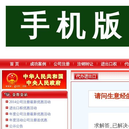
手 机 版
首 页
成功案例
公司注册
注销转让
进出口权
代
代办进出口
公司
请问生意经
2014公司注册最新优惠活动
进出口权优惠活动
年度公司注册最新优惠活动
年度活动公司注册送优惠
求解答_已解决
重庆海谛升进出口贸易有限公司 渝北100万 （进出口权）
公示公告