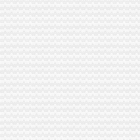
苏州代办进出口,苏州进出口公司办理流程_搜狐财经_搜狐网
海邦进出口有限公司-进口代理,进口报关,进口清关,机械进口代理
中山黄圃进出口代理公司报关代理图片|中山黄圃进出口代理公司报关代
河南代办注册网|进出口权怎样办理|进出口许可证办理|进出口权怎么申
出口印度尼西亚ATA代办/报关服务_上海汇弋进出口有限公司_商国互
代办公司注册、联系注册地址；代理记账、进出口税-天津58同城
新西兰水果进口代办公司【今日推荐网-深圳进出口代理】
我公司委托他公司代办进出口贸易资格怎么写委托书_阿里问到底
代办进出口权,代办进出口经营权_春天会计服务公司
烟台3C代办-进口报关-上海礼紫进出口有限公司
Y青海代办进出口贸易各州县公司验资注册青海资质-西宁58同城
德宏上源电力进出口有限责任公司出口退税咨询、代办出口退税项目公
底价办理嘉兴无地址进出口公司注册各类许可证代办-嘉兴58同城
宁波贸易公司注册,代办外贸公司申请进出口代理-宁波便民网
东莞寮步免费代办注销公司企业工商营业执照注册_东莞代理记帐_东
公司维护_香港公司注册_杭州注册公司,杭州会计代理,代办进出口
鑫誉创业帮代办公司注册代办进出口退税认定-福州58同城
东莞市众达辉进出口有限公司-代理进口,代理商检,二手机械进口,
【进出口代理_代办产地证_海运订舱_中港运输】-深圳市中惠进出口有