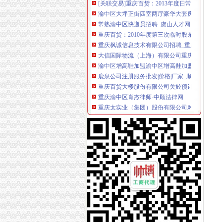
渝中区大坪正街四室两厅豪华大套房_重庆渝中
常熟渝中区快递员招聘_虞山人才网
重庆百货：2010年度第三次临时股东大会会议
重庆枫诚信息技术有限公司招聘_重庆枫诚信息
大信国际物流（上海）有限公司重庆分公司-大
渝中区增高鞋加盟渝中区增高鞋加盟店渝中区加
鹿泉公司注册服务批发|价格|厂家_顺企网
重庆百货大楼股份有限公司关於预计2015年日
重庆渝中区肖杰律师-中顾法律网
重庆太实业（集团）股份有限公司对外投资暨关
[股东会]重庆百货：2010年度第三次临时股东大
成都西南交大工程建设咨询监理有限责任公司重
【东莞货运代理|东莞货运代理公司】-广州58同
2016年版重庆市渝中区招商引资项目策划咨询报
美亚集团-美亚国际机票代理,国际机票预订,美亚
招商银行--重庆百货（）2013年度日常关联交
包头到渝中区物流货运北京到渝中区物流搬家-
【重庆商社力】现代,郑州日产经销商_销售电话
人民法院公告_搜狐其它_搜狐网
重庆百货（）_公司公告_重庆百货大楼股份有
杜邦制冷_德国谷轮_德国比泽尔-重庆市渝中区