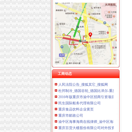
渝中区代办进出口公司
[股东会]重庆百货：2010年度第三次临时股东大
渝中区海事海商在线律师_渝中区海事海商律师
重庆百货大楼股份有限公司对外投资公告
常熟渝中区快递员招聘_虞山人才网
美亚集团-美亚国际机票代理,国际机票预订,美亚
重庆太实业（集团）股份有限公司对外投资暨关
【东莞货运代理|东莞货运代理公司】-广州58同
工商动态
人民法院公告_搜狐其它_搜狐网
杜邦制冷_德国谷轮_德国比泽尔-重庆市渝中区
2016年版重庆市渝中区招商引资项目策划咨询报
民生国际船务代理有限公司
重庆食品饮料企业黄页
重庆市邮政公司
渝中区海事海商在线律师_渝中区海事海商律师
重庆百货大楼股份有限公司对外投资公告
[关联交易]重庆百货：2013年度日常关联交易预