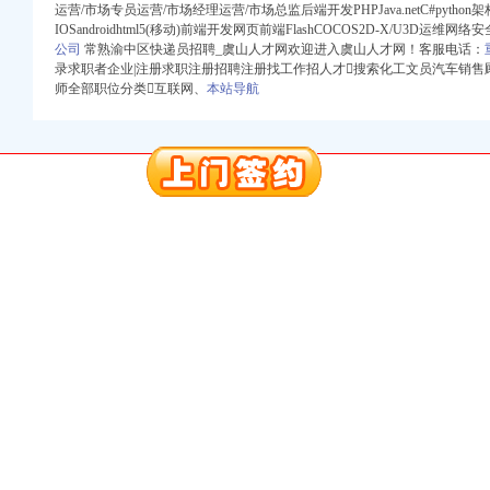
运营/市场专员运营/市场经理运营/市场总监后端开发PHPJava.netC#pyt
IOSandroidhtml5(移动)前端开发网页前端FlashCOCOS2D-X/U3D运维
公司
常熟渝中区快递员招聘_虞山人才网欢迎进入虞山人才网！客服电话：
册）
录求职者企业|注册求职注册招聘注册找工作招人才搜索化工文员汽车销售
师全部职位分类互联网、
本站导航
权）
（进出口权）
）
 （工商变更）
出口权）
进出口权）
册）
权）
（进出口权）
）
 （工商变更）
出口权）