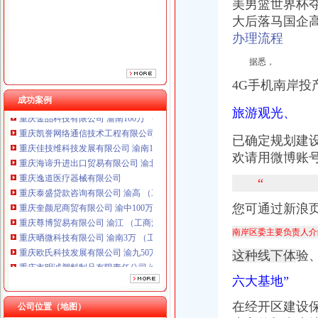
美男篮世界杯
重庆泰盛贷款咨询有限公司 渝高 （工商注册）
大后落马国企
重庆奎颜尼商贸有限公司 渝中100万 （工商注册）
办理流程
重庆尊博贸易有限公司 渝江 （工商注册）
重庆晒微科技有限公司 渝南3万 （工商注册）
据悉，
重庆欧氏科技发展有限公司 渝九50万 （进出口权）
重庆市明诚塑料制品有限责任公司 渝高100万 （进出口权）
4G手机南岸
重庆金品科技有限公司 渝南100万 （进出口权）
成功案例
旅游观光、
重庆凯誉网络通信技术工程有限公司 渝中300万 （工商变更）
重庆佳技维科技发展有限公司 渝南100万 （进出口权）
已确定规划建
重庆海谛升进出口贸易有限公司 渝北100万 （进出口权）
欢请用微博账
重庆逸道医疗器械有限公司
重庆泰盛贷款咨询有限公司 渝高 （工商注册）
“
重庆奎颜尼商贸有限公司 渝中100万 （工商注册）
重庆尊博贸易有限公司 渝江 （工商注册）
您可通过新浪页(ww
重庆晒微科技有限公司 渝南3万 （工商注册）
重庆欧氏科技发展有限公司 渝九50万 （进出口权）
南岸区委主要负责人介
重庆市明诚塑料制品有限责任公司 渝高100万 （进出口权）
这种线下体
验
重庆金品科技有限公司 渝南100万 （进出口权）
重庆凯誉网络通信技术工程有限公司 渝中300万 （工商变更）
六大基地”
重庆佳技维科技发展有限公司 渝南100万 （进出口权）
在经开区建设
公司位置（地图）