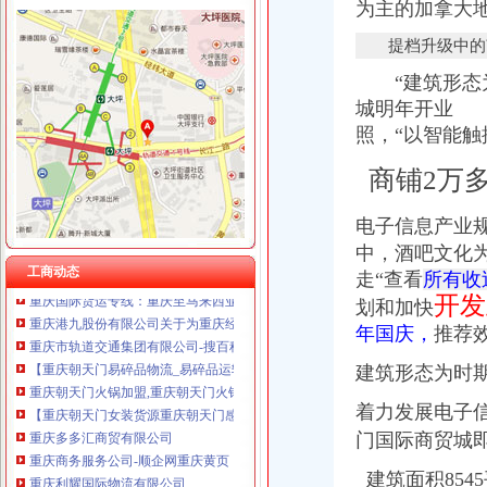
为主的加拿大
提档升级中的南
“建筑形态为
朝天门代办进出口公司
城明年开业 
【2014年重庆市名瑞服饰连锁有限公司新招聘信息_电话_地址】-赶
代办3000万公司执照转让代办3000万公司业务的费用-直辖市重庆咨
照，“以智能触
重庆蝶丽人贸易有限公司2017新招聘信息_电话_地址-58企业名录
商铺2万
国庆到南坪买进口商品价格低便宜30%_新浪新闻
重庆重庆西源商标代理有限公司附近酒店【携程酒店】_第7页
春装出口白板朝天门老板喊急-资讯中心-中国服装网
电子信息产业规
重庆天门商场朝天门第十三交易区附近酒店【携程酒店】
中，酒吧文化
重庆国际货运专线：重庆至马来西亚（单向）-重庆爱问分类
工商动态
走
“查看
所有收
重庆港九股份有限公司关于为重庆经略实业有限责任公司提供担保的公
开发
划和加快
重庆市轨道交通集团有限公司-搜百科
年国庆，
推荐
【重庆朝天门易碎品物流_易碎品运输价格_易碎品托运电话】-重庆赶
重庆朝天门火锅加盟,重庆朝天门火锅代理,重庆朝天门火锅连锁加
建筑形态为时
【重庆朝天门女装货源重庆朝天门感女装代理女装货源】价格_厂家
重庆多多汇商贸有限公司
着力发展电子
重庆商务服务公司-顺企网重庆黄页
门国际商贸城
重庆利耀国际物流有限公司
重庆新雅国际货运代理有限公司出口部
建筑面积854