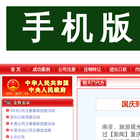
手 机 版
首 页
成功案例
公司注册
注销转让
进出口权
代
朝天门代办
进出口公司
国庆
2014公司注册最新优惠活动
进出口权优惠活动
年度公司注册最新优惠活动
南非、旅游观
年度活动公司注册送优惠
重庆海谛升进出口贸易有限公司 渝北100万 （进出口权）
过【新闻】重庆
公示公告
重庆逸道医疗器械有限公司