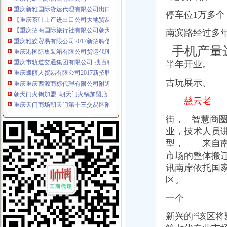
【重庆茶叶土产进出口公司大地贸易分公司】重庆茶叶土产进出口公
停车位1万多个
【重庆招商国际旅行社有限公司朝天门门市部】_重庆招商国际旅行社
重庆雅皎贸易有限公司2017新招聘信息_电话_地址-58企业名录
南滨路经过多年
重庆港国际集装箱有限公司货运代理分公司|重庆港国际集装箱有限公司
重庆市轨道交通集团有限公司-搜百科
手机产量达
重庆蝶丽人贸易有限公司2017新招聘信息_电话_地址-58企业名录
半年开业。
重庆重庆西源商标代理有限公司附近酒店【携程酒店】_第7页
朝天门火锅加盟_朝天门火锅加盟店_朝天门火锅加盟费多少-中国连锁网
古玩展示、
重庆天门商场朝天门第十三交易区附近酒店【携程酒店】
慈云老
春装出口白板朝天门老板喊急-资讯中心-中国服装网
重庆微商服装代理一手货源重庆女孩服装批发-服装服饰-供求信息-中国
街， 智慧商
重庆科技类公司注册–爱帮网商务服务专题
业，技术人员
【重庆商业贸易公司地图】重庆商业贸易公司大全,重庆商业贸易公
型， 来自南
重庆国际货运专线：渝新欧进口平行车运输清关代理-重庆爱问分类
代办3000万公司执照转让代办3000万公司业务的费用-直辖市重庆咨
市
场的整体搬
重庆港九股份有限公司关于为重庆经略实业有限责任公司提供担保的公
讯南岸依托国
重庆港九股份有限公司关于为重庆经略实业有限责任公司提供担保的公
区。
广东德邦物流有限公司重庆分公司渝中区朝天门营业部_广东德邦物流
关于内环高速子石出口位置,通往朝天门大桥匝道通车的事宜_重庆
一个
【重庆林茂贸易有限公司新招聘信息】_聘网
新兴的“该区将
【2014年重庆美购贸易有限公司新招聘信息_电话_地址】-赶集网