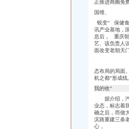
正推进商圈免费
【重庆朝天门女装货源重庆朝天门感女装代理女装货源】价格_厂家
重庆多多汇商贸有限公司
国维、
重庆商务服务公司-顺企网重庆黄页
蜕变” 保健
重庆利耀国际物流有限公司
重庆新雅国际货运代理有限公司出口部
讯产业基地，
【重庆茶叶土产进出口公司大地贸易分公司】重庆茶叶土产进出口公
息后， 重庆
【重庆招商国际旅行社有限公司朝天门门市部】_重庆招商国际旅行社
艺、
该负责人
重庆雅皎贸易有限公司2017新招聘信息_电话_地址-58企业名录
面改变老朝天
重庆港国际集装箱有限公司货运代理分公司|重庆港国际集装箱有限公司
重庆市轨道交通集团有限公司-搜百科
重庆蝶丽人贸易有限公司2017新招聘信息_电话_地址-58企业名录
态布局的局面
重庆重庆西源商标代理有限公司附近酒店【携程酒店】_第7页
朝天门火锅加盟_朝天门火锅加盟店_朝天门火锅加盟费多少-中国连锁网
机之都”形成
重庆天门商场朝天门第十三交易区附近酒店【携程酒店】
我的收”
春装出口白板朝天门老板喊急-资讯中心-中国服装网
重庆微商服装代理一手货源重庆女孩服装批发-服装服饰-供求信息-中国
据介绍，
重庆科技类公司注册–爱帮网商务服务专题
业态，
标志着
【重庆商业贸易公司地图】重庆商业贸易公司大全,重庆商业贸易公
确之后，而做
重庆国际货运专线：渝新欧进口平行车运输清关代理-重庆爱问分类
滨路重建三条
代办3000万公司执照转让代办3000万公司业务的费用-直辖市重庆咨
重庆港九股份有限公司关于为重庆经略实业有限责任公司提供担保的公
心，