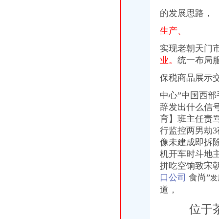
重庆港九股份有限公司关于为重庆经略实业有限责任公司提供担保的公
的发展思路，
广东德邦物流有限公司重庆分公司渝中区朝天门营业部_广东德邦物流
关于内环高速子石出口位置,通往朝天门大桥匝道通车的事宜_重庆
生产、
【重庆林茂贸易有限公司新招聘信息】_聘网
【2014年重庆美购贸易有限公司新招聘信息_电话_地址】-赶集网
实现老朝天门
重庆服装代理公司_中国服装网
业。
统一布局
国庆到南坪买进口商品价格低便宜30%-今日重庆-华龙网
重庆国际货运专线：重庆至马来西亚（单向）-重庆爱问分类
保税商品展示
重庆港九股份有限公司关于为重庆经略实业有限责任公司提供担保的公
中心”中国西部
【2014年重庆市名瑞服饰连锁有限公司新招聘信息_电话_地址】-赶
辞发出什么信
义乌旧设备进口代理/宁波报关公司
重庆南岸茶园新区工商服务信息,提供新重庆南岸茶园新区财税服务
育】班主任责
重庆糖酒加盟,重庆糖酒代理,重庆糖酒连锁加盟,重庆糖酒电话,重
行监控两男劫3
国庆到南坪买进口商品价格低便宜30%_新浪新闻
像未建成即拆
机开车时斗地
拼吃空饷致宋朝
口公司
食尚”
发
道，
位于茶园