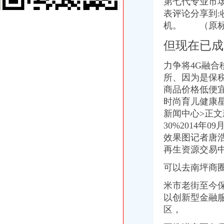
第七代专业市
重庆服装代理公司_中国服装网
国庆到南坪买进口商品价格低便宜30%-今日重庆-华龙网
表评论分享到:
重庆国际货运专线：重庆至马来西亚（单向）-重庆爱问分类
机。 （原
重庆港九股份有限公司关于为重庆经略实业有限责任公司提供担保的公
但现在已成
【2014年重庆市名瑞服饰连锁有限公司新招聘信息_电话_地址】-赶
义乌旧设备进口代理/宁波报关公司
重庆南岸茶园新区工商服务信息,提供新重庆南岸茶园新区财税服务
力争将4G融合
重庆糖酒加盟,重庆糖酒代理,重庆糖酒连锁加盟,重庆糖酒电话,重
所、因为是保
国庆到南坪买进口商品价格低便宜30%_新浪新闻
商品价格低便宜
朝天门代办进出口公司
时尚育儿健康
【2014年重庆市名瑞服饰连锁有限公司新招聘信息_电话_地址】-赶
新闻中心>正
代办3000万公司执照转让代办3000万公司业务的费用-直辖市重庆咨
30%2014年
重庆蝶丽人贸易有限公司2017新招聘信息_电话_地址-58企业名录
效果图记者唐浩
国庆到南坪买进口商品价格低便宜30%_新浪新闻
重庆重庆西源商标代理有限公司附近酒店【携程酒店】_第7页
再生资源交易
春装出口白板朝天门老板喊急-资讯中心-中国服装网
可以去南坪商圈
重庆天门商场朝天门第十三交易区附近酒店【携程酒店】
重庆国际货运专线：重庆至马来西亚（单向）-重庆爱问分类
米市老街至今
重庆港九股份有限公司关于为重庆经略实业有限责任公司提供担保的公
以创新型金融
重庆市轨道交通集团有限公司-搜百科
区，
【重庆朝天门易碎品物流_易碎品运输价格_易碎品托运电话】-重庆赶
重庆朝天门火锅加盟,重庆朝天门火锅代理,重庆朝天门火锅连锁加