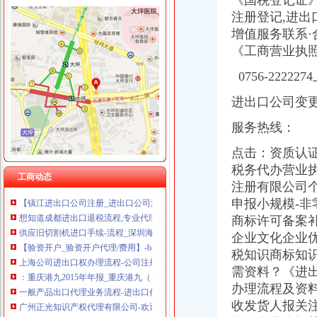
《国税登记证
注册登记,进
增值服务联系·
《工商营业执
渝中区代办进出口公司流程
0756-22222
东非红檀木材进口报关代理东非红檀原木进口流程-东莞市鸿泽进出口
进出口公司变更
中国嘉陵：2010年半年度报告_证券之星
办理广州进出口权的流程有没有公司可以代办进出口权-广州58同城
服务热线：
代理进口清关报检流程_供应产品_东莞市聚海进出口报关有限公司
IC包税进出口代理流程【推荐】,进口报关价格/批发报价/生产厂家/参
点击：资质认
【临沂进出口公司注册_进出口公司注册流程_进出口公司注册代理】-
税务代办营业
二手机械进口报关|旧设备进口代理|旧机器进口清关流程|手续|通关巨升
工商动态
注册有限公司
【镇江进出口公司注册_进出口公司注册流程_进出口公司注册代理】-
申报小规模-非
想知道成都进出口退税流程,专业代理公司告诉您-商务-十堰网
商标许可备案
供应旧切割机进口手续-流程_深圳海桥进出口清关代理公司-企汇网
【验资开户_验资开户代理/费用】-baixing.com-中国百姓网
企业文化企业
上海公司进出口权办理流程-公司注册代理
税知识商标知
：重庆港九2015年年报_重庆港九（）_公告正文
需资料？《进
一般产品出口代理业务流程-进出口代理|进出口报关|进口代理|出口代理|
办理流程
及资
广州正光知识产权代理有限公司-欢迎您！
收发货人报关
代理进口清关报检流程_供应产品_东莞市聚海进出口报关有限公司