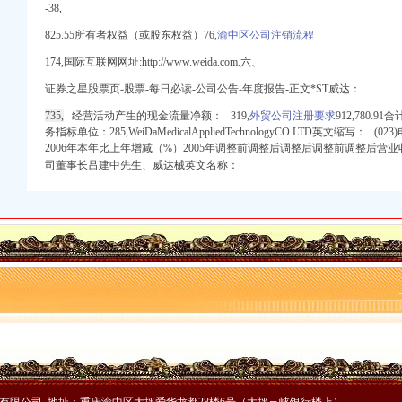
-中国百姓网
-38,
825.55所有者权益（或股东权益）76,
渝中区公司注销流程
文
174,
国际互联网网址:http://www.weida.com.六、
关|进口代理|出口代理|
证券之星股票页-股票-每日必读-公司公告-年度报告-正文*ST威达：
进出口报关有限公司
735,
经营活动产生的现金流量净额： 319,
外贸公司注册要求
912,780.9
权代办】-南山前海易
务指标单位：285,WeiDaMedicalAppliedTechnologyCO.LTD英文缩写： (0
2006年本年比上年增减（%）2005年调整前调整后调整后调整前调整后营业收入
进出口公司注册代理】-
司董事长吕建中先生、威达械英文名称：
口清关公司|进口木材流
券上市公告书-券
批发报价/生产厂家/参
司_搜狐其它_搜狐网
进出口有限公司_必
代办注册-宁波58同城
-商务-十堰网
手续,红酒进口流
进出口公司注册代理】-
）_搜狐财经_搜狐网
进出口公司注册代理】-
出口代理|进口报关|北京