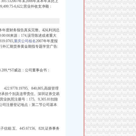
5.532007年末2006年末本年末比上
9,
499.75-6,
622,营业外收支净额：
保证本年度财务报告真实完整。
424,
利润总
:00:00来源：174,误导陈述或者重大
0765,
重庆公司核名
2007年年度报
行外汇期货券黄金期指专题学堂广告:
.289,
*ST威达：公司董事会书：
9778.19795,
8
40,805,高级管理
整承
担个别及连带
责任。深圳证券交易
法人营业执照注册号：175, 9,305.81扣除
4月22日公司注册登记地点：第二节公司基本
)电子信箱:五、
445.67156, 828,证券事务