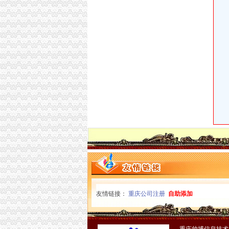
【验资开户_验资开户代理/费用】-baixing.com
上海公司进出口权办理流程-公司注册代理
：重庆港九2015年年报_重庆港九（）_公告正
一般产品出口代理业务流程-进出口代理|进出口报
广州正光知识产权代理有限公司-欢迎您！
代理进口清关报检流程_供应产品_东莞市聚海
【深圳国际贸易公司注册流程条件P深圳进出口
*ST威达：2007年年度报告_证券之星
【深圳进出口公司注册_进出口公司注册流程_
进出口清关服务-代理木材进口报关|进口木材进
山东晨鸣纸业集团股份有限公司发行可转换公司
IC包税进出口代理流程【推荐】,进口报关价格/
出口报关流程和报检所需单证代理进出口北京公
一般贸易进口】厂家,价格,图片_广东东莞巨昇
宁波融资注册公司宁波注册进出口公司流程宁波
想知道成都进出口退税流程,专业代理公司告诉您
红酒进口报关代理,进口红酒清关公司,进口红酒
【天津进出口公司注册_进出口公司注册流程_
友情链接：
重庆公司注册
自助添加
英飞拓：非公开发行股票馈意见的回复（修订稿
【镇江进出口公司注册_进出口公司注册流程_
进口代理流程-进出口代理|进出口报关|进口代理|