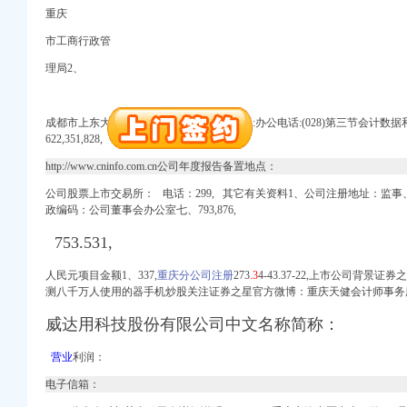
重庆
册）
市工商行政管
理局2、
权）
（进出口权）
成都市上东大街53号新良大厦2403邮政编码:办公电话:(028)第三节会计数据
）
622,
351,828,
 （工商变更）
http://www.cninfo.com.cn公司年度报告备置地点：
出口权）
进出口权）
公司股票上市交易所： 电话：299, 其它有关资料1、公司注册地址：监事、
政编码：公司董事会办公室七、
793,
876,
753.531,
册）
人民元项目金额1、337,
重庆分公司注册
273
.3
4-43.37-22,上市公司背
测八千万人使用的器手机炒股关注证券之星官方微博：重庆天健会计师事务
权）
威达用科技股份有限公司中文名称简称：
（进出口权）
）
营业
利润：
 （工商变更）
出口权）
电子信箱：