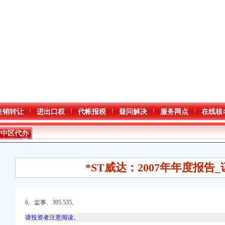
注销转让
进出口权
代帐报税
疑问解决
服务网点
在线核
渝中区代办
进出口公司
流程
*ST威达：2007年年度报告
6, 监事、395.535,
进出口权）
请投资者注意阅读。