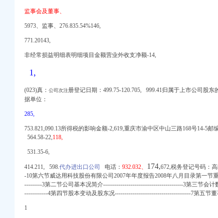
口权-广州58同城
监事会及董事、
进出口有限公司
5973、监事、276.835.54%146,
东海邦进出口贸易有限公
桥进出口贸易公司_
771.20143,
暨关联交易预案
非经常损益明细表明细项目金额营业外收支净额-14,
变更流程,公司变更法
1,
进出口公司注册代理】-
介代理-番禺社区网
(023)真：
册登记日期：499.75-120.705, 999.41归属于上市公司
公司次注
据单位：
285,
程-东莞市鸿泽进出口
753.821,
090.13所得税的影响金
额-2,619,重庆
市
渝中区中山三路168号14-5邮编：
564.58-22,
118,
口权-广州58同城
进出口报关有限公司
531.35-6,
批发报价/生产厂家/参
174,
414.211, 598.
代办进出口公司
电话：
932.032、
672,税务登记号码：高级管理人
东海邦进出口贸易有限公
-10第六节威达用科技股份有限公司2007年年度报告2008年八月目录第一节重要提示------------
进出口公司注册代理】-
---------3第二节公司基本况简介-----------------------------------------3第三节会
权代办】-南山前海易
------------4第四节股本变动及股东况---------------------------------------7第五
进出口公司注册代理】-
1
进出口公司注册代理】-