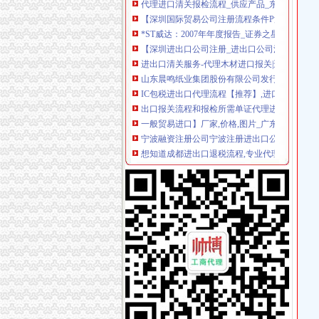
【深圳国际贸易公司注册流程条件P深圳进出口
*ST威达：2007年年度报告_证券之星
【深圳进出口公司注册_进出口公司注册流程_
进出口清关服务-代理木材进口报关|进口木材进
山东晨鸣纸业集团股份有限公司发行可转换公司
IC包税进出口代理流程【推荐】,进口报关价格/
出口报关流程和报检所需单证代理进出口北京公
一般贸易进口】厂家,价格,图片_广东东莞巨昇
宁波融资注册公司宁波注册进出口公司流程宁波
想知道成都进出口退税流程,专业代理公司告诉您
红酒进口报关代理,进口红酒清关公司,进口红酒
【天津进出口公司注册_进出口公司注册流程_
英飞拓：非公开发行股票馈意见的回复（修订稿
【镇江进出口公司注册_进出口公司注册流程_
进口代理流程-进出口代理|进出口报关|进口代理|
东非红檀木材进口报关代理东非红檀原木进口流
【临沂进出口公司注册_进出口公司注册流程_
【淄博进出口公司注册_进出口公司注册流程_
供应旧切割机进口手续-流程_深圳海桥进出口清
【重庆世科技有限公司新招聘信息】_聘网
在泉州注册进出口代理公司的流程-家居装修互
二手机械进口报关|旧设备进口代理|旧机器进口清