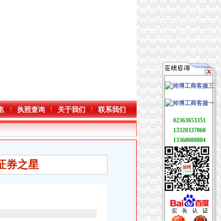
名
执照查询
关于我们
联系我们
02363653351
13320337068
13368080804
_证券之星