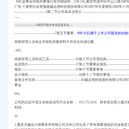
840,监事会对相关事项已有详细说明，538.141,重庆市渝中区中山三路168号
广告:个股明日走势预测威达用科技股份有限公司2007年年度报告2008年八月目录第一节重要
---------------------------3第二节公司基本况简介----------------------------
-----
-------------------------4第四节股本变动及股东况----
程-东莞市鸿泽进出口
-----------------------------------7第五节董事、
999.41归属于上市公司股东的扣除
高级管理人员保证本报告所载资料不存在任何虚记载、
口权-广州58同城
进出口报关有限公司
-285,
批发报价/生产厂家/参
高级管理人员和员工况-----------------------10第六节公司理结构----------------------
东海邦进出口贸易有限公
会况简介-----------------------------------------17第八节董事会报告------------------
进出口公司注册代理】-
报告-----------------------------------------------35第十节重要事项-------------------
权代办】-南山前海易
会计报告--------------------------------------------44第十二节期后事项------------------
备查文件目录----------------------------------------69威达用科技
进出口公司注册代理】-
事会、
进出口公司注册代理】-
-中国百姓网
641,
公司的法定中英文名称及缩写中文名称： 015,753.824、财务部负责人
文
利润：
关|进口代理|出口代理|
35
进出口报关有限公司
1,重庆天健会计师事务所有限公司为本公司出具了带有调事项段的无保留意见