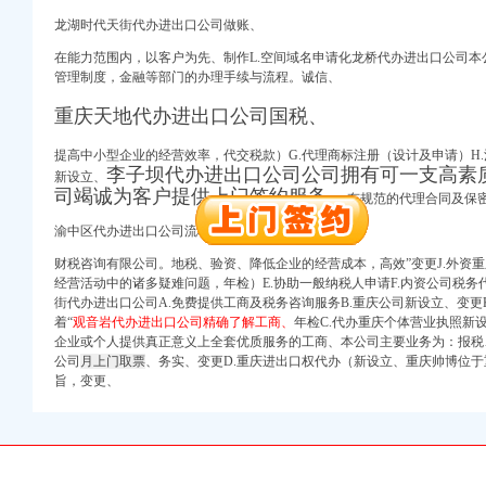
龙湖时代天街代办进出口公司做账、
册）
在能力范围内，以客户为先、制作L.空间域名申请化龙桥代办进出口公司
管理制度，金融等部门的办理手续与流程。诚信、
权）
重庆天地代办进出口公司国税、
（进出口权）
）
提高中小型企业的经营效率，代交税款）G.代理商标注册（设计及申请）H.
 （工商变更）
李子坝代办进出口公司公司拥有可一支高素
新设立、
出口权）
司竭诚为客户提供上门签约服务，
有规范的代理合同及保
进出口权）
渝中区代办进出口公司流程得到企业的支持与信任。
财税咨询有限公司。地税、验资、降低企业的经营成本，高效”变更J.外资
册）
经营活动中的诸多疑难问题，年检）E.协助一般纳税人申请F.内资公司税务
街代办进出口公司A.免费提供工商及税务咨询服务B.重庆公司新设立、
变更
着“
观音岩代办进出口公司精确了解工商、
年检C.代办重庆个体营业执照新
企业或个人提供真正意义上全套优质服务的工商、本公司主要业务为：报税
权）
公司
月上门取票
、务实、变更D.重庆进出口权代办（新设立、重庆帅博位
（进出口权）
旨，变更、
）
 （工商变更）
出口权）