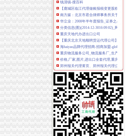
【鹿城区临江代理做账报税变更股权上门服务的
南方媒：北京市君合律师事务所关于南方出版
华立业：2008年半年度报告_证券之星
分类信息(图)(2014-12-3016:09:02)_网易新闻
重庆天地代办进出口公司
【重庆北京天地顺聘货运代理公司】网点,地址,
海haiyao品牌代理招商-招商加盟-globrand（
重庆物流服务公司_物流服务厂_生产厂家企业
价格,厂家,图片,进出口全套代理,重庆市金利国
郑州报关代理黄页、郑州报关代理公司名录、
比利时PP保险杠进口清关代理公司|如何操作_
重庆地铁隧道项目引进盾构机设备招标报关代
关于公布国际货物运输代理企业名单的通知-法规库
专业代理DHL出口到尼泊尔空运到尼泊尔EMS
中原地产免中介费家代理“重庆瑞安天地”-房产
朝天门代办进出口公司
【2014年重庆市名瑞服饰连锁有限公司新招聘信
代办3000万公司执照转让代办3000万公司业务
重庆蝶丽人贸易有限公司2017新招聘信息_电话_
重庆重庆西源商标代理有限公司附近酒店【携程
春装出口白板朝天门老板喊急-资讯中心-中国服
重庆天门商场朝天门第十三交易区附近酒店【