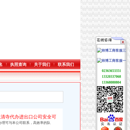
名
执照查询
关于我们
联系我们
02363653351
13320337068
13368080804
上清寺代办进出口公司安全可
办理可与本公
司联系，高效率的队