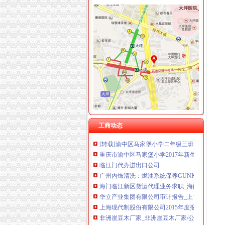
渝中区马家堡
【重庆市—渝中区】马家堡发廊偶遇品美少女（
【招商银行渝中区马家堡自助银行】招商银行
【重庆市渝中区大坪制面厂马家堡饮食店】重
重庆市渝中区人民
重庆市渝中区马家堡小学附近住宿
重庆市渝中区-文章详细页
电子察上岗一个月渝中区马家堡路段变通畅重
重庆市渝中区马家堡小学介绍_简介-马家堡小学
工商动态
[转载]渝中区马家堡小学二年级三班二单元复习资
重庆市渝中区马家堡小学2017年新生招生通告
临江门代办进出口公司
广州内饰清洗：燃油系统保养GUNKM2616-
海门临江新区货运代理业务求职_海门临江新区
华立产业集团有限公司审计报告_上市公司_新浪
上海现代制股份有限公司2015年度报告摘要_新
非洲崖豆木厂家_非洲崖豆木厂家/公司-阿里巴
钱清镇-搜百科