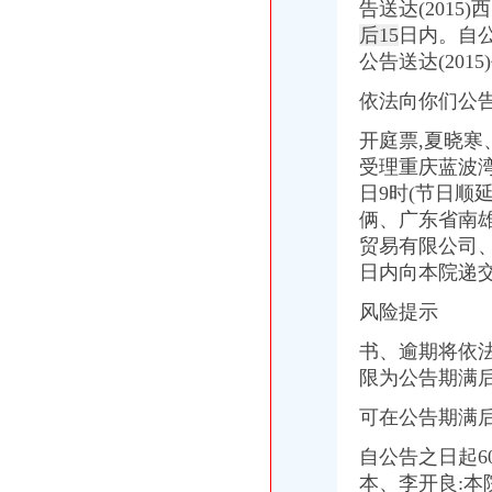
告送达(201
重庆百货大楼股份有限公司对外投资公告
后15
日内。自
[关联交易]重庆百货：2013年度日常关联交易预计公告-[中财网]
公告送达(201
渝中区大坪正街四室两厅豪华大套房_重庆渝中区大坪短租房_游天下
常熟渝中区快递员招聘_虞山人才网
依法向你们公
重庆百货：2010年度第三次临时股东大会会议资料_证券之星
重庆枫诚信息技术有限公司招聘_重庆枫诚信息技术有限公司新招聘_
开庭票,夏晓寒
大信国际物流（上海）有限公司重庆分公司-大信国际物流（上海）有
受理重庆蓝波
渝中区增高鞋加盟渝中区增高鞋加盟店渝中区加盟增高鞋店-渝中区
日9时(节日顺
鹿泉公司注册服务批发|价格|厂家_顺企网
俩、广东省南
重庆百货大楼股份有限公司关於预计2015年日常关联交易公告
贸易有限公司
重庆渝中区肖杰律师-中顾法律网
重庆太实业（集团）股份有限公司对外投资暨关联交易公告_财经_
日内向本院递交
[股东会]重庆百货：2010年度第三次临时股东大会会议资料-[中财网]
风险提示
成都西南交大工程建设咨询监理有限责任公司重庆分公司-主页
【东莞货运代理|东莞货运代理公司】-广州58同城
书、逾期将依
2016年版重庆市渝中区招商引资项目策划咨询报告-中商产业研究院-中
限为公告期满后
美亚集团-美亚国际机票代理,国际机票预订,美亚价机票预订,国
招商银行--重庆百货（）2013年度日常关联交易预计公告
可在公告期满后
包头到渝中区物流货运北京到渝中区物流搬家-产品展示-
【重庆商社力】现代,郑州日产经销商_销售电话：
自公告之日起
人民法院公告_搜狐其它_搜狐网
本、李开良:本