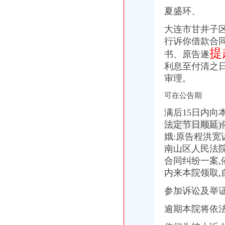
夏盛环、
大连市甘井子
行诉你借款合
提
书、原告遂
利息至付清之日
审理。
可在公告期
满后15日内向
法定节日顺延)
娥:原告程洪宽
南山区人民法
合同纠纷一案,
内来本院领取,
参加诉讼及举
逾期本院将依