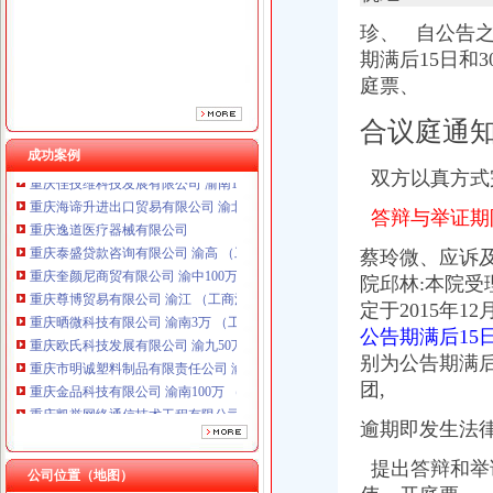
珍、 自公告
期满后15日和3
庭票、
合议庭通
成功案例
重庆海谛升进出口贸易有限公司 渝北100万 （进出口权）
双方以真方式
重庆逸道医疗器械有限公司
答辩与举证期限
重庆泰盛贷款咨询有限公司 渝高 （工商注册）
重庆奎颜尼商贸有限公司 渝中100万 （工商注册）
蔡玲微、应诉
重庆尊博贸易有限公司 渝江 （工商注册）
院邱林:本院
重庆晒微科技有限公司 渝南3万 （工商注册）
定于2015年
重庆欧氏科技发展有限公司 渝九50万 （进出口权）
重庆市明诚塑料制品有限责任公司 渝高100万 （进出口权）
公告期满后15
重庆金品科技有限公司 渝南100万 （进出口权）
别为公告期满后
重庆凯誉网络通信技术工程有限公司 渝中300万 （工商变更）
团,
重庆佳技维科技发展有限公司 渝南100万 （进出口权）
重庆海谛升进出口贸易有限公司 渝北100万 （进出口权）
逾期即发生法
重庆逸道医疗器械有限公司
提出答辩和举
重庆泰盛贷款咨询有限公司 渝高 （工商注册）
公司位置（地图）