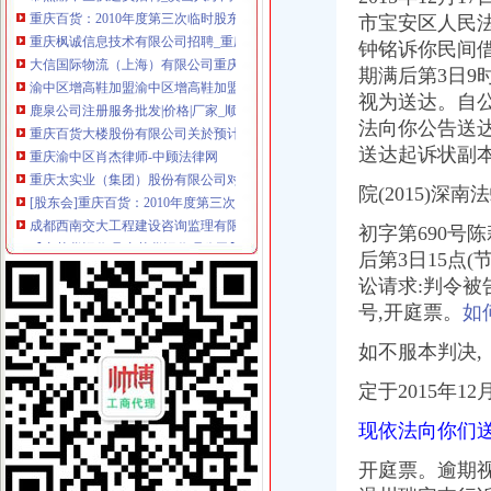
重庆枫诚信息技术有限公司招聘_重庆枫诚信息技术有限公司新招聘_
市宝安区人民法
大信国际物流（上海）有限公司重庆分公司-大信国际物流（上海）有
钟铭诉你民间借
渝中区增高鞋加盟渝中区增高鞋加盟店渝中区加盟增高鞋店-渝中区
期满后第3日9
鹿泉公司注册服务批发|价格|厂家_顺企网
重庆百货大楼股份有限公司关於预计2015年日常关联交易公告
视为送达。自
重庆渝中区肖杰律师-中顾法律网
法向你公告送
重庆太实业（集团）股份有限公司对外投资暨关联交易公告_财经_
送达起诉状副
[股东会]重庆百货：2010年度第三次临时股东大会会议资料-[中财网]
成都西南交大工程建设咨询监理有限责任公司重庆分公司-主页
院(2015)深南
【东莞货运代理|东莞货运代理公司】-广州58同城
初字第690号
2016年版重庆市渝中区招商引资项目策划咨询报告-中商产业研究院-中
后第3日15点(
美亚集团-美亚国际机票代理,国际机票预订,美亚价机票预订,国
招商银行--重庆百货（）2013年度日常关联交易预计公告
讼请求:判令被告
包头到渝中区物流货运北京到渝中区物流搬家-产品展示-
号,开庭票。
如
【重庆商社力】现代,郑州日产经销商_销售电话：
如不服本判决,
人民法院公告_搜狐其它_搜狐网
重庆百货（）_公司公告_重庆百货大楼股份有限公司关于预计
定于2015年1
杜邦制冷_德国谷轮_德国比泽尔-重庆市渝中区长江制冷设备经营部-
网上签订合同,被骗预付款我公司在2016年04月和一个代理公司签订
现依法向你们送达
重庆环保产品标志认证|重庆有机认证|重庆普道企业管理咨询有限公司
【渝中机用锯条价格】渝中机用锯条报价/渝中机用锯条哪里买/哪里卖
开庭票。
逾期
重庆百货（）_公司公告_重庆百货大楼股份有限公司2013年度