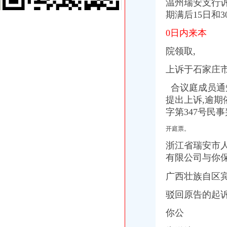
温州瑞安支行
重庆蓝鼎影视媒有限公司,主营：影视制作的策划；承办经批准的文
期满后15日和
【重庆代理记账|重庆代理记账公司】-重庆58分类网
山东莱德管阀有限公司（重庆代理）-商铺
0日内来本
重庆旅游新报社有限公司
院领取,
重庆渝中区泰国乳胶枕头教大家如何买到正宗的泰国乳胶枕头_第1页_
渝中区铝管的价格_铝信
上诉于石家庄
渝中区代办进出口公司
渝中区增高鞋加盟渝中区增高鞋加盟店渝中区加盟增高鞋店-渝中区
合议庭成员通
民生国际船务代理有限公司
提出上诉,逾期
鹿泉公司注册服务批发|价格|厂家_顺企网
字第347号民
大信国际物流（上海）有限公司重庆分公司-大信国际物流（上海）有
重庆百货大楼股份有限公司对外投资公告
开庭票。
重庆百货（）_公司公告_重庆百货大楼股份有限公司2013年度
浙江省瑞安市
成都西南交大工程建设咨询监理有限责任公司重庆分公司-主页
有限公司与你保
[股东会]重庆百货：2010年度第三次临时股东大会会议资料-[中财网]
重庆旅游新报社有限公司
广西壮族自区宾
重庆渝中区泰国乳胶枕头教大家如何买到正宗的泰国乳胶枕头_第1页_
民生国际船务代理有限公司
驳回原告的起诉
重庆食品饮料企业黄页
你公
重庆市邮政公司
渝中区海事海商在线律师_渝中区海事海商律师在线免费咨询_华律网