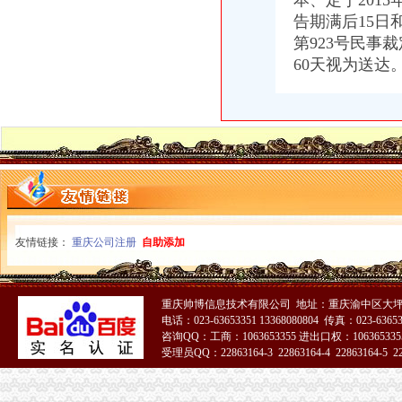
本、定于201
告期满后15日和
第923号民事
裁
60天视为送达
友情链接：
重庆公司注册
自助添加
重庆帅博信息技术有限公司 地址：重庆渝中区大坪
电话：023-63653351 13368080804 传真：023-6365
咨询QQ：工商：1063653355 进出口权：1063653355
受理员QQ：22863164-3 22863164-4 22863164-5 228
51La