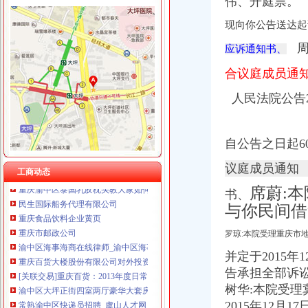
伟、开庭票。
重庆奎颜尼商贸有限公司 渝中100万 （工商注册）
重庆尊博贸易有限公司 渝江 （工商注册）
渝中区代办进出口公司
现向你公告送达起
重庆晒微科技有限公司 渝南3万 （工商注册）
渝中区增高鞋加盟渝中区增高鞋加盟店渝中区加盟增高鞋店-渝中区
重庆欧氏科技发展有限公司 渝九50万 （进出口权）
周
应诉通知书、
民生国际船务代理有限公司
重庆市明诚塑料制品有限责任公司 渝高100万 （进出口权）
鹿泉公司注册服务批发|价格|厂家_顺企网
合议庭成员通
重庆金品科技有限公司 渝南100万 （进出口权）
大信国际物流（上海）有限公司重庆分公司-大信国际物流（上海）有
重庆凯誉网络通信技术工程有限公司 渝中300万 （工商变更）
重庆百货大楼股份有限公司对外投资公告
人民法院公告2
重庆佳技维科技发展有限公司 渝南100万 （进出口权）
重庆百货（）_公司公告_重庆百货大楼股份有限公司2013年度
成都西南交大工程建设咨询监理有限责任公司重庆分公司-主页
[股东会]重庆百货：2010年度第三次临时股东大会会议资料-[中财网]
自公告之日起6
重庆旅游新报社有限公司
议庭成员通知
重庆渝中区泰国乳胶枕头教大家如何买到正宗的泰国乳胶枕头_第1页_
工商动态
民生国际船务代理有限公司
席蔚:本
书、
重庆食品饮料企业黄页
与你民间借
重庆市邮政公司
渝中区海事海商在线律师_渝中区海事海商律师在线免费咨询_华律网
罗琼:本院受理重庆市
重庆百货大楼股份有限公司对外投资公告
[关联交易]重庆百货：2013年度日常关联交易预计公告-[中财网]
并定于2015年
渝中区大坪正街四室两厅豪华大套房_重庆渝中区大坪短租房_游天下
告承担全部诉讼费
常熟渝中区快递员招聘_虞山人才网
树华:本院受
重庆百货：2010年度第三次临时股东大会会议资料_证券之星
2015年12月