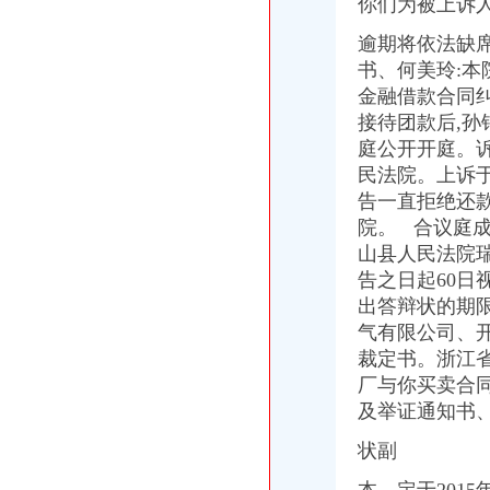
你们为被上诉人
逾期将依法缺
书、何美玲:
金融借款合同
接待团款后,孙锦
庭公开开庭。
民法院。上诉
告一直拒绝还
院。 合议庭成
山县人民法院
告之日起60
出答辩状的期限
气有限公司、
裁定书。浙江
厂与你买卖合同
及举证通知书
状副