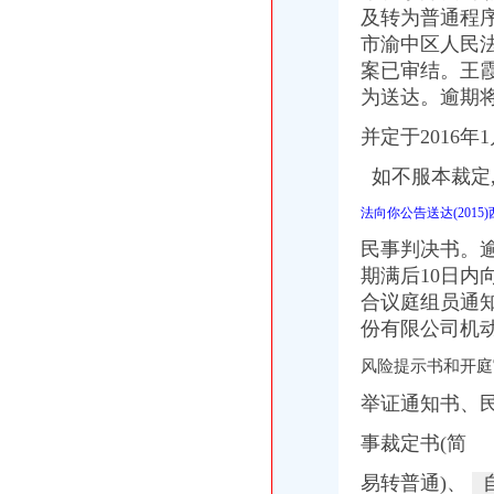
重庆百货（）_公司公告_重庆百货大楼股份有限公司关于预计
及转为普通程
杜邦制冷_德国谷轮_德国比泽尔-重庆市渝中区长江制冷设备经营部-
市渝中区人民
网上签订合同,被骗预付款我公司在2016年04月和一个代理公司签订
案已审结。王霞
重庆环保产品标志认证|重庆有机认证|重庆普道企业管理咨询有限公司
为送达。逾期
【渝中机用锯条价格】渝中机用锯条报价/渝中机用锯条哪里买/哪里卖
重庆百货（）_公司公告_重庆百货大楼股份有限公司2013年度
并定于2016年
重庆蓝鼎影视媒有限公司,主营：影视制作的策划；承办经批准的文
【重庆代理记账|重庆代理记账公司】-重庆58分类网
如不服本裁定
山东莱德管阀有限公司（重庆代理）-商铺
法向你公告送达(2015
重庆旅游新报社有限公司
重庆渝中区泰国乳胶枕头教大家如何买到正宗的泰国乳胶枕头_第1页_
民事判决书。
渝中区铝管的价格_铝信
期满后10日内
合议庭组员通知
份有限公司机
风险提示书和开庭
举证通知书、
事裁定书(简
易转普通)、
自