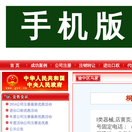
手 机 版
首 页
成功案例
公司注册
注销转让
进出口权
代
渝中区马家
堡
2014公司注册最新优惠活动
进出口权优惠活动
年度公司注册最新优惠活动
Ⅰ类器械,
店黄页
年度活动公司注册送优惠
重庆海谛升进出口贸易有限公司 渝北100万 （进出口权）
号固定电话：
公示公告
重庆逸道医疗器械有限公司