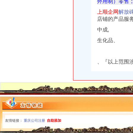
外用制）零售；
说课唐令春重庆渝中区马家堡小学《可能》-原创-搜狐
上顺企网
解放
重庆市渝中区马家堡小学评论怎么样-我要搜学网
【重庆市渝中区大坪制面厂马家堡饮食店】重庆市渝中区大坪制面厂
店铺的产品服
重庆市渝中区马家堡付食经营部长征付食门市_【信用信息_诉讼信息_
中成,
重庆市渝中区人民
渝中区马家堡小学2017招生范围,马家堡小学6月24日报名-小学教育-
生化品、
电子察上岗一个月渝中区马家堡路段变通畅重庆新闻联播—
重庆市渝中区人民
渝中区社区服务网-马家堡社区
、『以上范围涉
渝中区马家堡小学2015招生简章及划片-重庆本地宝
渝中区马家堡小学_渝中区马家堡小学爱问问同学录频道
【重庆市—渝中区】马家堡发廊偶遇品美少女（申请毕业-曲罢论坛
重庆市渝中区马家堡小学2017年新生招生通告！_重庆幼升小_家长帮
重庆市渝中区-文章详细页
【招商银行渝中区马家堡自助银行】招商银行渝中区马家堡自助银行
重庆市渝中区马家堡小学评论怎么样-我要搜学网
“电子眼交巡”在渝中区马家堡上岗一个月_第1页-七一网
重庆市渝中区马家堡小学校歌—在线播放—优酷网,高清在线观看
重庆市渝中区马家堡小学评分-我要搜学网
友情链接：
重庆公司注册
自助添加
2017年重庆二级建造师考试地点重庆市渝中区马家堡小学在哪？_二级
重庆市渝中区马家堡小学附近住宿