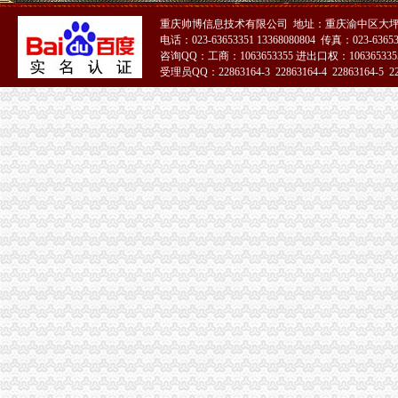
重庆市渝中区马家堡安利专卖店地址重庆市马家堡哪有卖安利产【今日
重庆帅博信息技术有限公司 地址：重庆渝中区大坪
渝中区马家堡小学应急避难场所到马家堡怎么走？-住哪网
电话：023-63653351 13368080804 传真：023-6365
求助,在渝中区马家堡办过准生证MM帮忙说哈有些啥要求。-孕期闲聊
咨询QQ：工商：1063653355 进出口权：1063653355
重庆市渝中区马家堡副食经营部饮料批发部
受理员QQ：22863164-3 22863164-4 22863164-5 228
渝中区马家堡小学二年级三班二单元复习资料(一)_老师_新浪博客
51La
[转载]渝中区马家堡小学二年级三班二单元复习资料(三)_萱萱_新浪
重庆市渝中区马家堡付食经营部长征付食门市_【信用信息_诉讼信息_
重庆市渝中区马家堡小学二年级3班歌咏比赛-原创-高清-爱奇艺
修改重庆市渝中区马家堡小学资料-我要搜学网
渝中区马家堡小学好不好呀？求指教-早教幼儿园小学-重庆购物狂
说课唐令春重庆渝中区马家堡小学《可能》-原创-搜狐
重庆市渝中区马家堡小学-城市吧街景地图
【重庆市渝中区马家堡-公交车站商铺出租渝中大坪商铺出租】第一时
重庆市渝中区马家堡小学附近7天_重庆市渝中区马家堡小学附近7天连
【重庆市渝中区大坪制面厂马家堡饮食店】重庆市渝中区大坪制面厂
重庆市渝中区马家堡小学介绍_简介-马家堡小学
市渝中区马家堡小学股票开户,重庆市渝中区马家堡小学股票开户,
重庆市渝中区马家堡小学校怎么样_百度知道
渝中区中华路小学、马家堡小学新学期响“创模”第一_环保先锋_
桐君阁大房重庆市渝中区马家堡八十八店
重庆市渝中区马家堡小学校择校费|重庆市渝中区马家堡小学校住宿费,