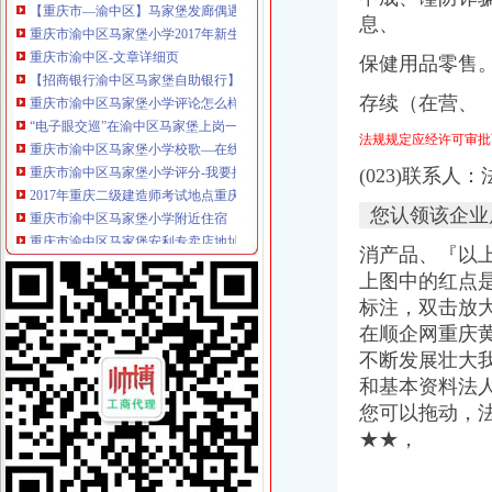
重庆市渝中区马家堡小学2017年新生招生通告！_重庆幼升小_家长帮
息、
重庆市渝中区-文章详细页
【招商银行渝中区马家堡自助银行】招商银行渝中区马家堡自助银行
保健用品零售
重庆市渝中区马家堡小学评论怎么样-我要搜学网
存续（在营、
“电子眼交巡”在渝中区马家堡上岗一个月_第1页-七一网
重庆市渝中区马家堡小学校歌—在线播放—优酷网,高清在线观看
法规规定应经许可审批
重庆市渝中区马家堡小学评分-我要搜学网
(023)联系
2017年重庆二级建造师考试地点重庆市渝中区马家堡小学在哪？_二级
重庆市渝中区马家堡小学附近住宿
您认领该企业
重庆市渝中区马家堡安利专卖店地址重庆市马家堡哪有卖安利产【今日
渝中区马家堡小学应急避难场所到马家堡怎么走？-住哪网
消产品、『以
求助,在渝中区马家堡办过准生证MM帮忙说哈有些啥要求。-孕期闲聊
上图中的红点
重庆市渝中区马家堡副食经营部饮料批发部
标注，双击放
渝中区马家堡小学二年级三班二单元复习资料(一)_老师_新浪博客
在顺企网重庆
[转载]渝中区马家堡小学二年级三班二单元复习资料(三)_萱萱_新浪
不断发展壮大
重庆市渝中区马家堡付食经营部长征付食门市_【信用信息_诉讼信息_
重庆市渝中区马家堡小学二年级3班歌咏比赛-原创-高清-爱奇艺
和基本资料法人
修改重庆市渝中区马家堡小学资料-我要搜学网
您可以拖动，
渝中区马家堡小学好不好呀？求指教-早教幼儿园小学-重庆购物狂
★★，
说课唐令春重庆渝中区马家堡小学《可能》-原创-搜狐
重庆市渝中区马家堡小学-城市吧街景地图