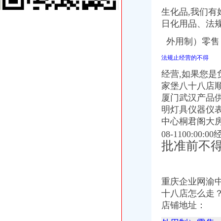
【重庆市渝中区马家堡-公交车站商铺出租渝中大坪商铺出租】第一时
生化品,我们有
重庆市渝中区马家堡小学附近7天_重庆市渝中区马家堡小学附近7天连
日化用品、法
【重庆市渝中区大坪制面厂马家堡饮食店】重庆市渝中区大坪制面厂
重庆市渝中区马家堡小学介绍_简介-马家堡小学
外用制）零售
市渝中区马家堡小学股票开户,重庆市渝中区马家堡小学股票开户,
重庆市渝中区马家堡小学校怎么样_百度知道
法规止经营的不得
渝中区中华路小学、马家堡小学新学期响“创模”第一_环保先锋_
经营,
如果您是
桐君阁大房重庆市渝中区马家堡八十八店
家堡八十八店
重庆市渝中区马家堡小学校择校费|重庆市渝中区马家堡小学校住宿费,
重庆中房家苑房产经纪有限公司渝中区马家堡经营部_【信用信息_诉讼
厦门武汉产品
说课唐令春重庆渝中区马家堡小学《可能》—在线播放—优酷
明灯具仪器仪
说课唐令春重庆渝中区马家堡小学《可能》—在线播放—优酷
中心桐君阁大房
说课唐令春重庆渝中区马家堡小学《可能》_土豆
08-1100:00:
说课唐令春重庆渝中区马家堡小学《可能》_土豆
批准前不
重庆市渝中区马家堡粮店_重庆市_渝中区_企业在线
重庆市渝中区马家堡粮店_重庆市_渝中区_企业在线
渝中区马家堡
“电子眼交巡”在渝中区马家堡上岗一个月_第1页-七一网
重庆企业网渝
渝中区马家堡小学2017招生范围,马家堡小学6月24日报名-小学教育-
十八店怎么走
重庆市渝中区马家堡粮店_重庆市_渝中区_企业在线
店铺地址：
【重庆市—渝中区】马家堡发廊偶遇品美少女（申请毕业-曲罢论坛
【招商银行渝中区马家堡自助银行】招商银行渝中区马家堡自助银行