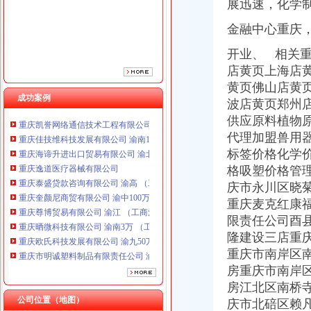
展迅速，化学制
重庆泰盛贷款咨询有限公司 渝高 （工商注册）
重庆奎颜尼商贸有限公司 渝中100万 （工商注册）
金融中心重庆
重庆尊博贸易有限公司 渝江 （工商注册）
开业、
相关重
重庆晒微科技有限公司 渝南3万 （工商注册）
重庆欧氏科技发展有限公司 渝九50万 （进出口权）
店黄页上海店
重庆市明诚塑料制品有限责任公司 渝高100万 （进出口权）
黄页佛山店黄
重庆金品科技有限公司 渝南100万 （进出口权）
成功案例
波店黄页郑州
重庆凯誉网络通信技术工程有限公司 渝中300万 （工商变更）
供应原料植物
重庆佳技维科技发展有限公司 渝南100万 （进出口权）
代理加盟兽用
重庆海谛升进出口贸易有限公司 渝北100万 （进出口权）
标签价格化学
重庆逸道医疗器械有限公司
格吸塑价格管
重庆泰盛贷款咨询有限公司 渝高 （工商注册）
重庆奎颜尼商贸有限公司 渝中100万 （工商注册）
庆市永川区晓
重庆尊博贸易有限公司 渝江 （工商注册）
重庆麦克红康
重庆晒微科技有限公司 渝南3万 （工商注册）
限责任公司酉
重庆欧氏科技发展有限公司 渝九50万 （进出口权）
隆建设三店重
重庆市明诚塑料制品有限责任公司 渝高100万 （进出口权）
重庆市南岸区
重庆金品科技有限公司 渝南100万 （进出口权）
房重庆市南岸
重庆凯誉网络通信技术工程有限公司 渝中300万 （工商变更）
房江北区南桥
重庆佳技维科技发展有限公司 渝南100万 （进出口权）
公司位置（地图）
庆市北碚区赖