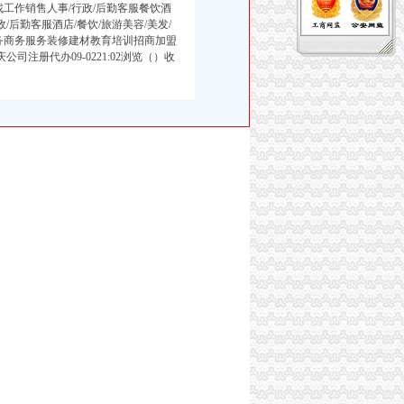
工作销售人事/行政/后勤客服餐饮酒
后勤客服酒店/餐饮/旅游美容/美发/
务商务服务装修建材教育培训招商加盟
注册代办09-0221:02浏览（）收