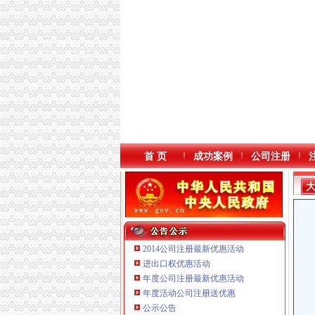
首 页
成功案例
公司注册
2014公司注册最新优惠活动
进出口权优惠活动
年度公司注册最新优惠活动
年度活动公司注册送优惠
重庆海谛升进出口贸易有限公司 渝北100万 （
公示公告