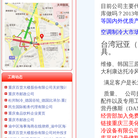
目前公司主要代
库做吗？201
等国内外优质
渝中区代办进出口公司
空调制冷大市
渝中区增高鞋加盟渝中区增高鞋加盟店渝中区加盟增高鞋店-渝中区
台湾冠亚（
重庆蓝鼎影视媒有限公司,主营：影视制作的策划；承办经批准的文
渝中区大坪正街四室两厅豪华大套房_重庆渝中区大坪短租房_游天下
具。
民生国际船务代理有限公司
鹿泉公司注册服务批发|价格|厂家_顺企网
维修、
韩国三原
重庆枫诚信息技术有限公司招聘_重庆枫诚信息技术有限公司新招聘_
大利康达托冷
大信国际物流（上海）有限公司重庆分公司-大信国际物流（上海）有
工商动态
满足客户是长
重庆百货大楼股份有限公司关於预计2015年日常关联交易公告
重庆市邮政公司
质量、 公司
杜邦制冷_德国谷轮_德国比泽尔-重庆市渝中区长江制冷设备经营部-
配件以及专用工
民生国际船务代理有限公司
营丹佛斯（DA
重庆食品饮料企业黄页
重庆市邮政公司
经营部加入免
渝中区海事海商在线律师_渝中区海事海商律师在线免费咨询_华律网
链接重庆三美
重庆百货大楼股份有限公司对外投资公告
冷设备有限公
[关联交易]重庆百货：2013年度日常关联交易预计公告-[中财网]