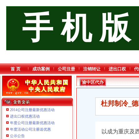
手 机 版
首 页
成功案例
公司注册
注销转让
进出口权
代
渝中区代办
进出口公司
杜邦制冷_
2014公司注册最新优惠活动
进出口权优惠活动
年度公司注册最新优惠活动
年度活动公司注册送优惠
以成为重庆及
重庆海谛升进出口贸易有限公司 渝北100万 （进出口权）
公示公告