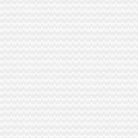
重庆食品饮料企业黄页
重庆市邮政公司
渝中区海事海商在线律师_渝中区海事海商律师在线免费咨询_华律网
重庆百货大楼股份有限公司对外投资公告
[关联交易]重庆百货：2013年度日常关联交易预计公告-[中财网]
渝中区大坪正街四室两厅豪华大套房_重庆渝中区大坪短租房_游天下
常熟渝中区快递员招聘_虞山人才网
重庆百货：2010年度第三次临时股东大会会议资料_证券之星
重庆枫诚信息技术有限公司招聘_重庆枫诚信息技术有限公司新招聘_
大信国际物流（上海）有限公司重庆分公司-大信国际物流（上海）有
渝中区增高鞋加盟渝中区增高鞋加盟店渝中区加盟增高鞋店-渝中区
鹿泉公司注册服务批发|价格|厂家_顺企网
重庆百货大楼股份有限公司关於预计2015年日常关联交易公告
重庆渝中区肖杰律师-中顾法律网
重庆太实业（集团）股份有限公司对外投资暨关联交易公告_财经_
[股东会]重庆百货：2010年度第三次临时股东大会会议资料-[中财网]
成都西南交大工程建设咨询监理有限责任公司重庆分公司-主页
【东莞货运代理|东莞货运代理公司】-广州58同城
2016年版重庆市渝中区招商引资项目策划咨询报告-中商产业研究院-中
美亚集团-美亚国际机票代理,国际机票预订,美亚价机票预订,国
招商银行--重庆百货（）2013年度日常关联交易预计公告