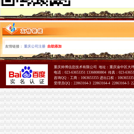
网上签订合同,被骗预付款我公司在2016年04月和一个代理公司签订
重庆环保产品标志认证|重庆有机认证|重庆普道企业管理咨询有限公司
【渝中机用锯条价格】渝中机用锯条报价/渝中机用锯条哪里买/哪里卖
重庆百货（）_公司公告_重庆百货大楼股份有限公司2013年度
重庆蓝鼎影视媒有限公司,主营：影视制作的策划；承办经批准的文
【重庆代理记账|重庆代理记账公司】-重庆58分类网
山东莱德管阀有限公司（重庆代理）-商铺
重庆旅游新报社有限公司
友情链接：
重庆公司注册
自助添加
重庆渝中区泰国乳胶枕头教大家如何买到正宗的泰国乳胶枕头_第1页_
渝中区铝管的价格_铝信
渝中区代办进出口公司
重庆帅博信息技术有限公司 地址：重庆渝中区大坪
渝中区增高鞋加盟渝中区增高鞋加盟店渝中区加盟增高鞋店-渝中区
电话：023-63653351 13368080804 传真：023-6365
重庆蓝鼎影视媒有限公司,主营：影视制作的策划；承办经批准的文
咨询QQ：工商：1063653355 进出口权：1063653355
渝中区大坪正街四室两厅豪华大套房_重庆渝中区大坪短租房_游天下
受理员QQ：22863164-3 22863164-4 22863164-5 228
民生国际船务代理有限公司
51La
鹿泉公司注册服务批发|价格|厂家_顺企网
重庆枫诚信息技术有限公司招聘_重庆枫诚信息技术有限公司新招聘_
大信国际物流（上海）有限公司重庆分公司-大信国际物流（上海）有
重庆百货大楼股份有限公司关於预计2015年日常关联交易公告
重庆市邮政公司
杜邦制冷_德国谷轮_德国比泽尔-重庆市渝中区长江制冷设备经营部-
民生国际船务代理有限公司