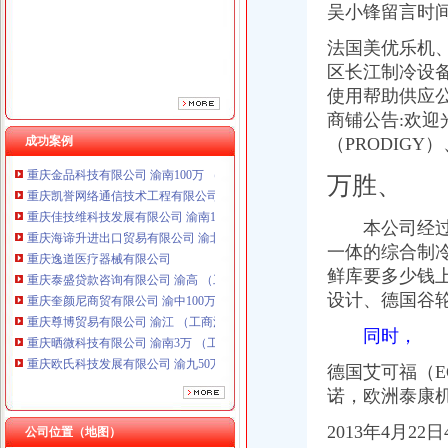
吴小锋留言时
重庆逸道医疗器械有限公司
重庆泰盛贷款咨询有限公司 渝高 （工商注册）
法国美优乐机、
重庆奎颜尼商贸有限公司 渝中100万 （工商注册）
区长江制冷设备
重庆尊博贸易有限公司 渝江 （工商注册）
使用帮助供应
重庆晒微科技有限公司 渝南3万 （工商注册）
重庆欧氏科技发展有限公司 渝九50万 （进出口权）
商铺公告:欢迎
重庆市明诚塑料制品有限责任公司 渝高100万 （进出口权）
成功案例
（PRODIGY
重庆金品科技有限公司 渝南100万 （进出口权）
重庆凯誉网络通信技术工程有限公司 渝中300万 （工商变更）
万胜、
重庆佳技维科技发展有限公司 渝南100万 （进出口权）
重庆海谛升进出口贸易有限公司 渝北100万 （进出口权）
本公司经过十
重庆逸道医疗器械有限公司
一体的综合制冷
重庆泰盛贷款咨询有限公司 渝高 （工商注册）
鲜库要多少钱上
重庆奎颜尼商贸有限公司 渝中100万 （工商注册）
设计、德国谷轮机
重庆尊博贸易有限公司 渝江 （工商注册）
重庆晒微科技有限公司 渝南3万 （工商注册）
同时，
重庆欧氏科技发展有限公司 渝九50万 （进出口权）
重庆市明诚塑料制品有限责任公司 渝高100万 （进出口权）
德国艾可福（E
重庆金品科技有限公司 渝南100万 （进出口权）
诺，欧洲泰康
重庆凯誉网络通信技术工程有限公司 渝中300万 （工商变更）
2013年4月2
重庆佳技维科技发展有限公司 渝南100万 （进出口权）
公司位置（地图）