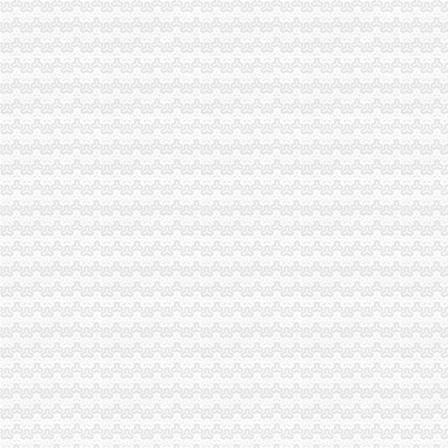
包头到渝中区物流货运北京到渝中区物流搬家-产品展示-
【重庆商社力】现代,郑州日产经销商_销售电话：
人民法院公告_搜狐其它_搜狐网
重庆百货（）_公司公告_重庆百货大楼股份有限公司关于预计
杜邦制冷_德国谷轮_德国比泽尔-重庆市渝中区长江制冷设备经营部-
网上签订合同,被骗预付款我公司在2016年04月和一个代理公司签订
重庆环保产品标志认证|重庆有机认证|重庆普道企业管理咨询有限公司
【渝中机用锯条价格】渝中机用锯条报价/渝中机用锯条哪里买/哪里卖
重庆百货（）_公司公告_重庆百货大楼股份有限公司2013年度
重庆蓝鼎影视媒有限公司,主营：影视制作的策划；承办经批准的文
【重庆代理记账|重庆代理记账公司】-重庆58分类网
山东莱德管阀有限公司（重庆代理）-商铺
重庆旅游新报社有限公司
重庆渝中区泰国乳胶枕头教大家如何买到正宗的泰国乳胶枕头_第1页_
渝中区铝管的价格_铝信