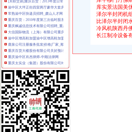
库平移门丹佛
渝中区大坪正街四室两厅豪华大套房_重庆渝中区大坪短租房_游天下
库实景法国美
常熟渝中区快递员招聘_虞山人才网
泽尔半封闭机
重庆百货：2010年度第三次临时股东大会会议资料_证券之星
比泽尔半封闭
重庆枫诚信息技术有限公司招聘_重庆枫诚信息技术有限公司新招聘_
大信国际物流（上海）有限公司重庆分公司-大信国际物流（上海）有
冷风机陕西丹
渝中区增高鞋加盟渝中区增高鞋加盟店渝中区加盟增高鞋店-渝中区
长江制冷设备
鹿泉公司注册服务批发|价格|厂家_顺企网
重庆百货大楼股份有限公司关於预计2015年日常关联交易公告
重庆渝中区肖杰律师-中顾法律网
重庆太实业（集团）股份有限公司对外投资暨关联交易公告_财经_
[股东会]重庆百货：2010年度第三次临时股东大会会议资料-[中财网]
成都西南交大工程建设咨询监理有限责任公司重庆分公司-主页
【东莞货运代理|东莞货运代理公司】-广州58同城
2016年版重庆市渝中区招商引资项目策划咨询报告-中商产业研究院-中
美亚集团-美亚国际机票代理,国际机票预订,美亚价机票预订,国
招商银行--重庆百货（）2013年度日常关联交易预计公告
包头到渝中区物流货运北京到渝中区物流搬家-产品展示-
【重庆商社力】现代,郑州日产经销商_销售电话：
人民法院公告_搜狐其它_搜狐网
重庆百货（）_公司公告_重庆百货大楼股份有限公司关于预计
杜邦制冷_德国谷轮_德国比泽尔-重庆市渝中区长江制冷设备经营部-