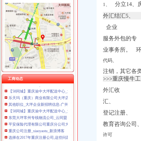
分立14、
1、
外汇结汇5、
大坪代办进出口公司
企业
其他职位_大坪企业新招聘信息-广州58同城
法国台灯/落地灯进口代理报关公司-报关服务-久久信息网
服务外包的专
帅博工商*办重庆公司注册-帅博工商咨询服务部
业事务所。 
重庆验资开户：代办公司代办区县主城房地产开发资质,入渝备案,执
平安保险代理有限公司重庆分公司大坪营业部
代码、
黄埔区代办工商注册黄埔区申请一般纳税人图片大全,广州大坪企业
注销，
其它各
【代办资质专业的团队】-渝中大坪易登网
重庆公司注册_xiaoyaotu_新浪博客
>>>重庆慢牛
工商动态
【58同城】重庆渝中大坪配送中心_大坪生活配送服务公司
外汇收
乐天玛（重庆）商业有限公司大坪店联系方式_信用报告_工商信息-
其他职位_大坪企业新招聘信息-广州58同城
汇、
【58同城】重庆渝中大坪配送中心_大坪生活配送服务公司
东莞大坪常州专线物流公司_云同盟
登记注册、
平安保险代理有限公司重庆分公司大坪营业部
教育咨询公司
重庆公司注册_xiaoyaotu_新浪博客
选择在2017年重庆注册公司,这些问题得知道_搜狐社会_搜狐网
许可
【58同城】重庆渝中大坪快递公司电话_快递价格_快专递