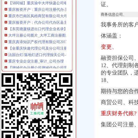
重庆验资开户：重庆公司注册代办-重庆爱问分类
证、
重庆市巴南区凤梧商贸有限公司大坪农贸市场分公司
商务信息公司、
重庆验资开户：代办公司代办区县主城房地产开发资质,入渝备案,执
【东莞塘厦镇进出口代理企业名录】_顺企网
我事务所的客
大坪注册公司图片_大坪工商注册图片-泉州易登网
重庆真谛知识产权代理有限公司2017招聘_重庆校园招聘
体涵盖：
【全重庆快速代理公司及分公司注册、变更、注销】-南岸南岸周边易
变更、
法国台灯/落地灯进口代理报关公司-报关服务-久久信息网
重庆专业企业注册_审计_公司办理（价优惠中）-产品网
融资担保公司
【增城代办注册公司增城代办公司营业执照】价格,厂家,图片,公司
12、代理刻
乐天玛（重庆）商业有限公司大坪店联系方式_信用报告_工商信息-
的专业团队，
帅博工商*办重庆公司注册-帅博工商咨询服务部
18、
重庆渝中大坪一站式加急办理工商注册、变更注销、代理_志趣网
【重庆渝中区大坪】企业|厂家|黄页|名录_第3页_顺企网
期待与您的合
如何找一家放心的公司注册商标注册代理公司_志趣网
黄埔区代办工商注册黄埔区申请一般纳税人图片大全,广州大坪企业
商贸公司、科
美国纸尿裤进口代理报关公司
重庆主城超高效率工商代办代理记账验资-产品网
重庆财务代账?
【代办资质专业的团队】-渝中大坪易登网
集团公司注册
信誉好的越南进口零食品厂家越南进口代理-供应信息-环球经贸网
新华锦北方大纯进出口代理无自营