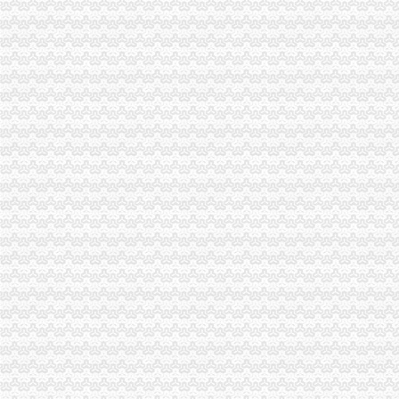
注册代办广州黄埔公司代办广州黄埔公司企业营业执照-广州58同城