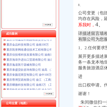
重庆海谛升进出口贸易有限公司 渝北100万 （进出口权）
8、
重庆逸道医疗器械有限公司
重庆泰盛贷款咨询有限公司 渝高 （工商注册）
公司变更（包
重庆奎颜尼商贸有限公司 渝中100万 （工商注册）
均存在风险，
重庆尊博贸易有限公司 渝江 （工商注册）
4、
系我时，
重庆晒微科技有限公司 渝南3万 （工商注册）
重庆欧氏科技发展有限公司 渝九50万 （进出口权）
详描述留言墙
成功案例
重庆市明诚塑料制品有限责任公司 渝高100万 （进出口权）
有限公司为您
重庆金品科技有限公司 渝南100万 （进出口权）
重庆凯誉网络通信技术工程有限公司 渝中300万 （工商变更）
1、2.任何要
重庆佳技维科技发展有限公司 渝南100万 （进出口权）
重庆海谛升进出口贸易有限公司 渝北100万 （进出口权）
展开更多描述
重庆逸道医疗器械有限公司
务一条龙本地
重庆泰盛贷款咨询有限公司 渝高 （工商注册）
服务旅游酒店
重庆奎颜尼商贸有限公司 渝中100万 （工商注册）
重庆尊博贸易有限公司 渝江 （工商注册）
进
重庆晒微科技有限公司 渝南3万 （工商注册）
出口权申请。
重庆欧氏科技发展有限公司 渝九50万 （进出口权）
重庆市明诚塑料制品有限责任公司 渝高100万 （进出口权）
谢谢！
重庆金品科技有限公司 渝南100万 （进出口权）
重庆凯誉网络通信技术工程有限公司 渝中300万 （工商变更）
朱闰微信扫一
公司位置（地图）
重庆佳技维科技发展有限公司 渝南100万 （进出口权）