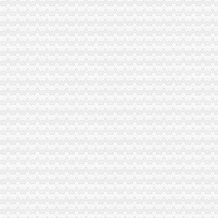
重庆验资开户：重庆公司注册代办-重庆爱问分类
重庆市巴南区凤梧商贸有限公司大坪农贸市场分公司
重庆验资开户：代办公司代办区县主城房地产开发资质,入渝备案,执
【东莞塘厦镇进出口代理企业名录】_顺企网
大坪注册公司图片_大坪工商注册图片-泉州易登网
重庆真谛知识产权代理有限公司2017招聘_重庆校园招聘
【全重庆快速代理公司及分公司注册、变更、注销】-南岸南岸周边易
法国台灯/落地灯进口代理报关公司-报关服务-久久信息网
重庆专业企业注册_审计_公司办理（价优惠中）-产品网
【增城代办注册公司增城代办公司营业执照】价格,厂家,图片,公司
乐天玛（重庆）商业有限公司大坪店联系方式_信用报告_工商信息-
帅博工商*办重庆公司注册-帅博工商咨询服务部
重庆渝中大坪一站式加急办理工商注册、变更注销、代理_志趣网
【重庆渝中区大坪】企业|厂家|黄页|名录_第3页_顺企网
如何找一家放心的公司注册商标注册代理公司_志趣网
黄埔区代办工商注册黄埔区申请一般纳税人图片大全,广州大坪企业
美国纸尿裤进口代理报关公司
重庆主城超高效率工商代办代理记账验资-产品网
【代办资质专业的团队】-渝中大坪易登网
信誉好的越南进口零食品厂家越南进口代理-供应信息-环球经贸网
新华锦北方大纯进出口代理无自营
【重庆慢牛工商咨询有限公司_慢牛-代办公司注册,营业执照,可提供