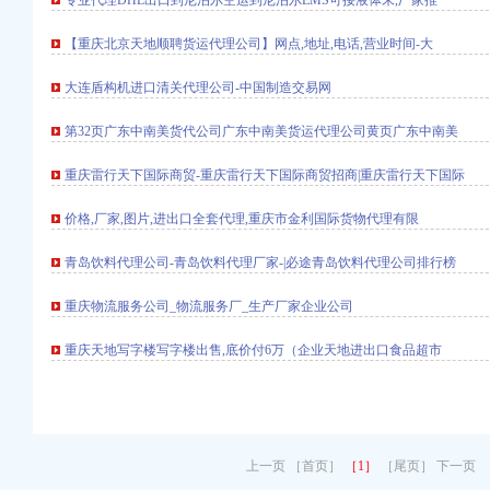
专业代理DHL出口到尼泊尔空运到尼泊尔EMS可接液体末,厂家推
-中国招商引资信
【重庆北京天地顺聘货运代理公司】网点,地址,电话,营业时间-大
财经_新浪网
浪财经_新浪网
大连盾构机进口清关代理公司-中国制造交易网
第32页广东中南美货代公司广东中南美货运代理公司黄页广东中南美
电话,营业时间-大
箱包设计及销售；品
重庆雷行天下国际商贸-重庆雷行天下国际商贸招商|重庆雷行天下国际
网
价格,厂家,图片,进出口全套代理,重庆市金利国际货物代理有限
岛饮料代理公司排行榜
青岛饮料代理公司-青岛饮料代理厂家-|必途青岛饮料代理公司排行榜
【-成都进出口代理】
全球品牌网）
重庆物流服务公司_物流服务厂_生产厂家企业公司
公司
际货物代理有限
重庆天地写字楼写字楼出售,底价付6万（企业天地进出口食品超市
郑州报关代理供应商、
岸茶园新区财税服务
话_地址】-赶集网
庆港国际集装箱有限公司
上一页 ［首页］
［1］
［尾页］ 下一页
锅加盟费多少-中国连锁网