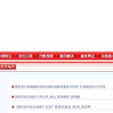
注销转让
进出口权
代帐报税
疑问解决
服务网点
在线核
重庆天地代
办进出口公
司
重庆进口美国咖啡清关运输到成都需要多长时间【-成都进出口代理】
深圳证券交易所上市公司_焦点_新浪财经_新浪网
【重庆渝中区化龙桥】企业|厂家|黄页|名录_第3页_顺企网
进出口权）