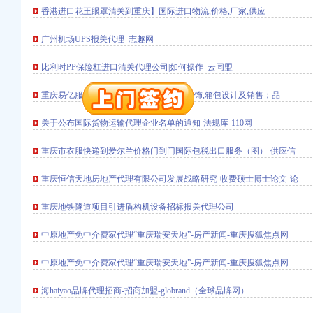
香港进口花王眼罩清关到重庆】国际进口物流,价格,厂家,供应
册）
广州机场UPS报关代理_志趣网
比利时PP保险杠进口清关代理公司|如何操作_云同盟
权）
重庆易亿服装贸易有限公司,主营：服装服饰,箱包设计及销售；品
（进出口权）
）
关于公布国际货物运输代理企业名单的通知-法规库-110网
 （工商变更）
出口权）
重庆市衣服快递到爱尔兰价格门到门国际包税出口服务（图）-供应信
进出口权）
重庆恒信天地房地产代理有限公司发展战略研究-收费硕士博士论文-论
册）
重庆地铁隧道项目引进盾构机设备招标报关代理公司
中原地产免中介费家代理“重庆瑞安天地”-房产新闻-重庆搜狐焦点网
权）
（进出口权）
中原地产免中介费家代理“重庆瑞安天地”-房产新闻-重庆搜狐焦点网
）
 （工商变更）
海haiyao品牌代理招商-招商加盟-globrand（全球品牌网）
出口权）