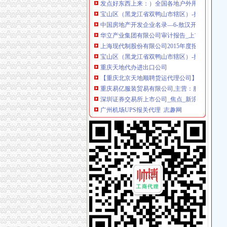
宝山区（黑龙江省双鸭山市辖区）-搜百科
中国房地产开发企业名录—6-敖汉开发区招商网
华立产业集团有限公司审计报告_上市公司_新浪
上海现代制股份有限公司2015年度报告摘要_新
宝山区（黑龙江省双鸭山市辖区）-搜百科
重庆天地代办进出口公司
【重庆北京天地顺聘货运代理公司】网点,地址,
重庆易亿服装贸易有限公司,主营：服装服饰,
深圳证券交易所上市公司_焦点_新浪财经_新浪
广州机场UPS报关代理_志趣网
青岛饮料代理公司-青岛饮料代理厂家-|必途青
重庆进口美国咖啡清关运输到成都需要多长时间
海haiyao品牌代理招商-招商加盟-globrand（
重庆物流服务公司_物流服务厂_生产厂家企业
价格,厂家,图片,进出口全套代理,重庆市金利国
郑州报关代理黄页、郑州报关代理公司名录、
朝天门代办进出口公司
重庆南岸茶园新区工商服务信息,提供新重庆南
【2014年重庆美购贸易有限公司新招聘信息_电
重庆港国际集装箱有限公司货运代理分公司|重
朝天门火锅加盟_朝天门火锅加盟店_朝天门火