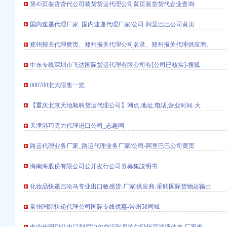
第45页装货货代公司装货货运代理公司黄页装货货代企业查询-
国内速递代理厂家_国内速递代理厂家/公司-阿里巴巴公司黄页
郑州报关代理黄页、郑州报关代理公司名录、郑州报关代理供应商、
-七一网
中东专线深圳市飞达国际货运代理有限公司有[公司已核实]-搜狐
24日报名-小学教育-
在线
000788北大限售一览
申请毕业-曲罢论坛
渝中区马家堡自助银行
【重庆北京天地顺聘货运代理公司】网点,地址,电话,营业时间-大
-搜狐
网
天津港巧克力代理进口公司_志趣网
庆市渝中区大坪制面厂
路运代理业务厂家_路运代理业务厂家/公司-阿里巴巴公司黄页
在线播放—优酷
【信用信息_诉讼信息_
海南海股份有限公司公开发行公司券募集説明书
油箱及油管路清洗-广州
化妆品快递巴哈马专业出口敏感货-厂家|供应商-采购国际货物运输出
货运代理业务找工作_
常州国际快递代理公司国际专线优惠-常州58同城
c
Travel）版-北大