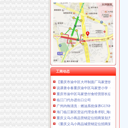
渝中区马家堡
“电子眼交巡”在渝中区马家堡上岗一个月_第1页
渝中区马家堡小学2017招生范围,马家堡小学6月
重庆市渝中区马家堡粮店_重庆市_渝中区_企业
【重庆市—渝中区】马家堡发廊偶遇品美少女（
【招商银行渝中区马家堡自助银行】招商银行
说课唐令春重庆渝中区马家堡小学《可能》-原创
重庆市渝中区马家堡小学评论怎么样-我要搜学
工商动态
【重庆市渝中区大坪制面厂马家堡饮食店】重
说课唐令春重庆渝中区马家堡小学《可能》—
重庆市渝中区马家堡付食经营部长征付食门市_
临江门代办进出口公司
广州内饰清洗：燃油系统保养GUNKM2616-
海门临江新区货运代理业务求职_海门临江新区
重庆义乌小商品营销定位招商策划方案.doc
《重庆义乌小商品城营销定位招商策划方案》.do
发点好东西上来：）全国各地户外用品店详解-旅游（