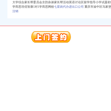
大学综合家长帮委员会京韵杂谈家长帮活动英语讨论区留学指导小学试题初
学而思培优智康1对1学而思网校
七星岗代办进出口公司
重庆市渝中区马家堡
注销
册）
权）
（进出口权）
）
 （工商变更）
出口权）
进出口权）
册）
权）
（进出口权）
）
 （工商变更）
出口权）