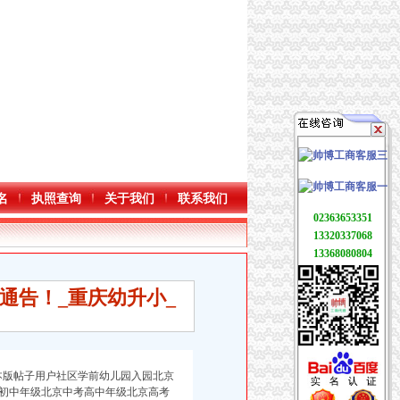
名
执照查询
关于我们
联系我们
02363653351
13320337068
13368080804
通告！_重庆幼升小_
期本版帖子用户社区学前幼儿园入园北京
初中年级北京中考高中年级北京高考