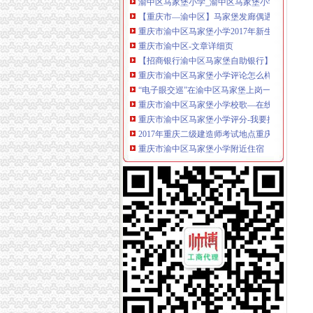
【重庆市—渝中区】马家堡发廊偶遇品美少女（
重庆市渝中区马家堡小学2017年新生招生通告
重庆市渝中区-文章详细页
【招商银行渝中区马家堡自助银行】招商银行
重庆市渝中区马家堡小学评论怎么样-我要搜学
“电子眼交巡”在渝中区马家堡上岗一个月_第1页
重庆市渝中区马家堡小学校歌—在线播放—优酷
重庆市渝中区马家堡小学评分-我要搜学网
2017年重庆二级建造师考试地点重庆市渝中区
重庆市渝中区马家堡小学附近住宿
重庆市渝中区马家堡安利专卖店地址重庆市马
渝中区马家堡小学应急避难场所到马家堡怎么走
求助,在渝中区马家堡办过准生证MM帮忙说哈
重庆市渝中区马家堡副食经营部饮料批发部
渝中区马家堡小学二年级三班二单元复习资料(一
[转载]渝中区马家堡小学二年级三班二单元复习资
重庆市渝中区马家堡付食经营部长征付食门市_
重庆市渝中区马家堡小学二年级3班歌咏比赛-原
修改重庆市渝中区马家堡小学资料-我要搜学网
渝中区马家堡小学好不好呀？求指教-早教幼儿
说课唐令春重庆渝中区马家堡小学《可能》-原创
重庆市渝中区马家堡小学-城市吧街景地图