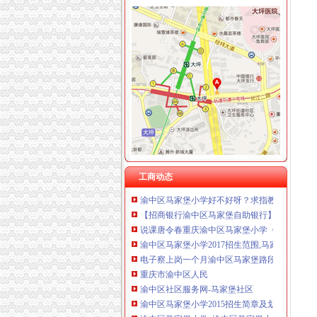
渝中区马家堡
“电子眼交巡”在渝中区马家堡上岗一个月_第1页
渝中区马家堡小学2017招生范围,马家堡小学6月
重庆市渝中区马家堡副食经营部饮料批发部
重庆市渝中区马家堡粮店_重庆市_渝中区_企业
渝中区马家堡小学_渝中区马家堡小学爱问问同
重庆市渝中区马家堡安利专卖店地址重庆市马
【重庆市—渝中区】马家堡发廊偶遇品美少女（
工商动态
渝中区马家堡小学好不好呀？求指教-早教幼儿
【招商银行渝中区马家堡自助银行】招商银行
说课唐令春重庆渝中区马家堡小学《可能》-原创
渝中区马家堡小学2017招生范围,马家堡小学6月
电子察上岗一个月渝中区马家堡路段变通畅重
重庆市渝中区人民
渝中区社区服务网-马家堡社区
渝中区马家堡小学2015招生简章及划片-重庆本
渝中区马家堡小学_渝中区马家堡小学爱问问同