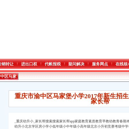
注销转让
进出口权
代帐报税
疑问解决
服务网点
在线核
渝中区马家
堡
重庆市渝中区马家堡小学2017年新生招生
家长帮
_重庆幼升小_家长帮搜索搜索家长帮app家庭教育素质教育早教幼教青春
进出口权）
幼升小北京学区房小学小低年级小中年级小高年级北京小升初竞赛考级中学