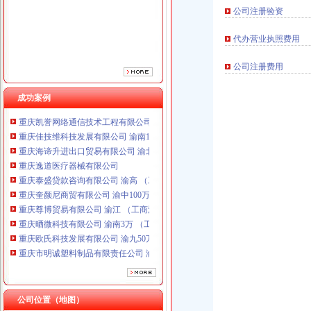
重庆泰盛贷款咨询有限公司 渝高 （工商注册）
公司注册验资
重庆奎颜尼商贸有限公司 渝中100万 （工商注册）
重庆尊博贸易有限公司 渝江 （工商注册）
代办营业执照费用
重庆晒微科技有限公司 渝南3万 （工商注册）
重庆欧氏科技发展有限公司 渝九50万 （进出口权）
公司注册费用
重庆市明诚塑料制品有限责任公司 渝高100万 （进出口权）
重庆金品科技有限公司 渝南100万 （进出口权）
成功案例
重庆凯誉网络通信技术工程有限公司 渝中300万 （工商变更）
重庆佳技维科技发展有限公司 渝南100万 （进出口权）
重庆海谛升进出口贸易有限公司 渝北100万 （进出口权）
重庆逸道医疗器械有限公司
重庆泰盛贷款咨询有限公司 渝高 （工商注册）
重庆奎颜尼商贸有限公司 渝中100万 （工商注册）
重庆尊博贸易有限公司 渝江 （工商注册）
重庆晒微科技有限公司 渝南3万 （工商注册）
重庆欧氏科技发展有限公司 渝九50万 （进出口权）
重庆市明诚塑料制品有限责任公司 渝高100万 （进出口权）
重庆金品科技有限公司 渝南100万 （进出口权）
重庆凯誉网络通信技术工程有限公司 渝中300万 （工商变更）
重庆佳技维科技发展有限公司 渝南100万 （进出口权）
公司位置（地图）