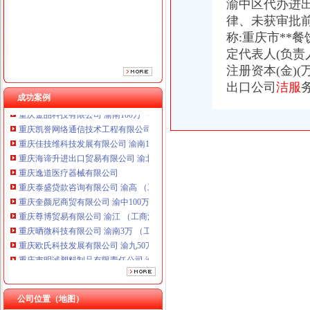
渝中区代办进
重庆逸道医疗器械有限公司
重庆泰盛贷款咨询有限公司 渝高 （工商注册）
律、未获审批
重庆奎颜尼商贸有限公司 渝中100万 （工商注册）
称:重庆市**餐
重庆尊博贸易有限公司 渝江 （工商注册）
定代表人(负责人
重庆晒微科技有限公司 渝南3万 （工商注册）
注册资本(金)
重庆欧氏科技发展有限公司 渝九50万 （进出口权）
出口公司
洁服
重庆市明诚塑料制品有限责任公司 渝高100万 （进出口权）
成功案例
重庆金品科技有限公司 渝南100万 （进出口权）
重庆凯誉网络通信技术工程有限公司 渝中300万 （工商变更）
重庆佳技维科技发展有限公司 渝南100万 （进出口权）
重庆海谛升进出口贸易有限公司 渝北100万 （进出口权）
重庆逸道医疗器械有限公司
重庆泰盛贷款咨询有限公司 渝高 （工商注册）
重庆奎颜尼商贸有限公司 渝中100万 （工商注册）
重庆尊博贸易有限公司 渝江 （工商注册）
重庆晒微科技有限公司 渝南3万 （工商注册）
重庆欧氏科技发展有限公司 渝九50万 （进出口权）
重庆市明诚塑料制品有限责任公司 渝高100万 （进出口权）
重庆金品科技有限公司 渝南100万 （进出口权）
重庆凯誉网络通信技术工程有限公司 渝中300万 （工商变更）
重庆佳技维科技发展有限公司 渝南100万 （进出口权）
公司位置（地图）