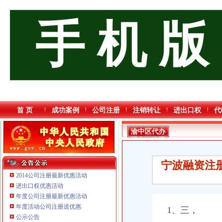
手 机 版
首 页
成功案例
公司注册
注销转让
进出口权
代
渝中区代办
进出口公司
流程
宁波融资注
2014公司注册最新优惠活动
进出口权优惠活动
年度公司注册最新优惠活动
年度活动公司注册送优惠
1、三，
重庆海谛升进出口贸易有限公司 渝北100万 （进出口权）
公示公告