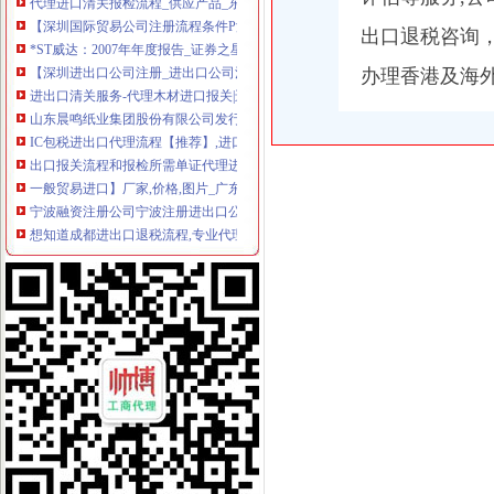
【深圳国际贸易公司注册流程条件P深圳进出口权代办】-南山前海易
*ST威达：2007年年度报告_证券之星
出口退税咨询
【深圳进出口公司注册_进出口公司注册流程_进出口公司注册代理】-
办理香港及海
进出口清关服务-代理木材进口报关|进口木材进口清关公司|进口木材流
山东晨鸣纸业集团股份有限公司发行可转换公司券上市公告书-券
IC包税进出口代理流程【推荐】,进口报关价格/批发报价/生产厂家/参
出口报关流程和报检所需单证代理进出口北京公司_搜狐其它_搜狐网
一般贸易进口】厂家,价格,图片_广东东莞巨昇进出口有限公司_必
宁波融资注册公司宁波注册进出口公司流程宁波代办注册-宁波58同城
想知道成都进出口退税流程,专业代理公司告诉您-商务-十堰网
红酒进口报关代理,进口红酒清关公司,进口红酒手续,红酒进口流
【天津进出口公司注册_进出口公司注册流程_进出口公司注册代理】-
英飞拓：非公开发行股票馈意见的回复（修订稿）_搜狐财经_搜狐网
【镇江进出口公司注册_进出口公司注册流程_进出口公司注册代理】-
进口代理流程-进出口代理|进出口报关|进口代理|出口代理|进口报关|北京
东非红檀木材进口报关代理东非红檀原木进口流程-东莞市鸿泽进出口
【临沂进出口公司注册_进出口公司注册流程_进出口公司注册代理】-
【淄博进出口公司注册_进出口公司注册流程_进出口公司注册代理】-
供应旧切割机进口手续-流程_深圳海桥进出口清关代理公司-企汇网
【重庆世科技有限公司新招聘信息】_聘网
在泉州注册进出口代理公司的流程-家居装修互动问答