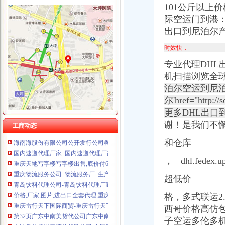
101公斤以上
际空运门到港
出口到尼泊尔
重庆天地代办进出口公司
【重庆北京天地顺聘货运代理公司】网点,地址,电话,营业时间-大
时效快，
重庆易亿服装贸易有限公司,主营：服装服饰,箱包设计及销售；品
专业代理DHL
000788北大限售一览
机扫描浏览全球
常州国际快递代理公司国际专线优惠-常州58同城
泊尔空运到尼泊
第45页装货货代公司装货货运代理公司黄页装货货代企业查询-
海haiyao品牌代理招商-招商加盟-globrand（全球品牌网）
尔'href="http
【重庆北京天地顺聘货运代理公司】网点,地址,电话,营业时间-大
更多DHL出
比利时PP保险杠进口清关代理公司|如何操作_云同盟
谢！是我们不
工商动态
海南海股份有限公司公开发行公司券募集説明书
国内速递代理厂家_国内速递代理厂家/公司-阿里巴巴公司黄页
和仓库
重庆天地写字楼写字楼出售,底价付6万（企业天地进出口食品超市
， dhl.fedex
重庆物流服务公司_物流服务厂_生产厂家企业公司
青岛饮料代理公司-青岛饮料代理厂家-|必途青岛饮料代理公司排行榜
超低价
价格,厂家,图片,进出口全套代理,重庆市金利国际货物代理有限
重庆雷行天下国际商贸-重庆雷行天下国际商贸招商|重庆雷行天下国际
格，多式联运2
第32页广东中南美货代公司广东中南美货运代理公司黄页广东中南美
西哥价格高仿
大连盾构机进口清关代理公司-中国制造交易网
子空运多伦多