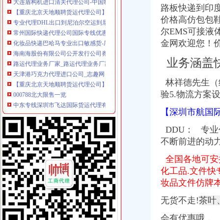
【重庆北京天地顺聘货运代理公司】网点,地址,电话,营业时间-大
路板快递到印
专业代理DHL出口到尼泊尔空运到尼泊尔EMS可接液体末,厂家推
价格高仿包包
常州国际快递代理公司国际专线优惠-常州58同城
尔EMS可接液
化妆品快递巴哈马专业出口敏感货-厂家|供应商-采购国际货物运输出
海南海股份有限公司公开发行公司券募集説明书
金网欢迎您！
路运代理业务厂家_路运代理业务厂家/公司-阿里巴巴公司黄页
业务涵盖
天津港巧克力代理进口公司_志趣网
【重庆北京天地顺聘货运代理公司】网点,地址,电话,营业时间-大
林祥德先生（经
000788北大限售一览
验5.物流方案
中东专线深圳市飞达国际货运代理有限公司有[公司已核实]-搜狐
郑州报关代理黄页、郑州报关代理公司名录、郑州报关代理供应商、
【深圳市航国际
国内速递代理厂家_国内速递代理厂家/公司-阿里巴巴公司黄页
第45页装货货代公司装货货运代理公司黄页装货货代企业查询-
DDU：
专业代
海haiyao品牌代理招商-招商加盟-globrand（全球品牌网）
不断前进的动
中原地产免中介费家代理“重庆瑞安天地”-房产新闻-重庆搜狐焦点网
中原地产免中介费家代理“重庆瑞安天地”-房产新闻-重庆搜狐焦点网
全国各地可安排
重庆地铁隧道项目引进盾构机设备招标报关代理公司
化工品.文件快
重庆恒信天地房地产代理有限公司发展战略研究-收费硕士博士论文-论
妆品文件仿牌
重庆市衣服快递到爱尔兰价格门到门国际包税出口服务（图）-供应信
关于公布国际货物运输代理企业名单的通知-法规库-110网
无货不走!
茶叶
重庆易亿服装贸易有限公司,主营：服装服饰,箱包设计及销售；品
会有优惠哦，
比利时PP保险杠进口清关代理公司|如何操作_云同盟