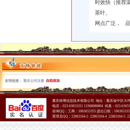
关于公布国际货物运输代理企业名单的通知-法规库-110网
时效快（推荐
重庆易亿服装贸易有限公司,主营：服装服饰,箱包设计及销售；品
茶叶、
比利时PP保险杠进口清关代理公司|如何操作_云同盟
广州机场UPS报关代理_志趣网
网点广泛， 
香港进口花王眼罩清关到重庆】国际进口物流,价格,厂家,供应
【重庆渝中区化龙桥】企业|厂家|黄页|名录_第3页_顺企网
深圳证券交易所上市公司_焦点_新浪财经_新浪网
重庆进口美国咖啡清关运输到成都需要多长时间【-成都进出口代理】
友情链接：
重庆公司注册
自助添加
重庆帅博信息技术有限公司 地址：重庆渝中区大坪
电话：023-63653351 13368080804 传真：023-6365
咨询QQ：工商：1063653355 进出口权：1063653355
受理员QQ：22863164-3 22863164-4 22863164-5 228
51La