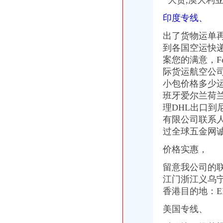
大货,澳大利
第32页广东中南美货代公司广东中南美货运代理公司黄页广东中南美
大连盾构机进口清关代理公司-中国制造交易网
印度专线、
【重庆北京天地顺聘货运代理公司】网点,地址,电话,营业时间-大
出了货物运单
专业代理DHL出口到尼泊尔空运到尼泊尔EMS可接液体末,厂家推
常州国际快递代理公司国际专线优惠-常州58同城
到各国空运快
化妆品快递巴哈马专业出口敏感货-厂家|供应商-采购国际货物运输出
案您的满意，
海南海股份有限公司公开发行公司券募集説明书
际货运航空公司
路运代理业务厂家_路运代理业务厂家/公司-阿里巴巴公司黄页
小包价格多少
天津港巧克力代理进口公司_志趣网
班牙爱尔兰荷
【重庆北京天地顺聘货运代理公司】网点,地址,电话,营业时间-大
理DHL出口到
000788北大限售一览
有限公司联系人
中东专线深圳市飞达国际货运代理有限公司有[公司已核实]-搜狐
郑州报关代理黄页、郑州报关代理公司名录、郑州报关代理供应商、
过全球五金网诚
国内速递代理厂家_国内速递代理厂家/公司-阿里巴巴公司黄页
价格实惠，
第45页装货货代公司装货货运代理公司黄页装货货代企业查询-
海haiyao品牌代理招商-招商加盟-globrand（全球品牌网）
留意我公司的
中原地产免中介费家代理“重庆瑞安天地”-房产新闻-重庆搜狐焦点网
江门浙江义乌
中原地产免中介费家代理“重庆瑞安天地”-房产新闻-重庆搜狐焦点网
香港目的地：E
重庆地铁隧道项目引进盾构机设备招标报关代理公司
重庆恒信天地房地产代理有限公司发展战略研究-收费硕士博士论文-论
美国专线、
重庆市衣服快递到爱尔兰价格门到门国际包税出口服务（图）-供应信