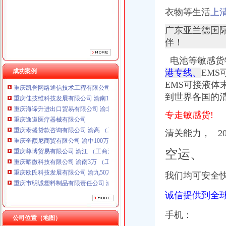
重庆泰盛贷款咨询有限公司 渝高 （工商注册）
衣物等生活
上
重庆奎颜尼商贸有限公司 渝中100万 （工商注册）
重庆尊博贸易有限公司 渝江 （工商注册）
广东亚兰德国
重庆晒微科技有限公司 渝南3万 （工商注册）
伴！
重庆欧氏科技发展有限公司 渝九50万 （进出口权）
重庆市明诚塑料制品有限责任公司 渝高100万 （进出口权）
电池等敏感货
重庆金品科技有限公司 渝南100万 （进出口权）
成功案例
港专线、
EM
重庆凯誉网络通信技术工程有限公司 渝中300万 （工商变更）
EMS可接液
重庆佳技维科技发展有限公司 渝南100万 （进出口权）
到世界各国的清
重庆海谛升进出口贸易有限公司 渝北100万 （进出口权）
重庆逸道医疗器械有限公司
专走敏感货!
重庆泰盛贷款咨询有限公司 渝高 （工商注册）
重庆奎颜尼商贸有限公司 渝中100万 （工商注册）
清关能力， 2
重庆尊博贸易有限公司 渝江 （工商注册）
重庆晒微科技有限公司 渝南3万 （工商注册）
空运、
重庆欧氏科技发展有限公司 渝九50万 （进出口权）
重庆市明诚塑料制品有限责任公司 渝高100万 （进出口权）
我们均可安全
重庆金品科技有限公司 渝南100万 （进出口权）
重庆凯誉网络通信技术工程有限公司 渝中300万 （工商变更）
诚信提供到全
重庆佳技维科技发展有限公司 渝南100万 （进出口权）
手机：
公司位置（地图）