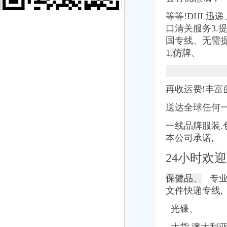
广州机场UPS报关代理_志趣网
等等!DHL迅
香港进口花王眼罩清关到重庆】国际进口物流,价格,厂家,供应
口清关服务3.提货
【重庆渝中区化龙桥】企业|厂家|黄页|名录_第3页_顺企网
国专线、无需
深圳证券交易所上市公司_焦点_新浪财经_新浪网
重庆进口美国咖啡清关运输到成都需要多长时间【-成都进出口代理】
1
.仿
牌、
重庆天地代办进出口公司
【重庆北京天地顺聘货运代理公司】网点,地址,电话,营业时间-大
重庆易亿服装贸易有限公司,主营：服装服饰,箱包设计及销售；品
再收运费!
丰富
000788北大限售一览
常州国际快递代理公司国际专线优惠-常州58同城
送达全球任何
第45页装货货代公司装货货运代理公司黄页装货货代企业查询-
一线品牌服装.包
海haiyao品牌代理招商-招商加盟-globrand（全球品牌网）
【重庆北京天地顺聘货运代理公司】网点,地址,电话,营业时间-大
本公司承诺,
比利时PP保险杠进口清关代理公司|如何操作_云同盟
24小时欢
海南海股份有限公司公开发行公司券募集説明书
国内速递代理厂家_国内速递代理厂家/公司-阿里巴巴公司黄页
保健品、
专业国
重庆天地写字楼写字楼出售,底价付6万（企业天地进出口食品超市
重庆物流服务公司_物流服务厂_生产厂家企业公司
文件快递专线,
青岛饮料代理公司-青岛饮料代理厂家-|必途青岛饮料代理公司排行榜
光碟、
价格,厂家,图片,进出口全套代理,重庆市金利国际货物代理有限
重庆雷行天下国际商贸-重庆雷行天下国际商贸招商|重庆雷行天下国际