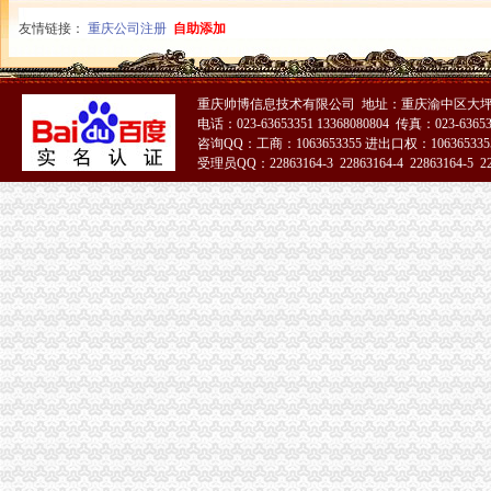
重庆市巴南区凤梧商贸有限公司大坪农贸市场分公司
友情链接：
重庆公司注册
自助添加
重庆验资开户：代办公司代办区县主城房地产开发资质,入渝备案,执
【东莞塘厦镇进出口代理企业名录】_顺企网
大坪注册公司图片_大坪工商注册图片-泉州易登网
重庆帅博信息技术有限公司 地址：重庆渝中区大坪
重庆真谛知识产权代理有限公司2017招聘_重庆校园招聘
电话：023-63653351 13368080804 传真：023-6365
【全重庆快速代理公司及分公司注册、变更、注销】-南岸南岸周边易
咨询QQ：工商：1063653355 进出口权：1063653355
法国台灯/落地灯进口代理报关公司-报关服务-久久信息网
受理员QQ：22863164-3 22863164-4 22863164-5 228
重庆专业企业注册_审计_公司办理（价优惠中）-产品网
51La
【增城代办注册公司增城代办公司营业执照】价格,厂家,图片,公司
乐天玛（重庆）商业有限公司大坪店联系方式_信用报告_工商信息-
帅博工商*办重庆公司注册-帅博工商咨询服务部
重庆渝中大坪一站式加急办理工商注册、变更注销、代理_志趣网
【重庆渝中区大坪】企业|厂家|黄页|名录_第3页_顺企网
如何找一家放心的公司注册商标注册代理公司_志趣网
黄埔区代办工商注册黄埔区申请一般纳税人图片大全,广州大坪企业
美国纸尿裤进口代理报关公司
重庆主城超高效率工商代办代理记账验资-产品网
【代办资质专业的团队】-渝中大坪易登网
信誉好的越南进口零食品厂家越南进口代理-供应信息-环球经贸网
新华锦北方大纯进出口代理无自营
【重庆慢牛工商咨询有限公司_慢牛-代办公司注册,营业执照,可提供