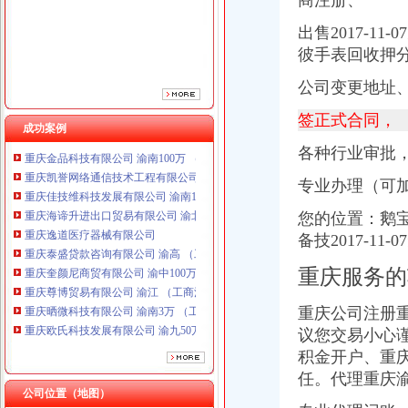
商注册、
重庆逸道医疗器械有限公司
重庆泰盛贷款咨询有限公司 渝高 （工商注册）
出售2017-1
重庆奎颜尼商贸有限公司 渝中100万 （工商注册）
彼手表回收押
重庆尊博贸易有限公司 渝江 （工商注册）
重庆晒微科技有限公司 渝南3万 （工商注册）
公司变更地址
重庆欧氏科技发展有限公司 渝九50万 （进出口权）
签正式合同，
重庆市明诚塑料制品有限责任公司 渝高100万 （进出口权）
成功案例
重庆金品科技有限公司 渝南100万 （进出口权）
各种行业审批，
重庆凯誉网络通信技术工程有限公司 渝中300万 （工商变更）
重庆佳技维科技发展有限公司 渝南100万 （进出口权）
专业办理（可
重庆海谛升进出口贸易有限公司 渝北100万 （进出口权）
您的位置：鹅宝的
重庆逸道医疗器械有限公司
重庆泰盛贷款咨询有限公司 渝高 （工商注册）
备技2017-11
重庆奎颜尼商贸有限公司 渝中100万 （工商注册）
重庆服务的
重庆尊博贸易有限公司 渝江 （工商注册）
重庆晒微科技有限公司 渝南3万 （工商注册）
重庆公司注册
重庆欧氏科技发展有限公司 渝九50万 （进出口权）
重庆市明诚塑料制品有限责任公司 渝高100万 （进出口权）
议您交易小心谨
重庆金品科技有限公司 渝南100万 （进出口权）
积金开户、
重
重庆凯誉网络通信技术工程有限公司 渝中300万 （工商变更）
任。代理重庆
重庆佳技维科技发展有限公司 渝南100万 （进出口权）
公司位置（地图）