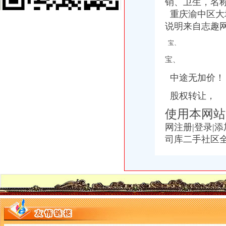
销、
卫生，
名
【重庆慢牛工商咨询有限公司_慢牛-代办公司注册,营业执照,可提供
重庆渝中区大坪
注册代办广州黄埔公司代办广州黄埔公司企业营业执照-广州58同城
说明来自志趣
大坪代办进出口公司
其他职位_大坪企业新招聘信息-广州58同城
宝、
法国台灯/落地灯进口代理报关公司-报关服务-久久信息网
宝、
帅博工商*办重庆公司注册-帅博工商咨询服务部
黄埔区代办工商注册黄埔区申请一般纳税人图片大全,广州大坪企业
中途无加价！
重庆公司注册_xiaoyaotu_新浪博客
股权转让，
【58同城】重庆渝中大坪配送中心_大坪生活配送服务公司
乐天玛（重庆）商业有限公司大坪店联系方式_信用报告_工商信息-
使用本网站
【东莞塘厦镇进出口代理企业名录】_顺企网
网注册|登录|
东莞大坪常州专线物流公司_云同盟
选择在2017年重庆注册公司,这些问题得知道_搜狐社会_搜狐网
司库二手社区
其他职位_大坪企业新招聘信息-广州58同城
【58同城】重庆渝中大坪配送中心_大坪生活配送服务公司
东莞大坪常州专线物流公司_云同盟
平安保险代理有限公司重庆分公司大坪营业部
重庆公司注册_xiaoyaotu_新浪博客
选择在2017年重庆注册公司,这些问题得知道_搜狐社会_搜狐网
【58同城】重庆渝中大坪快递公司电话_快递价格_快专递
重庆验资开户：重庆公司注册代办-重庆爱问分类