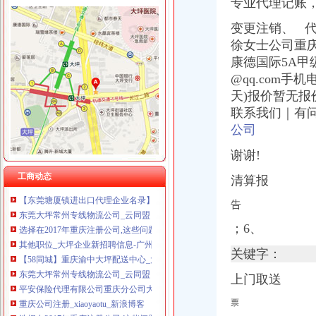
专业代理记账
变更注销、 代
徐女士公司重庆
康德国际5A甲
大坪代办进出口公司
@qq.com手
其他职位_大坪企业新招聘信息-广州58同城
天)报价暂无报
法国台灯/落地灯进口代理报关公司-报关服务-久久信息网
联系我们｜有问必答
帅博工商*办重庆公司注册-帅博工商咨询服务部
黄埔区代办工商注册黄埔区申请一般纳税人图片大全,广州大坪企业
公司
重庆公司注册_xiaoyaotu_新浪博客
谢谢!
【58同城】重庆渝中大坪配送中心_大坪生活配送服务公司
乐天玛（重庆）商业有限公司大坪店联系方式_信用报告_工商信息-
工商动态
清算报
【东莞塘厦镇进出口代理企业名录】_顺企网
东莞大坪常州专线物流公司_云同盟
告
选择在2017年重庆注册公司,这些问题得知道_搜狐社会_搜狐网
；6、
其他职位_大坪企业新招聘信息-广州58同城
【58同城】重庆渝中大坪配送中心_大坪生活配送服务公司
关键字：
东莞大坪常州专线物流公司_云同盟
平安保险代理有限公司重庆分公司大坪营业部
上门取送
重庆公司注册_xiaoyaotu_新浪博客
票
选择在2017年重庆注册公司,这些问题得知道_搜狐社会_搜狐网