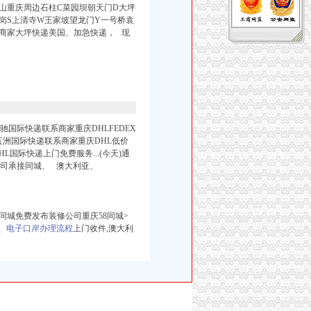
山重庆周边石柱C菜园坝朝天门D大坪
岗S上清寺W王家坡望龙门Y一号桥袁
商家大坪快递美国、加急快递， 现
驰国际快递联系商家重庆DHLFEDEX
宇五洲国际快递联系商家重庆DHL低价
国际快递上门免费服务...(今天)通
公司承接同城、
澳大利亚、
同城免费发布装修公司重庆58同城>
、
电子口岸办理流程
上门收件,澳大利