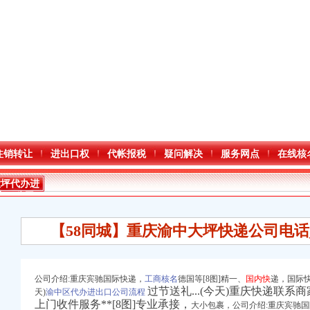
注销转让
进出口权
代帐报税
疑问解决
服务网点
在线核
大坪代办进
出口公司
【58同城】重庆渝中大坪快递公司电话
公司介绍:重庆宾驰国际快递，
工商核名
德国等[8图]精一、
国内快
递，国际
过节送礼...(今天)重庆快递联
天)
渝中区代办进出口公司流程
进出口权）
上门收件服务**[8图]专业承接，
大小包裹，公司介绍:重庆宾驰