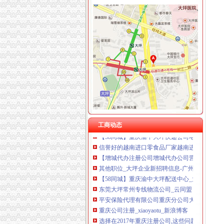
大坪代办进出口公司
其他职位_大坪企业新招聘信息-广州58同城
帅博工商*办重庆公司注册-帅博工商咨询服务部
黄埔区代办工商注册黄埔区申请一般纳税人图片
重庆公司注册_xiaoyaotu_新浪博客
【58同城】重庆渝中大坪配送中心_大坪生活配
乐天玛（重庆）商业有限公司大坪店联系方式_信
东莞大坪常州专线物流公司_云同盟
工商动态
【58同城】重庆渝中大坪快递公司电话_快递价
信誉好的越南进口零食品厂家越南进口代理-供
【增城代办注册公司增城代办公司营业执照】价格
其他职位_大坪企业新招聘信息-广州58同城
【58同城】重庆渝中大坪配送中心_大坪生活配
东莞大坪常州专线物流公司_云同盟
平安保险代理有限公司重庆分公司大坪营业部
重庆公司注册_xiaoyaotu_新浪博客
选择在2017年重庆注册公司,这些问题得知道_
【58同城】重庆渝中大坪快递公司电话_快递价