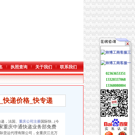
名
执照查询
关于我们
联系我们
02363653351
13320337068
13368080804
_快递价格_快专递
快递，法国、
重庆公司注册
国际快...(今
系商家重庆中通快递业务部免费
国际货运代理有限公司，全重庆江北万