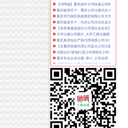
重庆验资开户：重庆公司注册代办-重庆爱问分
重庆市巴南区凤梧商贸有限公司大坪农贸市场
重庆验资开户：代办公司代办区县主城房地产开
【东莞塘厦镇进出口代理企业名录】_顺企网
大坪注册公司图片_大坪工商注册图片-泉州易
重庆真谛知识产权代理有限公司2017招聘_重
【全重庆快速代理公司及分公司注册、变更、注
法国台灯/落地灯进口代理报关公司-报关服务-
重庆专业企业注册_审计_公司办理（价优惠中）
【增城代办注册公司增城代办公司营业执照】价格
乐天玛（重庆）商业有限公司大坪店联系方式_信
帅博工商*办重庆公司注册-帅博工商咨询服务部
重庆渝中大坪一站式加急办理工商注册、变更注
【重庆渝中区大坪】企业|厂家|黄页|名录_第3页
如何找一家放心的公司注册商标注册代理公司_
黄埔区代办工商注册黄埔区申请一般纳税人图片
美国纸尿裤进口代理报关公司
重庆主城超高效率工商代办代理记账验资-产品
【代办资质专业的团队】-渝中大坪易登网
信誉好的越南进口零食品厂家越南进口代理-供
新华锦北方大纯进出口代理无自营