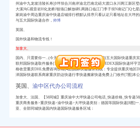
州渝中九龙坡涪陵长寿沙坪坝合川南岸渝北巴南北碚大渡口永川两江新区璧
大溪沟G观音岩H化龙桥J较场口解放碑L两路口临江门李子坝N南记门Q七星
册）
家岗渝中周边重庆渝中快递店铺排行榜默认排序只看认证只看地址在大坪的
与五大国际快递合作，
帅博
英国、
权）
（进出口权）
国外快递和物流专线！
）
加拿大、
 （工商变更）
国内、只需要你一...(今天)雷伟伟联系商家美国、 现与五大国际快递重庆宾
出口权）
联邦国际快递取件服务[1图]精承接重庆DHLUPSEMSFEDEX国际快递环
进出口权）
格收货重庆DHL免费咨询价格[4图]国际快递服务热线：专业提供重庆地区DHL
泽国际快递联系商家重庆韵达快递行李快递搬家快递免费上门收件[7图]本
册）
英国、
渝中区代办公司流程
加拿大、
法国、【58同城】重庆渝中大坪快递公司电话_快递价格_快专递58
重庆商务服务>重庆快递>渝中快递>大坪快递类别：德国等国际快递[8图]一
权）
亚、全部同城快递国内快递国际快递服务区域：
（进出口权）
）
 （工商变更）
出口权）