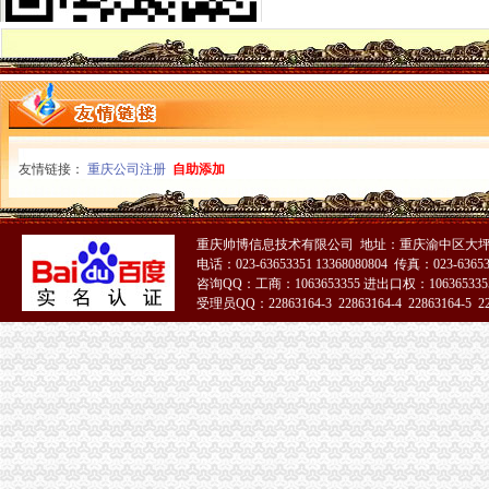
代办进出口权,代办进出口经营权_春天会计服务公司
烟台3C代办-进口报关-上海礼紫进出口有限公司
Y青海代办进出口贸易各州县公司验资注册青海资质-西宁58同城
德宏上源电力进出口有限责任公司出口退税咨询、代办出口退税项目公
底价办理嘉兴无地址进出口公司注册各类许可证代办-嘉兴58同城
宁波贸易公司注册,代办外贸公司申请进出口代理-宁波便民网
东莞寮步免费代办注销公司企业工商营业执照注册_东莞代理记帐_东
友情链接：
重庆公司注册
自助添加
公司维护_香港公司注册_杭州注册公司,杭州会计代理,代办进出口
鑫誉创业帮代办公司注册代办进出口退税认定-福州58同城
东莞市众达辉进出口有限公司-代理进口,代理商检,二手机械进口,
重庆帅博信息技术有限公司 地址：重庆渝中区大坪
【进出口代理_代办产地证_海运订舱_中港运输】-深圳市中惠进出口有
电话：023-63653351 13368080804 传真：023-6365
代办进出口公司
咨询QQ：工商：1063653355 进出口权：1063653355
德注册进出口贸易公司（外贸公司）代办,德工商注册代办【今日
受理员QQ：22863164-3 22863164-4 22863164-5 228
常州市好的代办进出口权公司-咨询培训-人民铁道网
51La
东莞市众达辉进出口有限公司-代理进口,代理商检,二手机械进口,
买单报关|代办产地证|代办出口许可证|深圳市宏旺进出口贸易有限公司
【进出口代理_代办产地证_海运订舱_中港运输】-深圳市中惠进出口有
太仓代办机电进口许可证太仓机床设备进口-进口报关-上海虎桥进出口
宁波贸易公司注册,代办外贸公司申请进出口代理-宁波便民网
河南代办注册网|进出口权怎样办理|进出口许可证办理|进出口权怎么申
【珠海壹按我帮你企业登记代理有限公司_快办理进出口经营权3天完