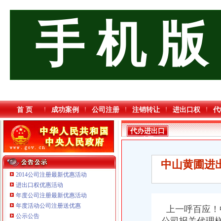
手 机 版
首 页
成功案例
公司注册
注销转让
进出口权
代
代办进出口
公司
中山黄圃进
2014公司注册最新优惠活动
进出口权优惠活动
年度公司注册最新优惠活动
年度活动公司注册送优惠
上一呼百应！
重庆海谛升进出口贸易有限公司 渝北100万 （进出口权）
公示公告