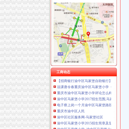
渝中区马家堡
“电子眼交巡”在渝中区马家堡上岗一个月_第1页
渝中区马家堡小学2017招生范围,马家堡小学6月
重庆市渝中区马家堡副食经营部饮料批发部
重庆市渝中区马家堡粮店_重庆市_渝中区_企业
重庆市渝中区马家堡安利专卖店地址重庆市马
【重庆市—渝中区】马家堡发廊偶遇品美少女（
渝中区马家堡小学好不好呀？求指教-早教幼儿
工商动态
【招商银行渝中区马家堡自助银行】招商银行
说课唐令春重庆渝中区马家堡小学《可能》-原创
重庆市渝中区马家堡小学评论怎么样-我要搜学
渝中区马家堡小学2017招生范围,马家堡小学6月
电子察上岗一个月渝中区马家堡路段变通畅重
重庆市渝中区人民
渝中区社区服务网-马家堡社区
渝中区马家堡小学2015招生简章及划片-重庆本
渝中区马家堡小学_渝中区马家堡小学爱问问同