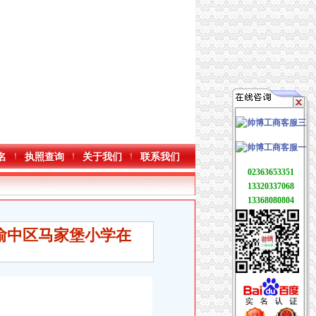
名
执照查询
关于我们
联系我们
02363653351
13320337068
13368080804
市渝中区马家堡小学在