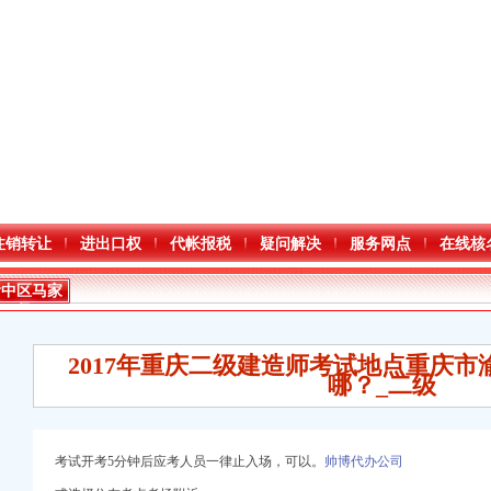
注销转让
进出口权
代帐报税
疑问解决
服务网点
在线核
渝中区马家
堡
2017年重庆二级建造师考试地点重庆
哪？_二级
考试开考5分钟后应考人员一律止入场，可以。
帅博代办公司
进出口权）