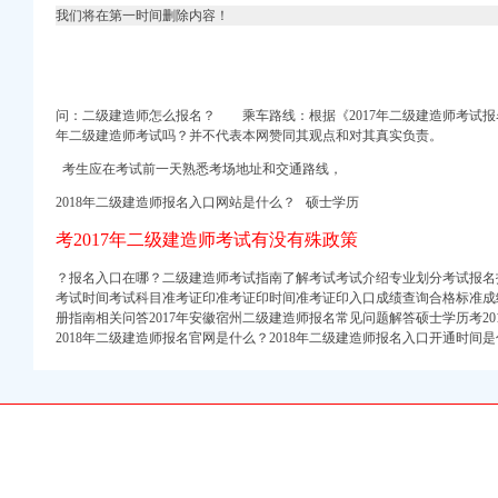
申请毕业-曲罢论坛
我们将在第一时间删除内容！
！_重庆幼升小_家长帮
渝中区马家堡自助银行
网
问：二级建造师怎么报名？
乘车路线：
根据《2017年二级建造师考试报名
-七一网
年二级建造师考试吗？并不代表本网赞同其观点和对其真实负责。
网,高清在线观看
考生应在考试前一天熟悉考场地址和交通路线，
马家堡小学在哪？_二级
2018年二级建造师报名入口网站是什么？ 硕士学历
家堡哪有卖安利产【今日
考2017年二级建造师考试有没有殊政策
？-住哪网
？报名入口在哪？二级建造师考试指南了解考试考试介绍专业划分考试报名
有些啥要求。-孕期闲聊
考试时间考试科目准考证印准考证印时间准考证印入口成绩查询合格标准成
册指南相关问答2017年安徽宿州二级建造师报名常见问题解答硕士学历考2
)_老师_新浪博客
2018年二级建造师报名官网是什么？2018年二级建造师报名入口开通时间
料(三)_萱萱_新浪
【信用信息_诉讼信息_
创-高清-爱奇艺
园小学-重庆购物狂
-搜狐