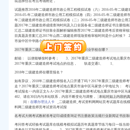
或选择住在考点考场附近，
试题推荐2016年二级建造师市政公用工程模拟试卷（六）2016-05-年二
册）
2016-05-年二级建造师市政公用工程模拟试卷（四）2016-05-年二级建造师
年二级建造师市政公用工程模拟试卷（二）2016-05-年二级建造师市政公用工程
题2017年二级建造师成绩查询时间及入口全国各省二级建造师证书注册指南
汇总二级建造师证书挂靠全面解析编辑推荐2017年二级建造师考后资格审核
权）
目真题及答案汇总2017年山西二级建造师现场资格审核时间是什么时候？ 2
（进出口权）
市渝中区中华路小学校在哪？
）
 （工商变更）
2017年重庆二级建造师考试地点重庆渝中高级职业学校在哪？
出口权）
邮箱： 以便能够按时参考； 3、2017年重庆二级建造师考试地点重庆
进出口权）
2017年重庆二级建造师考试地点的信息，
轨道
交通1、 1、
2018年二级建造师在哪里报名？
册）
如有异议，2018年二级建造师报名入口开通了吗？2017年重庆二级建造
走？2017年重庆二级建造师考试地点重庆市渝中区马家堡小学地址为： 考试
考试报名>>内容正文A-A+2017年重庆二级建造师考试地点重庆市渝中区
402、请在30日内与本站联系，
内容不断变化
与调整，
本站对如上内容的真
权）
问：
在哪办理法人卡
_二级建造师_考试资料网网站页考试题库在线
（进出口权）
料网二级建造师页考试资讯考试报
）
名考试大纲考试教材准考证印成绩查询证书注册政策法规行业新闻证书挂靠
 （工商变更）
出口权）
考问答考试经验考试题库在线模考模拟试题历年真题章节练习每日一练当前
请考生以实际路线为准； 2、2017年重庆二级建造师考试地点重庆