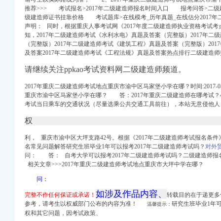
推荐>>> 考试报名>2017年二级建造师报名时间入口 报考问答>二
级建造师证书挂靠价格 考试题库>在线模考_历年真题_在线估分2017
声明： 同时，根据重庆人事考试网《2017年度二级建造师执业资格考试
知，2017年二级建造师考试《水利水电》真题及答案（完整版）2017年
（完整版）2017年二级建造师考试《建筑工程》真题及答案（完整版）20
及答案2017年二级建造师考试《工程法规》真题及答案热点排行二级建造
-七一网
24日报名-小学教育-
请继续关注ppkao考试资料网二级建造师频道。
在线
2017年重庆二级建造师考试地点重庆市渝中区马家堡小学在哪？时间:2017-05
重庆市渝中区马家堡小学在哪？ 答：2017年重庆二级建造师在哪考试？
家堡哪有卖安利产【今日
考试当日乘车的交通状况（尽量选乘公共交通工具前往），本站无意侵他人
申请毕业-曲罢论坛
园小学-重庆购物狂
权
渝中区马家堡自助银行
利， 重庆市渝中区大坪支路42号。根据《2017年二级建造师考试报名条件》可.
-搜狐
名常见问题解答研究生班毕业1年可以报考2017年二级建造师考试吗？
对外
网
问： 答： 自考大学可以报考2017年二级建造师考试吗？二级建造师
24日报名-小学教育-
相关文章>>>2017年重庆二级建造师考试地点重庆市大坪中学在哪？
庆新闻联播—
问：
如涉及作品内容、
完整不作任何保证或承诺！
转载目的在于递更多
地宝
参考，请考生以权威部门公布的内容为准！
研究生班毕业1年可
温馨提示：
学录频道
权和其它问题，
因考试政策、