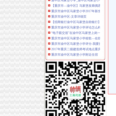
【重庆市—渝中区】马家堡发廊偶遇品美少女（
重庆市渝中区马家堡小学2017年新生招生通告
重庆市渝中区-文章详细页
【招商银行渝中区马家堡自助银行】招商银行
重庆市渝中区马家堡小学评论怎么样-我要搜学
“电子眼交巡”在渝中区马家堡上岗一个月_第1页
重庆市渝中区马家堡小学校歌—在线播放—优酷
重庆市渝中区马家堡小学评分-我要搜学网
2017年重庆二级建造师考试地点重庆市渝中区
重庆市渝中区马家堡小学附近住宿
重庆市渝中区马家堡安利专卖店地址重庆市马
渝中区马家堡小学应急避难场所到马家堡怎么走
求助,在渝中区马家堡办过准生证MM帮忙说哈
重庆市渝中区马家堡副食经营部饮料批发部
渝中区马家堡小学二年级三班二单元复习资料(一
[转载]渝中区马家堡小学二年级三班二单元复习资
重庆市渝中区马家堡付食经营部长征付食门市_
重庆市渝中区马家堡小学二年级3班歌咏比赛-原
修改重庆市渝中区马家堡小学资料-我要搜学网
渝中区马家堡小学好不好呀？求指教-早教幼儿
说课唐令春重庆渝中区马家堡小学《可能》-原创
重庆市渝中区马家堡小学-城市吧街景地图