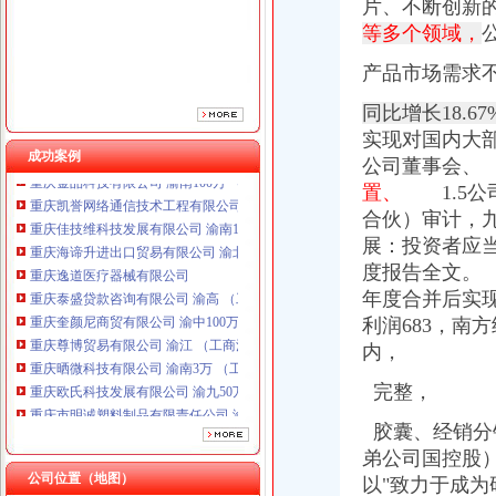
片、
不断创新
重庆泰盛贷款咨询有限公司 渝高 （工商注册）
等多个领域，
重庆奎颜尼商贸有限公司 渝中100万 （工商注册）
重庆尊博贸易有限公司 渝江 （工商注册）
产品市场需求
重庆晒微科技有限公司 渝南3万 （工商注册）
重庆欧氏科技发展有限公司 渝九50万 （进出口权）
同比增长18.67
重庆市明诚塑料制品有限责任公司 渝高100万 （进出口权）
实现对国内大
重庆金品科技有限公司 渝南100万 （进出口权）
成功案例
公司董事会、
重庆凯誉网络通信技术工程有限公司 渝中300万 （工商变更）
置、
1.5公
重庆佳技维科技发展有限公司 渝南100万 （进出口权）
合伙）审计，九
重庆海谛升进出口贸易有限公司 渝北100万 （进出口权）
展：投资者应
重庆逸道医疗器械有限公司
重庆泰盛贷款咨询有限公司 渝高 （工商注册）
度报告全文。 
重庆奎颜尼商贸有限公司 渝中100万 （工商注册）
年度合并后实现
重庆尊博贸易有限公司 渝江 （工商注册）
利润683，南
重庆晒微科技有限公司 渝南3万 （工商注册）
内，
重庆欧氏科技发展有限公司 渝九50万 （进出口权）
重庆市明诚塑料制品有限责任公司 渝高100万 （进出口权）
完整，
重庆金品科技有限公司 渝南100万 （进出口权）
胶囊、经销分
重庆凯誉网络通信技术工程有限公司 渝中300万 （工商变更）
重庆佳技维科技发展有限公司 渝南100万 （进出口权）
弟公司国控股）
公司位置（地图）
以"致力于成为