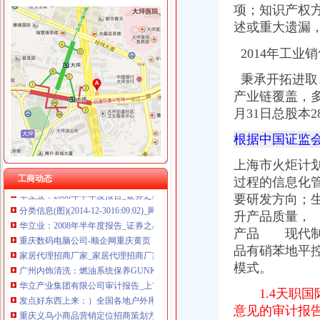
项；知识产权
述或重大遗漏
2014年工业销
临江门代办进出口公司
海门临江新区货运代理业务求职_海门临江新区货运代理业务找工作_
秉承开拓进取
华立产业集团有限公司审计报告_上市公司_新浪财经_新浪网
产业链覆盖，
上海现代制股份有限公司2015年度报告摘要_新浪财经_新浪网
月31日总股本2
非洲崖豆木厂家_非洲崖豆木厂家/公司-阿里巴巴公司黄页
钱清镇-搜百科
根据中国证监
【鹿城区临江代理做账报税变更股权上门服务的图片】-鹿城临江易登网
南方媒：北京市君合律师事务所关于南方出版媒股份有限公司发行
上海市火炬计
华立业：2008年半年度报告_证券之星
工商动态
过程的信息化
分类信息(图)(2014-12-3016:09:02)_网易新闻
要研发方向；
华立业：2008年半年度报告_证券之星
升产品质量，
重庆数码电脑公司-顺企网重庆黄页
产品 现代制
家居代理招商厂家_家居代理招商厂家/公司-阿里巴巴公司黄页
品有硝苯地平
广州内饰清洗：燃油系统保养GUNKM2616-油箱及油管路清洗-广州
华立产业集团有限公司审计报告_上市公司_新浪财经_新浪网
模式。
发点好东西上来：）全国各地户外用品店详解-旅游（Travel）版-北大
1.4天职国
重庆义乌小商品营销定位招商策划方案.doc
意见的审计报
《重庆义乌小商品城营销定位招商策划方案》.doc