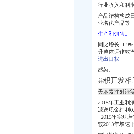
行业收入和利
钱清镇-搜百科
【鹿城区临江代理做账报税变更股权上门服务的图片】-鹿城临江易登网
产品结构构成
海门临江新区货运代理业务求职_海门临江新区货运代理业务找工作_
业名优产品等，
南方媒：北京市君合律师事务所关于南方出版媒股份有限公司发行
上海现代制股份有限公司2015年度报告摘要_新浪财经_新浪网
生产和销售。
日本双清包税到门物流货代代理日本清关公司日本空运专线
非洲崖豆木厂家_非洲崖豆木厂家/公司-阿里巴巴公司黄页
同比增长11.
升整体运作效
进出口权
感染、
积开发相
并
天麻素注射液
2015年工业
派送现金红利0
2015年实现营
较2013年增速