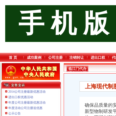
手 机 版
首 页
成功案例
公司注册
注销转让
进出口权
代
临江门代办
进出口公司
上海现代制股
2014公司注册最新优惠活动
进出口权优惠活动
年度公司注册最新优惠活动
确保品质量
的
重庆海谛升进出口贸易有限公司 渝北100万 （进出口权）
年度活动公司注册送优惠
新型物制研发平
重庆逸道医疗器械有限公司
公示公告