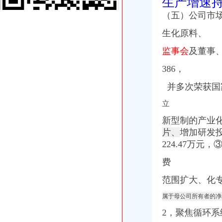
生产增速
钱清镇-搜百科
【鹿城区临江代理做账报税变更股权上门服务的图片】-鹿城临江易登网
（五）公司市
南方媒：北京市君合律师事务所关于南方出版媒股份有限公司发行
华立业：2008年半年度报告_证券之星
生化原料、
分类信息(图)(2014-12-3016:09:02)_网易新闻
监事会
及董事、
华立业：2008年半年度报告_证券之星
重庆数码电脑公司-顺企网重庆黄页
386，
家居代理招商厂家_家居代理招商厂家/公司-阿里巴巴公司黄页
广州内饰清洗：燃油系统保养GUNKM2616-油箱及油管路清洗-广州
并多次荣获国
华立产业集团有限公司审计报告_上市公司_新浪财经_新浪网
立
发点好东西上来：）全国各地户外用品店详解-旅游（Travel）版-北大
重庆义乌小商品营销定位招商策划方案.doc
新型制的产业
《重庆义乌小商品城营销定位招商策划方案》.doc
片、
增加研发投
华立业：2008年半年度报告_证券之星
224.47万
分类信息(图)(2014-12-3016:09:02)_网易新闻
华立业：2009年半年度报告_证券之星
费
华立业：2008年半年度报告_证券之星
华立业：2008年度审计报告_证券之星
范围扩大、化
中国房地产开发企业名录—6-敖汉开发区招商网-中国招商引资信
属于母公司所有者的净
开埠及陪都时期重庆历史建筑-鑫森淼垚
宝山区（黑龙江省双鸭山市辖区）-搜百科
2，
聚焦循环系
宝山区（黑龙江省双鸭山市辖区）-搜百科