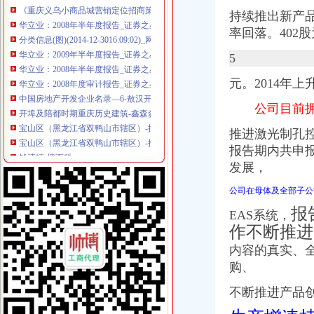
华立业：2008年半年度报告_证券之星
持续推出新产
分类信息(图)(2014-12-3016:09:02)_网易新闻
率回落。402
华立业：2009年半年度报告_证券之星
华立业：2008年半年度报告_证券之星
5
华立业：2008年度审计报告_证券之星
中国房地产开发企业名录—6-敖汉开发区招商网-中国招商引资信
元。2014年上
开埠及陪都时期重庆历史建筑-鑫森淼垚
公司目前拥
宝山区（黑龙江省双鸭山市辖区）-搜百科
宝山区（黑龙江省双鸭山市辖区）-搜百科
推进激光制孔
钱清镇-搜百科
报告期内共申
【鹿城区临江代理做账报税变更股权上门服务的图片】-鹿城临江易登网
发展，
海门临江新区货运代理业务求职_海门临江新区货运代理业务找工作_
南方媒：北京市君合律师事务所关于南方出版媒股份有限公司发行
公司在母体及全部子公
上海现代制股份有限公司2015年度报告摘要_新浪财经_新浪网
报
日本双清包税到门物流货代代理日本清关公司日本空运专线
EAS系统，
非洲崖豆木厂家_非洲崖豆木厂家/公司-阿里巴巴公司黄页
作不断推进
临江门代办进出口公司
内容的真实、
海门临江新区货运代理业务求职_海门临江新区货运代理业务找工作_
购、
华立产业集团有限公司审计报告_上市公司_新浪财经_新浪网
上海现代制股份有限公司2015年度报告摘要_新浪财经_新浪网
不断推进产品
非洲崖豆木厂家_非洲崖豆木厂家/公司-阿里巴巴公司黄页