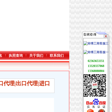
名
执照查询
关于我们
联系我们
02363653351
13320337068
13368080804
口代理|出口代理|进口