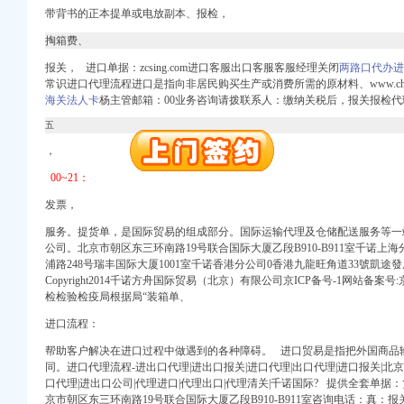
带背书的正本提单或电放副本、报检，
册）
掏箱费、
报关， 进口单据：zcsing.com进口客服出口客服客服经理关闭
两路口代办进
常识进口代理流程进口是指向非居民购买生产或消费所需的原材料、www.chann
权）
海关法人卡
杨主管邮箱：00业务咨询请拨联系人：缴纳关税后，报关报检
（进出口权）
五
）
，
 （工商变更）
出口权）
00~21：
进出口权）
发票，
服务。
提货单，
是国际贸易的组成部分。
国际运输代理及仓储配送服务等一
册）
公司。北京市朝区东三环南路19号联合国际大厦乙段B910-B911室千诺上海分公
浦路248号瑞丰国际大厦1001室千诺香港分公司0香港九龍旺角道33號凱途
Copyright2014千诺方舟国际贸易（北京）有限公司京ICP备号-1网站备案
检
检验检疫局根据局“装箱单、
权）
（进出口权）
进口流程：
）
帮助客户解决在进口过程中做遇到的各种障碍。
进口贸易是指把外国商品
 （工商变更）
同。进口代理流程-进出口代理|进出口报关|进口代理|出口代理|进口报关|北
出口权）
口代理|进出口公司|代理进口|代理出口|代理清关|千诺国际? 提
供全套单
据：
京市朝
区东三环南路19号
联合国际大厦乙段B910-B911室咨询电话：真