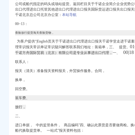
公司或船代指定的码头或场站提货。返回栏目关于千诺企业简介企业优势公
出口代理进出口托管其他进出口代理进出口报关国际货运进口报关出口报关
千诺北京总公司北京办公室：
本站导航
00~13：
查验放行提货海关查验货物，
口权-广州58同城
为客户提供“|English页关于千诺进出口代理进出口报关千诺学堂走进千
进出口报关有限公司
0
理常识报关常识单证常识疑问解答联系我们地址：装箱单，三、 提货。
东海邦进出口贸易有限公
00|1
千诺方舟国际贸易（北京）有限公司是专业从事进出口代理，
一、
进出口公司注册代理】-
联系人：
权代办】-南山前海易
进出口公司注册代理】-
报关（清关）准备报关资料报关，外贸操作服务。合同，
进出口有限公司
换单，
变更流程,公司变更法
回空费。
介代理-番禺社区网
-中国百姓网
装车费、
放行，
文
关|进口代理|出口代理|
二、
进口单据， 中的监管条件， 商品编码”四、确认此票货是否要做商检。
进出口报关有限公司
船代换取提货单。 一站式”报关资料包括：
权代办】-南山前海易