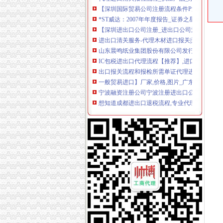
*ST威达：2007年年度报告_证券之星
【深圳进出口公司注册_进出口公司注册流程_
进出口清关服务-代理木材进口报关|进口木材进
山东晨鸣纸业集团股份有限公司发行可转换公司
IC包税进出口代理流程【推荐】,进口报关价格/
出口报关流程和报检所需单证代理进出口北京公
一般贸易进口】厂家,价格,图片_广东东莞巨昇
宁波融资注册公司宁波注册进出口公司流程宁波
想知道成都进出口退税流程,专业代理公司告诉您
红酒进口报关代理,进口红酒清关公司,进口红酒
【天津进出口公司注册_进出口公司注册流程_
英飞拓：非公开发行股票馈意见的回复（修订稿
【镇江进出口公司注册_进出口公司注册流程_
进口代理流程-进出口代理|进出口报关|进口代理|
东非红檀木材进口报关代理东非红檀原木进口流
【临沂进出口公司注册_进出口公司注册流程_
【淄博进出口公司注册_进出口公司注册流程_
供应旧切割机进口手续-流程_深圳海桥进出口清
【重庆世科技有限公司新招聘信息】_聘网
在泉州注册进出口代理公司的流程-家居装修互
二手机械进口报关|旧设备进口代理|旧机器进口清