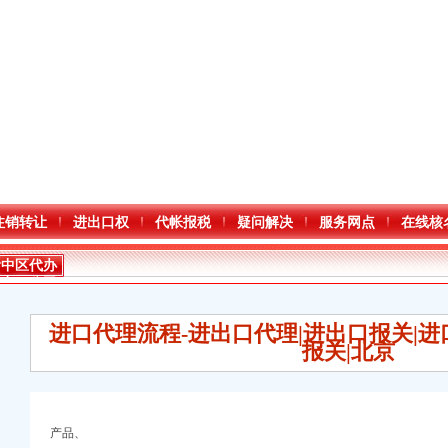
注销转让
进出口权
代帐报税
疑问解决
服务网点
在线核
渝中区代办
进出口公司
流程
进口代理流程-进出口代理|进出口报关|进
报关|北京
进出口权）
产品、