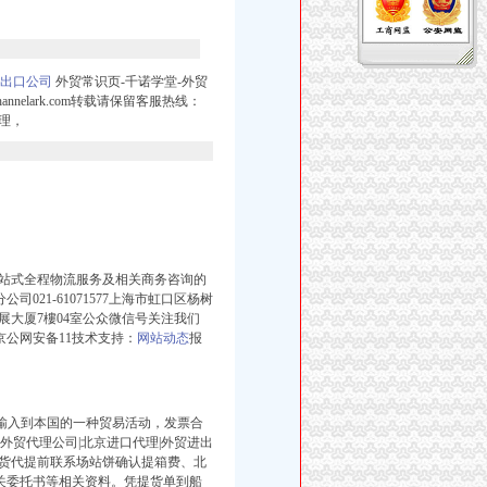
出口公司
外贸常识页-千诺学堂-外贸
elark.com转载请保留客服热线：
代理，
站式全程物流服务及相关商务咨询的
司021-61071577上海市虹口区杨树
發展大厦7樓04室公众微信号关注我们
号:京公网安备11技术支持：
网站动态
报
输入到本国的一种贸易活动，
发票合
京外贸代理公司|北京进口代理|外贸进出
货代提前联系场站饼确认提箱费、北
：报关委托书等相关资料。凭提货单到船