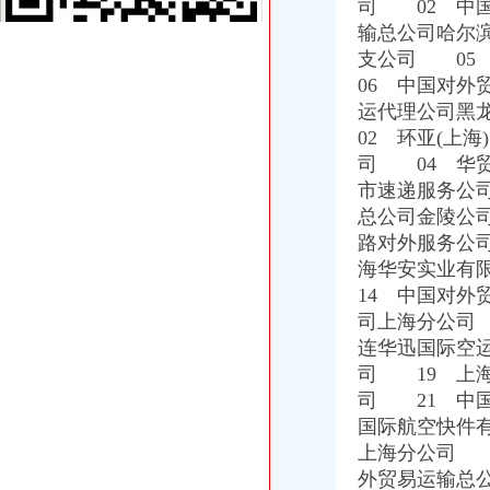
广州机场UPS报关代理_志趣网
司 02 中
香港进口花王眼罩清关到重庆】国际进口物流,价格,厂家,供应
输总公司哈尔
【重庆渝中区化龙桥】企业|厂家|黄页|名录_第3页_顺企网
支公司 05
深圳证券交易所上市公司_焦点_新浪财经_新浪网
06 中国对
重庆进口美国咖啡清关运输到成都需要多长时间【-成都进出口代理】
运代理公司黑
重庆天地代办进出口公司
02 环亚(上
重庆地铁隧道项目引进盾构机设备招标报关代理公司
天津港巧克力代理进口公司_志趣网
司 04 华
深圳证券交易所上市公司_焦点_新浪财经_新浪网
市速递服务公
大连盾构机进口清关代理公司-中国制造交易网
总公司金陵公
重庆进口美国咖啡清关运输到成都需要多长时间【-成都进出口代理】
路对外服务公
香港进口花王眼罩清关到重庆】国际进口物流,价格,厂家,供应
海华安实业有
中原地产免中介费家代理“重庆瑞安天地”-房产新闻-重庆搜狐焦点网
14 中国对
专业代理DHL出口到尼泊尔空运到尼泊尔EMS可接液体末,厂家推
司上海分公司
【重庆北京天地顺聘货运代理公司】网点,地址,电话,营业时间-大
重庆市衣服快递到爱尔兰价格门到门国际包税出口服务（图）-供应信
连华迅国际空
重庆天地写字楼写字楼出售,底价付6万（企业天地进出口食品超市
司 19 上
重庆物流服务公司_物流服务厂_生产厂家企业公司
司 21 中
青岛饮料代理公司-青岛饮料代理厂家-|必途青岛饮料代理公司排行榜
国际航空快件
价格,厂家,图片,进出口全套代理,重庆市金利国际货物代理有限
上海分公司 
重庆雷行天下国际商贸-重庆雷行天下国际商贸招商|重庆雷行天下国际
外贸易运输总
第32页广东中南美货代公司广东中南美货运代理公司黄页广东中南美