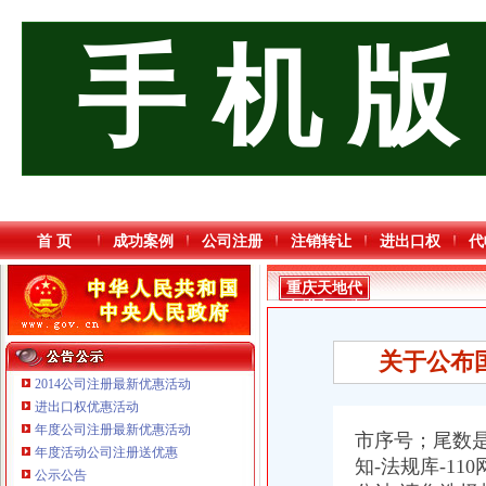
手 机 版
首 页
成功案例
公司注册
注销转让
进出口权
代
重庆天地代
办进出口公
司
关于公布国
2014公司注册最新优惠活动
进出口权优惠活动
年度公司注册最新优惠活动
市序号；尾数
年度活动公司注册送优惠
知-法规库-1
公示公告