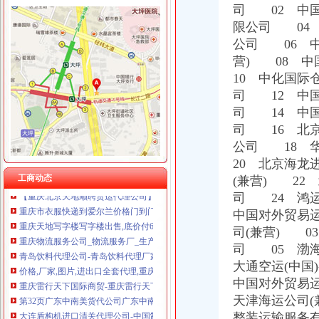
重庆泰盛贷款咨询有限公司 渝高 （工商注册）
司 02 中
重庆奎颜尼商贸有限公司 渝中100万 （工商注册）
限公司 04
重庆尊博贸易有限公司 渝江 （工商注册）
重庆天地代办进出口公司
公司 06 中
重庆晒微科技有限公司 渝南3万 （工商注册）
重庆地铁隧道项目引进盾构机设备招标报关代理公司
营) 08 
重庆欧氏科技发展有限公司 渝九50万 （进出口权）
天津港巧克力代理进口公司_志趣网
10 中化国
重庆市明诚塑料制品有限责任公司 渝高100万 （进出口权）
深圳证券交易所上市公司_焦点_新浪财经_新浪网
重庆金品科技有限公司 渝南100万 （进出口权）
司 12 中
大连盾构机进口清关代理公司-中国制造交易网
重庆凯誉网络通信技术工程有限公司 渝中300万 （工商变更）
司 14 中
重庆进口美国咖啡清关运输到成都需要多长时间【-成都进出口代理】
重庆佳技维科技发展有限公司 渝南100万 （进出口权）
司 16 北
香港进口花王眼罩清关到重庆】国际进口物流,价格,厂家,供应
中原地产免中介费家代理“重庆瑞安天地”-房产新闻-重庆搜狐焦点网
公司 18 
专业代理DHL出口到尼泊尔空运到尼泊尔EMS可接液体末,厂家推
20 北京海
【重庆北京天地顺聘货运代理公司】网点,地址,电话,营业时间-大
工商动态
(兼营) 22
重庆市衣服快递到爱尔兰价格门到门国际包税出口服务（图）-供应信
司 24 鸿
重庆天地写字楼写字楼出售,底价付6万（企业天地进出口食品超市
中国对外贸易
重庆物流服务公司_物流服务厂_生产厂家企业公司
司(兼营) 0
青岛饮料代理公司-青岛饮料代理厂家-|必途青岛饮料代理公司排行榜
司 05 渤
价格,厂家,图片,进出口全套代理,重庆市金利国际货物代理有限
重庆雷行天下国际商贸-重庆雷行天下国际商贸招商|重庆雷行天下国际
大通空运(中
第32页广东中南美货代公司广东中南美货运代理公司黄页广东中南美
中国对外贸易
大连盾构机进口清关代理公司-中国制造交易网
天津海运公司
【重庆北京天地顺聘货运代理公司】网点,地址,电话,营业时间-大
整装运输服务