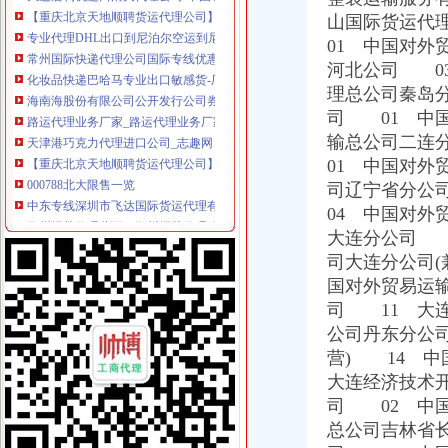
专业代理DHL出口到尼泊尔空运到尼泊尔EMS可接液体末,厂家推
山国际货运代
常州国际快递代理公司国际专线优惠-常州58同城
01 中国对
化妆品快递巴哈马专业出口敏感货-厂家|供应商-采购国际货物运输出
河北公司 0
海南海股份有限公司公开发行公司券募集説明书
路运代理业务厂家_路运代理业务厂家/公司-阿里巴巴公司黄页
理总公司秦岛分
天津港巧克力代理进口公司_志趣网
司 01 中
【重庆北京天地顺聘货运代理公司】网点,地址,电话,营业时间-大
输总公司二连
000788北大限售一览
01 中国对
中东专线深圳市飞达国际货运代理有限公司有[公司已核实]-搜狐
司辽宁省分公
郑州报关代理黄页、郑州报关代理公司名录、郑州报关代理供应商、
04 中国对外
国内速递代理厂家_国内速递代理厂家/公司-阿里巴巴公司黄页
大连分公司 
第45页装货货代公司装货货运代理公司黄页装货货代企业查询-
海haiyao品牌代理招商-招商加盟-globrand（全球品牌网）
司大连分公司
中原地产免中介费家代理“重庆瑞安天地”-房产新闻-重庆搜狐焦点网
国对外贸易运
中原地产免中介费家代理“重庆瑞安天地”-房产新闻-重庆搜狐焦点网
司 11 大
重庆地铁隧道项目引进盾构机设备招标报关代理公司
公司丹东分公司
重庆恒信天地房地产代理有限公司发展战略研究-收费硕士博士论文-论
营) 14 中
重庆市衣服快递到爱尔兰价格门到门国际包税出口服务（图）-供应信
大连经济技术
关于公布国际货物运输代理企业名单的通知-法规库-110网
司 02 中
重庆易亿服装贸易有限公司,主营：服装服饰,箱包设计及销售；品
比利时PP保险杠进口清关代理公司|如何操作_云同盟
总公司吉林省