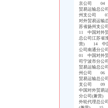
京公司 04
大连盾构机进口清关代理公司-中国制造交易网
【重庆北京天地顺聘货运代理公司】网点,地址,电话,营业时间-大
贸易运输总公
专业代理DHL出口到尼泊尔空运到尼泊尔EMS可接液体末,厂家推
州支公司 0
常州国际快递代理公司国际专线优惠-常州58同城
对外贸易运输
化妆品快递巴哈马专业出口敏感货-厂家|供应商-采购国际货物运输出
苏省扬州支公
海南海股份有限公司公开发行公司券募集説明书
11 中国对
路运代理业务厂家_路运代理业务厂家/公司-阿里巴巴公司黄页
总公司江苏省
天津港巧克力代理进口公司_志趣网
营) 14 中
【重庆北京天地顺聘货运代理公司】网点,地址,电话,营业时间-大
000788北大限售一览
公司南通分公
中东专线深圳市飞达国际货运代理有限公司有[公司已核实]-搜狐
01 中国对
郑州报关代理黄页、郑州报关代理公司名录、郑州报关代理供应商、
司宁波市分公
国内速递代理厂家_国内速递代理厂家/公司-阿里巴巴公司黄页
贸易运输总公
第45页装货货代公司装货货运代理公司黄页装货货代企业查询-
州公司 06
海haiyao品牌代理招商-招商加盟-globrand（全球品牌网）
贸易运输总公
中原地产免中介费家代理“重庆瑞安天地”-房产新闻-重庆搜狐焦点网
支公司 09
中原地产免中介费家代理“重庆瑞安天地”-房产新闻-重庆搜狐焦点网
重庆地铁隧道项目引进盾构机设备招标报关代理公司
中国对外贸易
重庆恒信天地房地产代理有限公司发展战略研究-收费硕士博士论文-论
分公司(兼营)
重庆市衣服快递到爱尔兰价格门到门国际包税出口服务（图）-供应信
外轮代理总公
关于公布国际货物运输代理企业名单的通知-法规库-110网
(兼营) 1