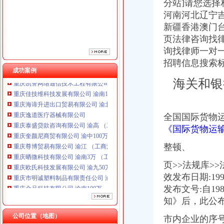
分站]请您选择
河南河北辽宁
新疆香港澳门
页法律咨询找
询找律师一对
招聘信息搜索
成功案例
海关和银
重庆海谛升进出口贸易有限公司 渝北100万 （进出口权）
重庆逸道医疗器械有限公司
重庆泰盛贷款咨询有限公司 渝高 （工商注册）
全国国际货物
重庆奎颜尼商贸有限公司 渝中100万 （工商注册）
《国际货物运
重庆尊博贸易有限公司 渝江 （工商注册）
重庆晒微科技有限公司 渝南3万 （工商注册）
整顿、
重庆欧氏科技发展有限公司 渝九50万 （进出口权）
重庆市明诚塑料制品有限责任公司 渝高100万 （进出口权）
页>>法规库>
重庆金品科技有限公司 渝南100万 （进出口权）
效发布日期:199
重庆凯誉网络通信技术工程有限公司 渝中300万 （工商变更）
发布文号:自1
重庆佳技维科技发展有限公司 渝南100万 （进出口权）
知》后，此公
重庆海谛升进出口贸易有限公司 渝北100万 （进出口权）
重庆逸道医疗器械有限公司
公司位置（地图）
市内企业的序