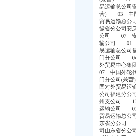
重庆易亿服装贸易有限公司,主营：服装服饰,箱包设计及销售；品
易运输总公司
比利时PP保险杠进口清关代理公司|如何操作_云同盟
营) 03 
广州机场UPS报关代理_志趣网
贸易运输总公
香港进口花王眼罩清关到重庆】国际进口物流,价格,厂家,供应
【重庆渝中区化龙桥】企业|厂家|黄页|名录_第3页_顺企网
徽省分公司安
深圳证券交易所上市公司_焦点_新浪财经_新浪网
公司 07 
重庆进口美国咖啡清关运输到成都需要多长时间【-成都进出口代理】
输公司 01
易运输总公司
门分公司 0
外贸易中心集
07 中国外轮
门分公司(兼营
国对外贸易运
公司福建分公
州支公司 1
运输公司 0
贸易运输总公
东省分公司 
司山东省分公