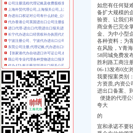
上海外贸代理公司,上海报关公司,上海进口代理报关公司-上海卓
如您有任何疑
办进出口权证对公司有什么好处_公司注册工商代办重庆帅博
备扩大规模的
代办香港公司英国进出口公司注册提供肥料全套手续-运城58同城
验资、让我们
进口代理-进出口代理|进出口报关|进口代理|出口代理|进口报关|上海外贸
商业务已完全掌握
长宁代办进出口经营权补办执照代办社保注册公司整帐-上海58同城
金、为中小型
宁波注册公司、宁波代办进出口公司申请一般纳税人注册外贸公司-【
东莞公司注册,代理记账,代办进出口经营权-东莞58同城
各种资料；为
【张家港代办自动进口许可证公司,机电证办理手续】-上海虎桥进出
在风险，Y青海
我公司专业代理各种货物进出口报关、各工厂代商检服务、口岸报关、
58同城免费发
代办ATA单证册深圳进出口报关公司_云同盟
胜利路工商注册
代办公司注册、代理记账、进出口许可证、商标注册-福州58同城
06-13发布
太仓代办机电进口许可证太仓机床设备进口-进口报关-上海虎桥进出口
我要报案类别：
请问生意经的朋友请问谁知道大连哪家可以代办进出口公司？求解答_
方资质,内资
苏州代办进出口,苏州进出口公司办理流程_搜狐财经_搜狐网
海邦进出口有限公司-进口代理,进口报关,进口清关,机械进口代理
进出口备案、
中山黄圃进出口代理公司报关代理图片|中山黄圃进出口代理公司报关代
便捷的代理公
河南代办注册网|进出口权怎样办理|进出口许可证办理|进出口权怎么申
夸大
出口印度尼西亚ATA代办/报关服务_上海汇弋进出口有限公司_商国互
代办公司注册、联系注册地址；代理记账、进出口税-天津58同城
的
新西兰水果进口代办公司【今日推荐网-深圳进出口代理】
宣和承诺不要轻
我公司委托他公司代办进出口贸易资格怎么写委托书_阿里问到底