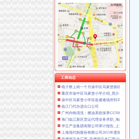
渝中区马家堡
渝中区马家堡小学2017招生范围,马家堡小学6月
【重庆市—渝中区】马家堡发廊偶遇品美少女（
【招商银行渝中区马家堡自助银行】招商银行
【重庆市渝中区大坪制面厂马家堡饮食店】重
重庆市渝中区人民
重庆市渝中区马家堡小学附近住宿
重庆市渝中区-文章详细页
电子察上岗一个月渝中区马家堡路段变通畅重
工商动态
重庆市渝中区马家堡小学介绍_简介-马家堡小学
渝中区马家堡小学应急避难场所到马家堡怎么走
临江门代办进出口公司
广州内饰清洗：燃油系统保养GUNKM2616-
海门临江新区货运代理业务求职_海门临江新区
华立产业集团有限公司审计报告_上市公司_新浪
上海现代制股份有限公司2015年度报告摘要_新
非洲崖豆木厂家_非洲崖豆木厂家/公司-阿里巴
钱清镇-搜百科