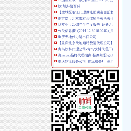
【鹿城区临江代理做账报税变更股权上门服务的
南方媒：北京市君合律师事务所关于南方出版
华立业：2008年半年度报告_证券之星
分类信息(图)(2014-12-3016:09:02)_网易新闻
重庆天地代办进出口公司
【重庆北京天地顺聘货运代理公司】网点,地址,
青岛饮料代理公司-青岛饮料代理厂家-|必途青
海haiyao品牌代理招商-招商加盟-globrand（
重庆物流服务公司_物流服务厂_生产厂家企业
价格,厂家,图片,进出口全套代理,重庆市金利国
郑州报关代理黄页、郑州报关代理公司名录、
比利时PP保险杠进口清关代理公司|如何操作_
重庆地铁隧道项目引进盾构机设备招标报关代
000788北大限售一览
化妆品快递巴哈马专业出口敏感货-厂家|供应商
朝天门代办进出口公司
朝天门火锅加盟_朝天门火锅加盟店_朝天门火
【2014年重庆市名瑞服饰连锁有限公司新招聘信
代办3000万公司执照转让代办3000万公司业务
重庆蝶丽人贸易有限公司2017新招聘信息_电话_
国庆到南坪买进口商品价格低便宜30%_新浪新