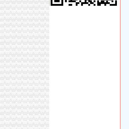
重庆重庆西源商标代理有限公司附近酒店【携程
春装出口白板朝天门老板喊急-资讯中心-中国服
重庆天门商场朝天门第十三交易区附近酒店【
重庆多多汇商贸有限公司
重庆国际货运专线：重庆至马来西亚（单向）-
大坪代办进出口公司
帅博工商*办重庆公司注册-帅博工商咨询服务部
黄埔区代办工商注册黄埔区申请一般纳税人图片
【58同城】重庆渝中大坪配送中心_大坪生活配
【增城代办注册公司增城代办公司营业执照】价格
【重庆慢牛工商咨询有限公司_慢牛-代办公司注
大坪注册公司图片_大坪工商注册图片-泉州易
如何找一家放心的公司注册商标注册代理公司_
重庆专业企业注册_审计_公司办理（价优惠中）
【全重庆快速代理公司及分公司注册、变更、注
美国纸尿裤进口代理报关公司
渝中区代办进出口公司流程
东非红檀木材进口报关代理东非红檀原木进口流
中国嘉陵：2010年半年度报告_证券之星
办理广州进出口权的流程有没有公司可以代办进出
代理进口清关报检流程_供应产品_东莞市聚海
IC包税进出口代理流程【推荐】,进口报关价格/