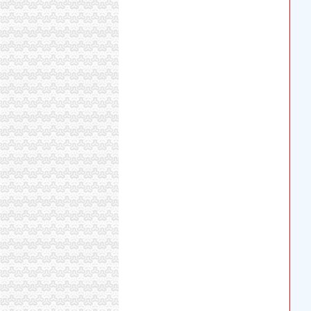
上海港代理原木材进口报关/报关报检流程_广
【淄博进出口公司注册_进出口公司注册流程_
【深圳国际贸易公司注册流程条件P深圳进出口
【深圳进出口公司注册_进出口公司注册流程_
【上海进出口公司注册_进出口公司注册流程_
渝中区代办进出口公司
[股东会]重庆百货：2010年度第三次临时股东大
重庆百货大楼股份有限公司关於预计2015年日
渝中区海事海商在线律师_渝中区海事海商律师
重庆百货大楼股份有限公司对外投资公告
常熟渝中区快递员招聘_虞山人才网
美亚集团-美亚国际机票代理,国际机票预订,美亚
重庆太实业（集团）股份有限公司对外投资暨关
【东莞货运代理|东莞货运代理公司】-广州58同
人民法院公告_搜狐其它_搜狐网
杜邦制冷_德国谷轮_德国比泽尔-重庆市渝中区
代办进出口公司
底价办理嘉兴无地址进出口公司注册各类许可证代
代办香港公司英国进出口公司注册提供肥料全套手
代办ATA单证册深圳进出口报关公司_云同盟
东莞公司注册,代理记账,代办进出口经营权-东莞