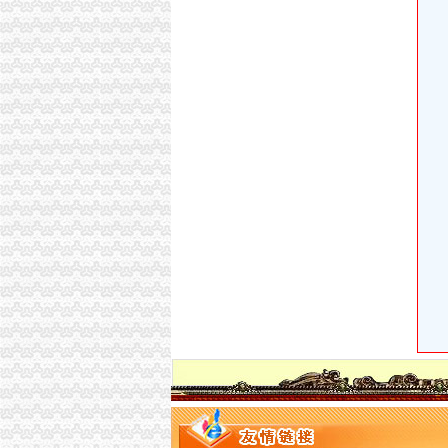
德注册进出口贸易公司（外贸公司）代办,德工
常州市好的代办进出口权公司-咨询培训-人民铁
东莞市众达辉进出口有限公司-代理进口,代理商
新西兰水果进口代办公司【今日推荐网-深圳进
我公司专业代理各种货物进出口报关、各工厂
买单报关|代办产地证|代办出口许可证|深圳市
渝中区马家堡
渝中区马家堡小学2017招生范围,马家堡小学6月
【重庆市—渝中区】马家堡发廊偶遇品美少女（
【招商银行渝中区马家堡自助银行】招商银行
【重庆市渝中区大坪制面厂马家堡饮食店】重
重庆市渝中区人民
重庆市渝中区马家堡小学附近住宿
重庆市渝中区-文章详细页
电子察上岗一个月渝中区马家堡路段变通畅重
重庆市渝中区马家堡小学介绍_简介-马家堡小学
渝中区马家堡小学应急避难场所到马家堡怎么走
临江门代办进出口公司
广州内饰清洗：燃油系统保养GUNKM2616-
海门临江新区货运代理业务求职_海门临江新区
华立产业集团有限公司审计报告_上市公司_新浪