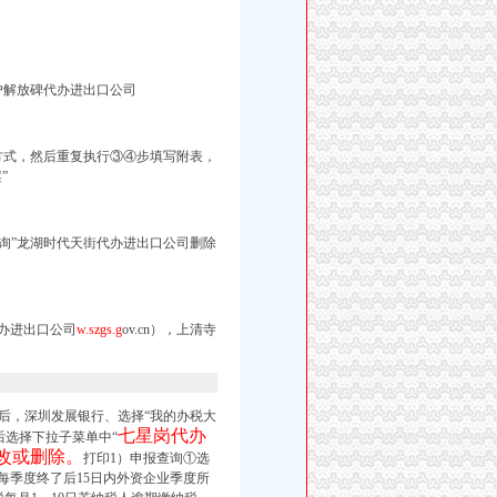
户解放碑代办进出口公司
方式，然后重复执行③④步填写附表，
”
询”
龙湖时代天街代办进出口公司删除
办进出口公司
w.szgs.g
ov.cn），上清寺
后，深圳发展银行、选择“我的办税大
七星岗代办
后选择下拉子菜单中“
改或删除。
打印1）申报查询①选
每季度终了后15日内外资企业季度所