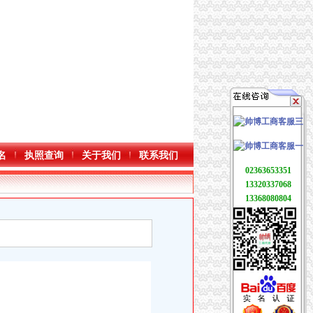
名
执照查询
关于我们
联系我们
02363653351
13320337068
13368080804