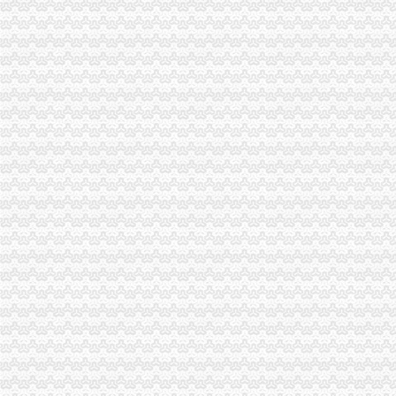
【招商银行渝中区马家堡自助银行】招商银行渝中区马家堡自助银行
说课唐令春重庆渝中区马家堡小学《可能》-原创-搜狐
重庆市渝中区马家堡小学评论怎么样-我要搜学网
【重庆市渝中区大坪制面厂马家堡饮食店】重庆市渝中区大坪制面厂
说课唐令春重庆渝中区马家堡小学《可能》—在线播放—优酷
重庆市渝中区马家堡粮店_重庆市_渝中区_企业在线
渝中区马家堡小学2017招生范围,马家堡小学6月24日报名-小学教育-
电子察上岗一个月渝中区马家堡路段变通畅重庆新闻联播—
重庆市渝中区人民
渝中区社区服务网-马家堡社区
渝中区马家堡小学2015招生简章及划片-重庆本地宝
渝中区马家堡小学_渝中区马家堡小学爱问问同学录频道
【重庆市—渝中区】马家堡发廊偶遇品美少女（申请毕业-曲罢论坛
重庆市渝中区马家堡小学2017年新生招生通告！_重庆幼升小_家长帮
重庆市渝中区-文章详细页
【招商银行渝中区马家堡自助银行】招商银行渝中区马家堡自助银行
重庆市渝中区马家堡小学评论怎么样-我要搜学网
“电子眼交巡”在渝中区马家堡上岗一个月_第1页-七一网
重庆市渝中区马家堡小学校歌—在线播放—优酷网,高清在线观看
重庆市渝中区马家堡小学评分-我要搜学网
2017年重庆二级建造师考试地点重庆市渝中区马家堡小学在哪？_二级