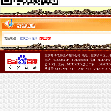
【重庆市渝中区马家堡-公交车站商铺出租渝中大坪商铺出租】第一时
重庆市渝中区马家堡小学附近7天_重庆市渝中区马家堡小学附近7天连
【重庆市渝中区大坪制面厂马家堡饮食店】重庆市渝中区大坪制面厂
重庆市渝中区马家堡小学介绍_简介-马家堡小学
市渝中区马家堡小学股票开户,重庆市渝中区马家堡小学股票开户,
重庆市渝中区马家堡小学校怎么样_百度知道
渝中区中华路小学、马家堡小学新学期响“创模”第一_环保先锋_
友情链接：
重庆公司注册
自助添加
桐君阁大房重庆市渝中区马家堡八十八店
重庆市渝中区马家堡小学校择校费|重庆市渝中区马家堡小学校住宿费,
重庆中房家苑房产经纪有限公司渝中区马家堡经营部_【信用信息_诉讼
重庆帅博信息技术有限公司 地址：重庆渝中区大坪
说课唐令春重庆渝中区马家堡小学《可能》—在线播放—优酷
电话：023-63653351 13368080804 传真：023-6365
说课唐令春重庆渝中区马家堡小学《可能》—在线播放—优酷
咨询QQ：工商：1063653355 进出口权：1063653355
说课唐令春重庆渝中区马家堡小学《可能》_土豆
受理员QQ：22863164-3 22863164-4 22863164-5 228
说课唐令春重庆渝中区马家堡小学《可能》_土豆
51La
重庆市渝中区马家堡粮店_重庆市_渝中区_企业在线
重庆市渝中区马家堡粮店_重庆市_渝中区_企业在线
渝中区马家堡
“电子眼交巡”在渝中区马家堡上岗一个月_第1页-七一网
渝中区马家堡小学2017招生范围,马家堡小学6月24日报名-小学教育-
重庆市渝中区马家堡粮店_重庆市_渝中区_企业在线
【重庆市—渝中区】马家堡发廊偶遇品美少女（申请毕业-曲罢论坛