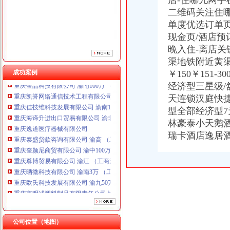
店-住哪儿网手
重庆逸道医疗器械有限公司
二维码关注住
重庆泰盛贷款咨询有限公司 渝高 （工商注册）
单度优选订单
重庆奎颜尼商贸有限公司 渝中100万 （工商注册）
重庆尊博贸易有限公司 渝江 （工商注册）
现金页/酒店预
重庆晒微科技有限公司 渝南3万 （工商注册）
晚入住-离店关
重庆欧氏科技发展有限公司 渝九50万 （进出口权）
渠地铁附近黄
重庆市明诚塑料制品有限责任公司 渝高100万 （进出口权）
成功案例
￥150￥151-3
重庆金品科技有限公司 渝南100万 （进出口权）
经济型三星级/
重庆凯誉网络通信技术工程有限公司 渝中300万 （工商变更）
天连锁汉庭快
重庆佳技维科技发展有限公司 渝南100万 （进出口权）
型全部经济型
重庆海谛升进出口贸易有限公司 渝北100万 （进出口权）
重庆逸道医疗器械有限公司
林豪泰小天鹅酒
重庆泰盛贷款咨询有限公司 渝高 （工商注册）
瑞卡酒店逸居酒
重庆奎颜尼商贸有限公司 渝中100万 （工商注册）
重庆尊博贸易有限公司 渝江 （工商注册）
重庆晒微科技有限公司 渝南3万 （工商注册）
重庆欧氏科技发展有限公司 渝九50万 （进出口权）
重庆市明诚塑料制品有限责任公司 渝高100万 （进出口权）
重庆金品科技有限公司 渝南100万 （进出口权）
重庆凯誉网络通信技术工程有限公司 渝中300万 （工商变更）
重庆佳技维科技发展有限公司 渝南100万 （进出口权）
公司位置（地图）