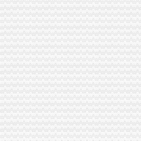
重庆市渝中区马家堡小学附近住宿
重庆市渝中区马家堡安利专卖店地址重庆市马家堡哪有卖安利产【今日
渝中区马家堡小学应急避难场所到马家堡怎么走？-住哪网
求助,在渝中区马家堡办过准生证MM帮忙说哈有些啥要求。-孕期闲聊
重庆市渝中区马家堡副食经营部饮料批发部
渝中区马家堡小学二年级三班二单元复习资料(一)_老师_新浪博客
[转载]渝中区马家堡小学二年级三班二单元复习资料(三)_萱萱_新浪
重庆市渝中区马家堡付食经营部长征付食门市_【信用信息_诉讼信息_
重庆市渝中区马家堡小学二年级3班歌咏比赛-原创-高清-爱奇艺
修改重庆市渝中区马家堡小学资料-我要搜学网
渝中区马家堡小学好不好呀？求指教-早教幼儿园小学-重庆购物狂
说课唐令春重庆渝中区马家堡小学《可能》-原创-搜狐
重庆市渝中区马家堡小学-城市吧街景地图
【重庆市渝中区马家堡-公交车站商铺出租渝中大坪商铺出租】第一时
重庆市渝中区马家堡小学附近7天_重庆市渝中区马家堡小学附近7天连
【重庆市渝中区大坪制面厂马家堡饮食店】重庆市渝中区大坪制面厂
重庆市渝中区马家堡小学介绍_简介-马家堡小学
市渝中区马家堡小学股票开户,重庆市渝中区马家堡小学股票开户,
重庆市渝中区马家堡小学校怎么样_百度知道
渝中区中华路小学、马家堡小学新学期响“创模”第一_环保先锋_
桐君阁大房重庆市渝中区马家堡八十八店
重庆市渝中区马家堡小学校择校费|重庆市渝中区马家堡小学校住宿费,