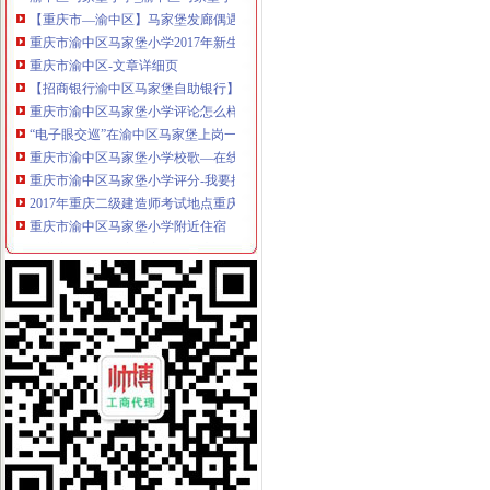
【重庆市—渝中区】马家堡发廊偶遇品美少女（申请毕业-曲罢论坛
重庆市渝中区马家堡小学2017年新生招生通告！_重庆幼升小_家长帮
重庆市渝中区-文章详细页
【招商银行渝中区马家堡自助银行】招商银行渝中区马家堡自助银行
重庆市渝中区马家堡小学评论怎么样-我要搜学网
“电子眼交巡”在渝中区马家堡上岗一个月_第1页-七一网
重庆市渝中区马家堡小学校歌—在线播放—优酷网,高清在线观看
重庆市渝中区马家堡小学评分-我要搜学网
2017年重庆二级建造师考试地点重庆市渝中区马家堡小学在哪？_二级
重庆市渝中区马家堡小学附近住宿
重庆市渝中区马家堡安利专卖店地址重庆市马家堡哪有卖安利产【今日
渝中区马家堡小学应急避难场所到马家堡怎么走？-住哪网
求助,在渝中区马家堡办过准生证MM帮忙说哈有些啥要求。-孕期闲聊
重庆市渝中区马家堡副食经营部饮料批发部
渝中区马家堡小学二年级三班二单元复习资料(一)_老师_新浪博客
[转载]渝中区马家堡小学二年级三班二单元复习资料(三)_萱萱_新浪
重庆市渝中区马家堡付食经营部长征付食门市_【信用信息_诉讼信息_
重庆市渝中区马家堡小学二年级3班歌咏比赛-原创-高清-爱奇艺
修改重庆市渝中区马家堡小学资料-我要搜学网
渝中区马家堡小学好不好呀？求指教-早教幼儿园小学-重庆购物狂
说课唐令春重庆渝中区马家堡小学《可能》-原创-搜狐
重庆市渝中区马家堡小学-城市吧街景地图