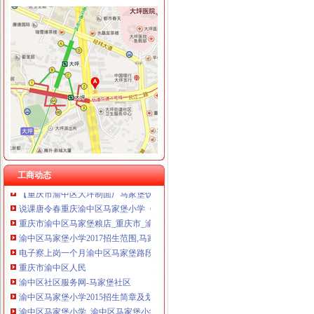
渝中区马家堡
“电子眼交巡”在渝中区马家堡上岗一个月_第1页-七一网
渝中区马家堡小学2017招生范围,马家堡小学6月24日报名-小学教育-
重庆市渝中区马家堡粮店_重庆市_渝中区_企业在线
【重庆市—渝中区】马家堡发廊偶遇品美少女（申请毕业-曲罢论坛
【招商银行渝中区马家堡自助银行】招商银行渝中区马家堡自助银行
说课唐令春重庆渝中区马家堡小学《可能》-原创-搜狐
重庆市渝中区马家堡小学评论怎么样-我要搜学网
工商动态
【重庆市渝中区大坪制面厂马家堡饮食店】重庆市渝中区大坪制面厂
说课唐令春重庆渝中区马家堡小学《可能》—在线播放—优酷
重庆市渝中区马家堡粮店_重庆市_渝中区_企业在线
渝中区马家堡小学2017招生范围,马家堡小学6月24日报名-小学教育-
电子察上岗一个月渝中区马家堡路段变通畅重庆新闻联播—
重庆市渝中区人民
渝中区社区服务网-马家堡社区
渝中区马家堡小学2015招生简章及划片-重庆本地宝
渝中区马家堡小学_渝中区马家堡小学爱问问同学录频道