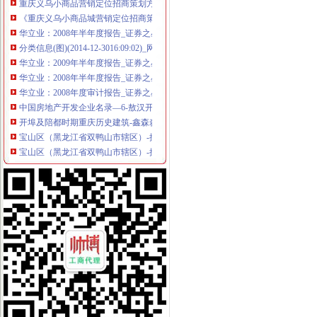
《重庆义乌小商品城营销定位招商策划方案》.doc
华立业：2008年半年度报告_证券之星
分类信息(图)(2014-12-3016:09:02)_网易新闻
华立业：2009年半年度报告_证券之星
华立业：2008年半年度报告_证券之星
华立业：2008年度审计报告_证券之星
中国房地产开发企业名录—6-敖汉开发区招商网-中国招商引资信
开埠及陪都时期重庆历史建筑-鑫森淼垚
宝山区（黑龙江省双鸭山市辖区）-搜百科
宝山区（黑龙江省双鸭山市辖区）-搜百科
钱清镇-搜百科
【鹿城区临江代理做账报税变更股权上门服务的图片】-鹿城临江易登网
海门临江新区货运代理业务求职_海门临江新区货运代理业务找工作_
南方媒：北京市君合律师事务所关于南方出版媒股份有限公司发行
上海现代制股份有限公司2015年度报告摘要_新浪财经_新浪网
日本双清包税到门物流货代代理日本清关公司日本空运专线
非洲崖豆木厂家_非洲崖豆木厂家/公司-阿里巴巴公司黄页
临江门代办进出口公司
广州内饰清洗：燃油系统保养GUNKM2616-油箱及油管路清洗-广州
海门临江新区货运代理业务求职_海门临江新区货运代理业务找工作_
重庆义乌小商品营销定位招商策划方案.doc