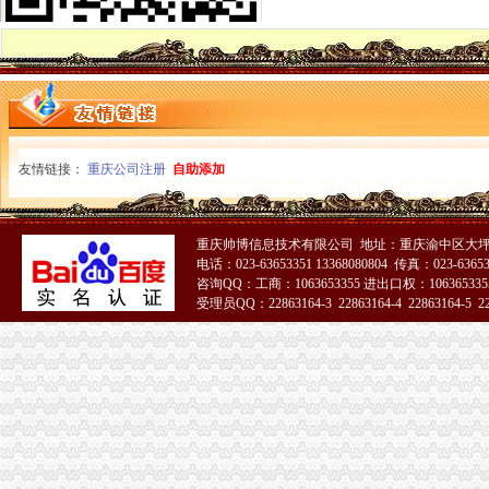
《重庆义乌小商品城营销定位招商策划方案》.doc
钱清镇-搜百科
南方媒：北京市君合律师事务所关于南方出版媒股份有限公司发行
发点好东西上来：）全国各地户外用品店详解-旅游（Travel）版-北大
分类信息(图)(2014-12-3016:09:02)_网易新闻
华立业：2008年度审计报告_证券之星
宝山区（黑龙江省双鸭山市辖区）-搜百科
重庆数码电脑公司-顺企网重庆黄页
友情链接：
重庆公司注册
自助添加
家居代理招商厂家_家居代理招商厂家/公司-阿里巴巴公司黄页
广州内饰清洗：燃油系统保养GUNKM2616-油箱及油管路清洗-广州
华立产业集团有限公司审计报告_上市公司_新浪财经_新浪网
重庆帅博信息技术有限公司 地址：重庆渝中区大坪
发点好东西上来：）全国各地户外用品店详解-旅游（Travel）版-北大
电话：023-63653351 13368080804 传真：023-6365
重庆义乌小商品营销定位招商策划方案.doc
咨询QQ：工商：1063653355 进出口权：1063653355
《重庆义乌小商品城营销定位招商策划方案》.doc
受理员QQ：22863164-3 22863164-4 22863164-5 228
华立业：2008年半年度报告_证券之星
51La
分类信息(图)(2014-12-3016:09:02)_网易新闻
华立业：2009年半年度报告_证券之星
华立业：2008年半年度报告_证券之星
华立业：2008年度审计报告_证券之星
中国房地产开发企业名录—6-敖汉开发区招商网-中国招商引资信
开埠及陪都时期重庆历史建筑-鑫森淼垚
宝山区（黑龙江省双鸭山市辖区）-搜百科