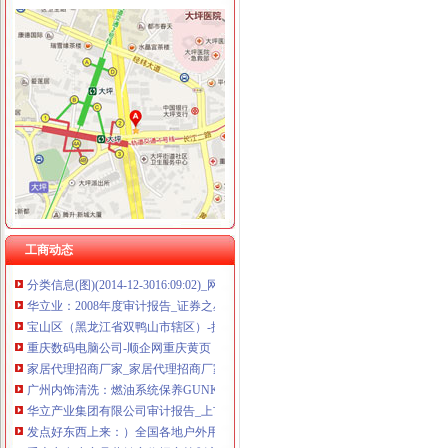
临江门代办进出口公司
广州内饰清洗：燃油系统保养GUNKM2616-油箱及油管路清洗-广州
海门临江新区货运代理业务求职_海门临江新区货运代理业务找工作_
重庆义乌小商品营销定位招商策划方案.doc
《重庆义乌小商品城营销定位招商策划方案》.doc
钱清镇-搜百科
南方媒：北京市君合律师事务所关于南方出版媒股份有限公司发行
发点好东西上来：）全国各地户外用品店详解-旅游（Travel）版-北大
工商动态
分类信息(图)(2014-12-3016:09:02)_网易新闻
华立业：2008年度审计报告_证券之星
宝山区（黑龙江省双鸭山市辖区）-搜百科
重庆数码电脑公司-顺企网重庆黄页
家居代理招商厂家_家居代理招商厂家/公司-阿里巴巴公司黄页
广州内饰清洗：燃油系统保养GUNKM2616-油箱及油管路清洗-广州
华立产业集团有限公司审计报告_上市公司_新浪财经_新浪网
发点好东西上来：）全国各地户外用品店详解-旅游（Travel）版-北大
重庆义乌小商品营销定位招商策划方案.doc