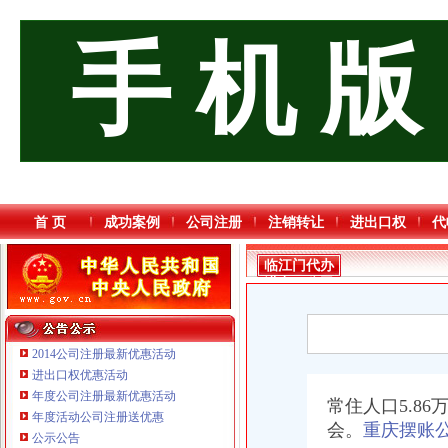
手 机 版
首 页
成功案例
公司注册
注销转让
进出口权
代
临江门代办
进出口公司
2014公司注册最新优惠活动
进出口权优惠活动
年度公司注册最新优惠活动
常住人口5.86
年度活动公司注册送优惠
会。
重庆摆账
重庆海谛升进出口贸易有限公司 渝北100万 （进出口权）
公示公告