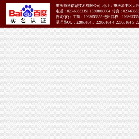
重庆帅博信息技术有限公司 地址：重庆渝中区大坪
电话：023-63653351 13368080804 传真：023-6365
咨询QQ：工商：1063653355 进出口权：1063653355
受理员QQ：22863164-3 22863164-4 22863164-5 228
51La