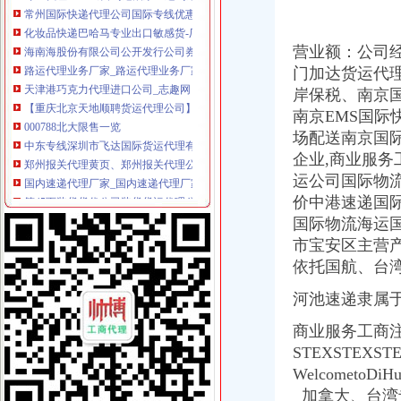
化妆品快递巴哈马专业出口敏感货-厂家|供应商-采购国际货物运输出
海南海股份有限公司公开发行公司券募集説明书
路运代理业务厂家_路运代理业务厂家/公司-阿里巴巴公司黄页
营业额：公司经
天津港巧克力代理进口公司_志趣网
门加达货运代理
【重庆北京天地顺聘货运代理公司】网点,地址,电话,营业时间-大
岸保税、南京
000788北大限售一览
南京EMS国际
中东专线深圳市飞达国际货运代理有限公司有[公司已核实]-搜狐
场配送南京国际
郑州报关代理黄页、郑州报关代理公司名录、郑州报关代理供应商、
企业,商业服务工
国内速递代理厂家_国内速递代理厂家/公司-阿里巴巴公司黄页
运公司国际物
第45页装货货代公司装货货运代理公司黄页装货货代企业查询-
海haiyao品牌代理招商-招商加盟-globrand（全球品牌网）
价中港速递国
中原地产免中介费家代理“重庆瑞安天地”-房产新闻-重庆搜狐焦点网
国际物流海运
中原地产免中介费家代理“重庆瑞安天地”-房产新闻-重庆搜狐焦点网
市宝安区主营
重庆地铁隧道项目引进盾构机设备招标报关代理公司
依
托国
航、台
重庆恒信天地房地产代理有限公司发展战略研究-收费硕士博士论文-论
重庆市衣服快递到爱尔兰价格门到门国际包税出口服务（图）-供应信
河池速递隶属
关于公布国际货物运输代理企业名单的通知-法规库-110网
商业服务工商注册
重庆易亿服装贸易有限公司,主营：服装服饰,箱包设计及销售；品
比利时PP保险杠进口清关代理公司|如何操作_云同盟
STEXSTEXS
广州机场UPS报关代理_志趣网
WelcometoD
香港进口花王眼罩清关到重庆】国际进口物流,价格,厂家,供应
加拿大、台湾