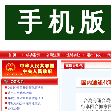
手 机 版
首 页
成功案例
公司注册
注销转让
进出口权
代
重庆天地代
办进出口公
司
国内速递代
2014公司注册最新优惠活动
进出口权优惠活动
年度公司注册最新优惠活动
台灣海運台灣
年度活动公司注册送优惠
行李回台搬家回
公示公告