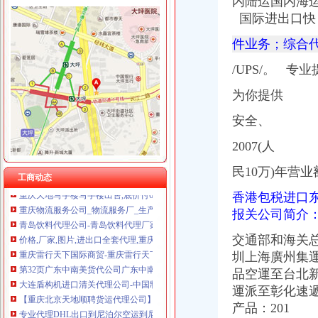
内陆运国内海
重庆尊博贸易有限公司 渝江 （工商注册）
重庆天地代办进出口公司
国际进出口快
重庆晒微科技有限公司 渝南3万 （工商注册）
【重庆北京天地顺聘货运代理公司】网点,地址,电话,营业时间-大
重庆欧氏科技发展有限公司 渝九50万 （进出口权）
件业务；综合代理
重庆易亿服装贸易有限公司,主营：服装服饰,箱包设计及销售；品
重庆市明诚塑料制品有限责任公司 渝高100万 （进出口权）
常州国际快递代理公司国际专线优惠-常州58同城
重庆金品科技有限公司 渝南100万 （进出口权）
/UPS/。 
第45页装货货代公司装货货运代理公司黄页装货货代企业查询-
重庆凯誉网络通信技术工程有限公司 渝中300万 （工商变更）
海haiyao品牌代理招商-招商加盟-globrand（全球品牌网）
为你提供
重庆佳技维科技发展有限公司 渝南100万 （进出口权）
【重庆北京天地顺聘货运代理公司】网点,地址,电话,营业时间-大
比利时PP保险杠进口清关代理公司|如何操作_云同盟
安全、
海南海股份有限公司公开发行公司券募集説明书
2007(人
国内速递代理厂家_国内速递代理厂家/公司-阿里巴巴公司黄页
重庆恒信天地房地产代理有限公司发展战略研究-收费硕士博士论文-论
民10万)年营业
工商动态
重庆天地写字楼写字楼出售,底价付6万（企业天地进出口食品超市
重庆物流服务公司_物流服务厂_生产厂家企业公司
香港包税进口
青岛饮料代理公司-青岛饮料代理厂家-|必途青岛饮料代理公司排行榜
报关公司简介
价格,厂家,图片,进出口全套代理,重庆市金利国际货物代理有限
重庆雷行天下国际商贸-重庆雷行天下国际商贸招商|重庆雷行天下国际
交通部和海关总
第32页广东中南美货代公司广东中南美货运代理公司黄页广东中南美
圳上海廣州集
大连盾构机进口清关代理公司-中国制造交易网
品空運至台北
【重庆北京天地顺聘货运代理公司】网点,地址,电话,营业时间-大
運派至彰化速
专业代理DHL出口到尼泊尔空运到尼泊尔EMS可接液体末,厂家推
产品：201
常州国际快递代理公司国际专线优惠-常州58同城