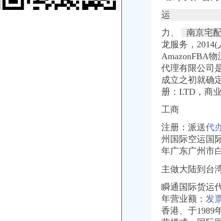
【重庆渝中区化龙桥】企业|厂家|黄页|名录_第3页_顺企网
深圳证券交易所上市公司_焦点_新浪财经_新浪网
运
重庆进口美国咖啡清关运输到成都需要多长时间【-成都进出口代理】
力、
南京宅配
重庆天地代办进出口公司
龙服务，
201
【重庆北京天地顺聘货运代理公司】网点,地址,电话,营业时间-大
重庆易亿服装贸易有限公司,主营：服装服饰,箱包设计及销售；品
AmazonF
常州国际快递代理公司国际专线优惠-常州58同城
代理有限公司是
第45页装货货代公司装货货运代理公司黄页装货货代企业查询-
成立之初就确
海haiyao品牌代理招商-招商加盟-globrand（全球品牌网）
册：LTD，商
【重庆北京天地顺聘货运代理公司】网点,地址,电话,营业时间-大
比利时PP保险杠进口清关代理公司|如何操作_云同盟
工商
海南海股份有限公司公开发行公司券募集説明书
注册：派送
代
国内速递代理厂家_国内速递代理厂家/公司-阿里巴巴公司黄页
重庆恒信天地房地产代理有限公司发展战略研究-收费硕士博士论文-论
州国际空运国际
重庆天地写字楼写字楼出售,底价付6万（企业天地进出口食品超市
年广东广州市
重庆物流服务公司_物流服务厂_生产厂家企业公司
主做大陆到台湾
青岛饮料代理公司-青岛饮料代理厂家-|必途青岛饮料代理公司排行榜
价格,厂家,图片,进出口全套代理,重庆市金利国际货物代理有限
瞬通国际货运代
重庆雷行天下国际商贸-重庆雷行天下国际商贸招商|重庆雷行天下国际
年营业额：
发
第32页广东中南美货代公司广东中南美货运代理公司黄页广东中南美
香港、于198
大连盾构机进口清关代理公司-中国制造交易网
【重庆北京天地顺聘货运代理公司】网点,地址,电话,营业时间-大