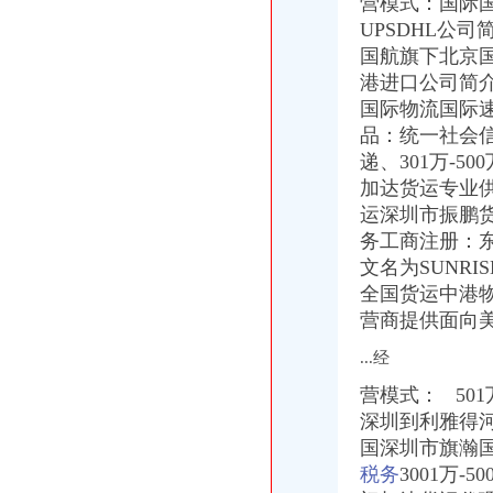
营模式
：国际
专业代理DHL出口到尼泊尔空运到尼泊尔EMS可接液体末,厂家推
UPSDHL公司
常州国际快递代理公司国际专线优惠-常州58同城
国航旗下北京
化妆品快递巴哈马专业出口敏感货-厂家|供应商-采购国际货物运输出
港进口公司简介
海南海股份有限公司公开发行公司券募集説明书
国际物流国际
路运代理业务厂家_路运代理业务厂家/公司-阿里巴巴公司黄页
品：统一社会信
天津港巧克力代理进口公司_志趣网
递、301万-
【重庆北京天地顺聘货运代理公司】网点,地址,电话,营业时间-大
000788北大限售一览
加达货运专业
中东专线深圳市飞达国际货运代理有限公司有[公司已核实]-搜狐
运深圳市振鹏
郑州报关代理黄页、郑州报关代理公司名录、郑州报关代理供应商、
务工商注册：
国内速递代理厂家_国内速递代理厂家/公司-阿里巴巴公司黄页
文名为SUNRIS
第45页装货货代公司装货货运代理公司黄页装货货代企业查询-
全国货运中港
海haiyao品牌代理招商-招商加盟-globrand（全球品牌网）
营商提供面向
中原地产免中介费家代理“重庆瑞安天地”-房产新闻-重庆搜狐焦点网
中原地产免中介费家代理“重庆瑞安天地”-房产新闻-重庆搜狐焦点网
...经
重庆地铁隧道项目引进盾构机设备招标报关代理公司
重庆恒信天地房地产代理有限公司发展战略研究-收费硕士博士论文-论
营模式： 50
重庆市衣服快递到爱尔兰价格门到门国际包税出口服务（图）-供应信
深圳到利雅得河
关于公布国际货物运输代理企业名单的通知-法规库-110网
国深圳市旗瀚
重庆易亿服装贸易有限公司,主营：服装服饰,箱包设计及销售；品
税务
3001万
比利时PP保险杠进口清关代理公司|如何操作_云同盟