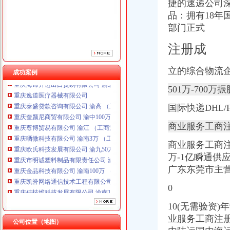
捷的速递公司
品：拥有18年
部门正式
注册成
立的综合物流
成功案例
重庆海谛升进出口贸易有限公司 渝北100万 （进出口权）
重庆逸道医疗器械有限公司
501万-700万
重庆泰盛贷款咨询有限公司 渝高 （工商注册）
重庆奎颜尼商贸有限公司 渝中100万 （工商注册）
国际快递DHL/
重庆尊博贸易有限公司 渝江 （工商注册）
商业服务工商
重庆晒微科技有限公司 渝南3万 （工商注册）
重庆欧氏科技发展有限公司 渝九50万 （进出口权）
商业服务工商
重庆市明诚塑料制品有限责任公司 渝高100万 （进出口权）
万-1亿瞬通供
重庆金品科技有限公司 渝南100万 （进出口权）
广东东莞市主营
重庆凯誉网络通信技术工程有限公司 渝中300万 （工商变更）
重庆佳技维科技发展有限公司 渝南100万 （进出口权）
0
重庆海谛升进出口贸易有限公司 渝北100万 （进出口权）
重庆逸道医疗器械有限公司
10(无需验资
重庆泰盛贷款咨询有限公司 渝高 （工商注册）
业服务工商注
公司位置（地图）
重庆奎颜尼商贸有限公司 渝中100万 （工商注册）