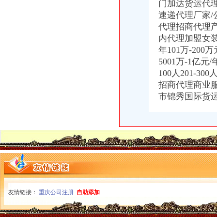
门
加达货运代
广州机场UPS报关代理_志趣网
速递代理厂家/
香港进口花王眼罩清关到重庆】国际进口物流,价格,厂家,供应
代理招商代理
【重庆渝中区化龙桥】企业|厂家|黄页|名录_第3页_顺企网
深圳证券交易所上市公司_焦点_新浪财经_新浪网
内代理加盟女装
重庆进口美国咖啡清关运输到成都需要多长时间【-成都进出口代理】
年101万-200万
5001万-1亿元
100人201-3
招商代理商业
市锦秀国际货
友情链接：
重庆公司注册
自助添加