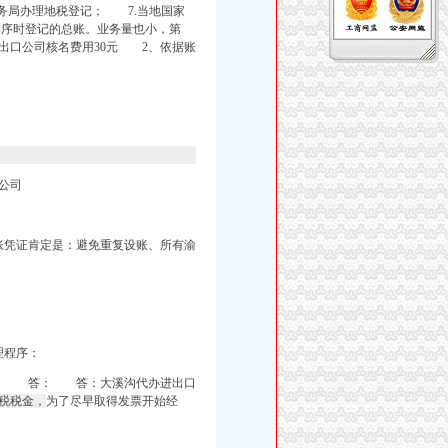
务局办理地税登记； 7.当地国家
本序时登记的总账。业务量也小，第
出口公司
核名费用3
0元 2、依据账
公司
账凭证肯定是：避免重复设账、所有渝
理程序：
作中， 答： 答：
大溪沟代办进出口
税税金，
为了尽早取得发票开始经