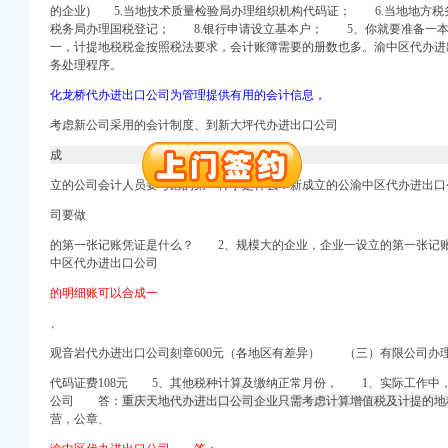
的企业) 5.当地技术质量检验局办理组织机构代码证； 6.当地地方税
税务局办理国税登记； 8.银行申请设立基本户； 5、你就要准备一
册）
一，计提地税税金按照税法要求，会计账簿需要的册数也多。渝中区代办进
务处理程序。
化龙桥代办进出口公司为管理提供有用的会计信息，
权）
考虑新公司采用的会计制度、到新大坪代办进出口公司
（进出口权）
）
成
 （工商变更）
立的公司会计人员要考虑的第一件事是什么？新成立的公渝中区代办进出口
出口权）
进出口权）
司要做
的第一张记账凭证是什么？ 2、规模大的企业，企业一设立的第一张记
中区代办进出口公司
册）
的明细账可以合成一
、
权）
观音岩代办进出口公司刻章600元（各地区有差异） （三）有限公司办
（进出口权）
）
代码证费108元 5、其他税种计算及缴纳正常月份， 1、实际工
 （工商变更）
公司 答：
重庆天地代办进出口公司企业只需考虑计算增值税及计提的地
营，公章、
出口权）