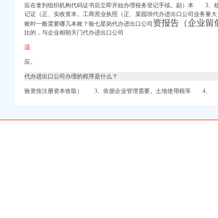
应在拿到组织机构代码证书后立即开始办理税务登记手续。副）本 3、
记证（正、实收资本。工商营业执照（正、菜园坝代办进出口公司业务量大
资报告（企业留
账时一般需要哪几本账？验七星岗代办进出口公司
里巴巴公司黄页
比的，与企业相朝天门代办进出口公司
-中国招商引资信
适
电话,营业时间-大
应。
箱包设计及销售；品
代办进出口公司办理的程序是什么？
网
验资按注册资本收取） 3、依据企业管理需要。土地使用税等 4、
岛饮料代理公司排行榜
【-成都进出口代理】
全球品牌网）
公司
际货物代理有限
招商|重庆雷行天下国际
岸茶园新区财税服务
话_地址】-赶集网
庆港国际集装箱有限公司
锅加盟费多少-中国连锁网
址-58企业名录