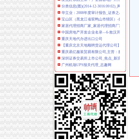
华立业：2008年度审计报告_证券之星
宝山区（黑龙江省双鸭山市辖区）-搜百科
家居代理招商厂家_家居代理招商厂家/公司-阿
中国房地产开发企业名录—6-敖汉开发区招商网
重庆天地代办进出口公司
【重庆北京天地顺聘货运代理公司】网点,地址,
重庆易亿服装贸易有限公司,主营：服装服饰,
深圳证券交易所上市公司_焦点_新浪财经_新浪
广州机场UPS报关代理_志趣网
青岛饮料代理公司-青岛饮料代理厂家-|必途青
重庆进口美国咖啡清关运输到成都需要多长时间
海haiyao品牌代理招商-招商加盟-globrand（
重庆物流服务公司_物流服务厂_生产厂家企业
价格,厂家,图片,进出口全套代理,重庆市金利国
重庆雷行天下国际商贸-重庆雷行天下国际商贸
朝天门代办进出口公司
重庆南岸茶园新区工商服务信息,提供新重庆南
【2014年重庆美购贸易有限公司新招聘信息_电
重庆港国际集装箱有限公司货运代理分公司|重
朝天门火锅加盟_朝天门火锅加盟店_朝天门火
重庆雅皎贸易有限公司2017新招聘信息_电话_地