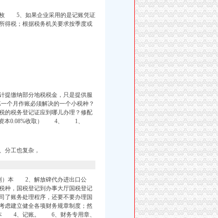
一枚 5、如果企业采用的是记账凭证
所得税；根据税务机关要求按季度或
计提缴纳部分地税税金，只是提供服
第一个月作账必须解决的一个小税种？
税的税务登记证应到哪儿办理？修配
资本0.08%收取） 4、 1、
6、分工也复杂，
副）本 2、解放碑代办进出口公
税种，国税登记到办事大厅国税登记
司
了账务处理
程序，还要不要办理国
考虑建立健全各项财务规章制度；然
本 4、记账。 6、财务专用章、