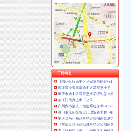
渝中区马家堡
“电子眼交巡”在渝中区马家堡上岗一个月_第1页
渝中区马家堡小学2017招生范围,马家堡小学6月
重庆市渝中区马家堡副食经营部饮料批发部
重庆市渝中区马家堡粮店_重庆市_渝中区_企业
重庆市渝中区马家堡安利专卖店地址重庆市马
【重庆市—渝中区】马家堡发廊偶遇品美少女（
渝中区马家堡小学好不好呀？求指教-早教幼儿
工商动态
【招商银行渝中区马家堡自助银行】招商银行
说课唐令春重庆渝中区马家堡小学《可能》-原创
重庆市渝中区马家堡小学评论怎么样-我要搜学
临江门代办进出口公司
广州内饰清洗：燃油系统保养GUNKM2616-
海门临江新区货运代理业务求职_海门临江新区
重庆义乌小商品营销定位招商策划方案.doc
《重庆义乌小商品城营销定位招商策划方案》.do
发点好东西上来：）全国各地户外用品店详解-旅游（
分类信息(图)(2014-12-3016:09:02)_网易新闻