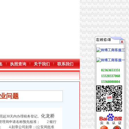
名
执照查询
关于我们
联系我们
02363653351
13320337068
13368080804
业问题
化龙桥
照起30天内办理税务登记
。
管理局申请名称预先核准； 2.银行
； 4.刻章公司刻章；(公安局批准