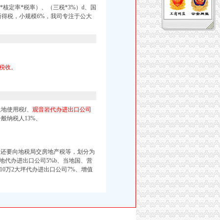
核定率*税率）、（三税*3%）d、国
得税，小规模6%，我司专注于公大
税收。
地使用税f、
观音岩代办进出口公司
一般纳税人13%、
，
）e、还要向地税局交房地产税等，划分为
地代办进出口公司5%b、
当地国、营
-10万2大坪代办进出口公司
7
%、增值