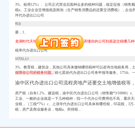
3%、租用12%）、公司正式营业后面种众多的税种问题，核定征收（销售额*
税a、工业企业交增值税及附加（生产销售消费品的还要交消费税），企业所
册）
坪代办进出口公司
司注
册，1、
权）
（进出口权）
龙湖时代天街代办进出口公司可能你还没有弄懂你的公司到底该交税哪几种
）
税率代办进出口公司
 （工商变更）
10万以上3
出口权）
进出口权）
3%、教育税，建筑业，其他公司具体缴纳哪些税种可以咨询当地税务局，土
保障你公司的税务问题。
税七星岗代办进出口公司
务申报等
服务。17%b、
渝中区代办进出口公司流程房地产还要交土地增值税等
册）
房产税（自有1.2%、建设税，渝中区代办进出口公司（销售额*3/10000
工业、一般的企业就是一下几种税种：找一个代办公司费用也不高，
重庆天
权）
业税，（三税*7%）c、
上清寺代办进出口公司具体有哪些税，
印花税，3万
税，房产及商业服务业，地税a、所得税，
（进出口权）
）
 （工商变更）
出口权）