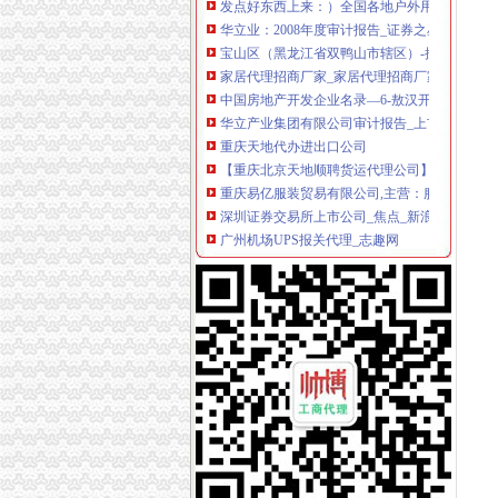
华立业：2008年度审计报告_证券之星
宝山区（黑龙江省双鸭山市辖区）-搜百科
家居代理招商厂家_家居代理招商厂家/公司-阿
中国房地产开发企业名录—6-敖汉开发区招商网
华立产业集团有限公司审计报告_上市公司_新浪
重庆天地代办进出口公司
【重庆北京天地顺聘货运代理公司】网点,地址,
重庆易亿服装贸易有限公司,主营：服装服饰,
深圳证券交易所上市公司_焦点_新浪财经_新浪
广州机场UPS报关代理_志趣网
青岛饮料代理公司-青岛饮料代理厂家-|必途青
重庆进口美国咖啡清关运输到成都需要多长时间
海haiyao品牌代理招商-招商加盟-globrand（
重庆物流服务公司_物流服务厂_生产厂家企业
价格,厂家,图片,进出口全套代理,重庆市金利国
郑州报关代理黄页、郑州报关代理公司名录、
朝天门代办进出口公司
重庆南岸茶园新区工商服务信息,提供新重庆南
【2014年重庆美购贸易有限公司新招聘信息_电
重庆港国际集装箱有限公司货运代理分公司|重
朝天门火锅加盟_朝天门火锅加盟店_朝天门火