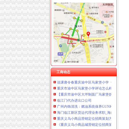
渝中区马家堡
“电子眼交巡”在渝中区马家堡上岗一个月_第1页
渝中区马家堡小学2017招生范围,马家堡小学6月
重庆市渝中区马家堡粮店_重庆市_渝中区_企业
重庆市渝中区马家堡安利专卖店地址重庆市马
【重庆市—渝中区】马家堡发廊偶遇品美少女（
渝中区马家堡小学好不好呀？求指教-早教幼儿
【招商银行渝中区马家堡自助银行】招商银行
工商动态
说课唐令春重庆渝中区马家堡小学《可能》-原创
重庆市渝中区马家堡小学评论怎么样-我要搜学
【重庆市渝中区大坪制面厂马家堡饮食店】重
临江门代办进出口公司
广州内饰清洗：燃油系统保养GUNKM2616-
海门临江新区货运代理业务求职_海门临江新区
重庆义乌小商品营销定位招商策划方案.doc
《重庆义乌小商品城营销定位招商策划方案》.do
发点好东西上来：）全国各地户外用品店详解-旅游（