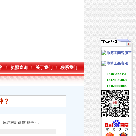
名
执照查询
关于我们
联系我们
02363653351
13320337068
13368080804
种？
（应纳税所得额*税率）。