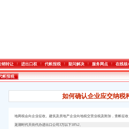
注销转让
进出口权
代帐报税
疑问解决
服务网点
在线核
代帐报税
如何确认企业应交纳税
地两税会向企业征收。建筑及房地产企业向地税交营业税及附加，查帐征收
龙湖时代天街代办进出口公司3万以下18%2、
进出口权）