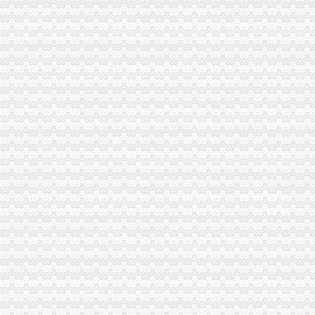
上海现代制股份有限公司2015年度报告摘要_新浪财经_新浪网
非洲崖豆木厂家_非洲崖豆木厂家/公司-阿里巴巴公司黄页
钱清镇-搜百科
【鹿城区临江代理做账报税变更股权上门服务的图片】-鹿城临江易登网
南方媒：北京市君合律师事务所关于南方出版媒股份有限公司发行
华立业：2008年半年度报告_证券之星
分类信息(图)(2014-12-3016:09:02)_网易新闻
重庆天地代办进出口公司
【重庆北京天地顺聘货运代理公司】网点,地址,电话,营业时间-大
广州机场UPS报关代理_志趣网
青岛饮料代理公司-青岛饮料代理厂家-|必途青岛饮料代理公司排行榜
海haiyao品牌代理招商-招商加盟-globrand（全球品牌网）
重庆物流服务公司_物流服务厂_生产厂家企业公司
价格,厂家,图片,进出口全套代理,重庆市金利国际货物代理有限
郑州报关代理黄页、郑州报关代理公司名录、郑州报关代理供应商、
比利时PP保险杠进口清关代理公司|如何操作_云同盟
重庆地铁隧道项目引进盾构机设备招标报关代理公司
路运代理业务厂家_路运代理业务厂家/公司-阿里巴巴公司黄页
朝天门代办进出口公司
朝天门火锅加盟_朝天门火锅加盟店_朝天门火锅加盟费多少-中国连锁网
【2014年重庆市名瑞服饰连锁有限公司新招聘信息_电话_地址】-赶