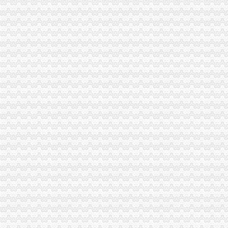
中国嘉陵：2010年半年度报告_证券之星
办理广州进出口权的流程有没有公司可以代办进出口权-广州58同城
代理进口清关报检流程_供应产品_东莞市聚海进出口报关有限公司
IC包税进出口代理流程【推荐】,进口报关价格/批发报价/生产厂家/参
上海公司进出口权办理流程-公司注册代理
上海港代理原木材进口报关/报关报检流程_广东海邦进出口贸易有限公
：重庆港九2015年年报_重庆港九（）_公告正文
【淄博进出口公司注册_进出口公司注册流程_进出口公司注册代理】-
【深圳国际贸易公司注册流程条件P深圳进出口权代办】-南山前海易
渝中区代办进出口公司
[股东会]重庆百货：2010年度第三次临时股东大会会议资料-[中财网]
重庆百货大楼股份有限公司关於预计2015年日常关联交易公告
渝中区海事海商在线律师_渝中区海事海商律师在线免费咨询_华律网
重庆百货大楼股份有限公司对外投资公告
常熟渝中区快递员招聘_虞山人才网
美亚集团-美亚国际机票代理,国际机票预订,美亚价机票预订,国
重庆太实业（集团）股份有限公司对外投资暨关联交易公告_财经_
【东莞货运代理|东莞货运代理公司】-广州58同城
人民法院公告_搜狐其它_搜狐网
杜邦制冷_德国谷轮_德国比泽尔-重庆市渝中区长江制冷设备经营部-
代办进出口公司
底价办理嘉兴无地址进出口公司注册各类许可证代办-嘉兴58同城