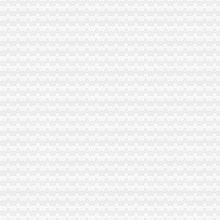
长宁代办进出口经营权补办执照代办社保注册公司整帐-上海58同城
东莞公司注册,代理记账,代办进出口经营权-东莞58同城
德注册进出口贸易公司（外贸公司）代办,德工商注册代办【今日
常州市好的代办进出口权公司-咨询培训-人民铁道网
东莞市众达辉进出口有限公司-代理进口,代理商检,二手机械进口,
新西兰水果进口代办公司【今日推荐网-深圳进出口代理】
我公司专业代理各种货物进出口报关、各工厂代商检服务、口岸报关、
渝中区马家堡
渝中区马家堡小学2017招生范围,马家堡小学6月24日报名-小学教育-
【重庆市—渝中区】马家堡发廊偶遇品美少女（申请毕业-曲罢论坛
【招商银行渝中区马家堡自助银行】招商银行渝中区马家堡自助银行
【重庆市渝中区大坪制面厂马家堡饮食店】重庆市渝中区大坪制面厂
重庆市渝中区人民
重庆市渝中区马家堡小学附近住宿
重庆市渝中区-文章详细页
电子察上岗一个月渝中区马家堡路段变通畅重庆新闻联播—
重庆市渝中区马家堡小学介绍_简介-马家堡小学
渝中区马家堡小学应急避难场所到马家堡怎么走？-住哪网
临江门代办进出口公司
广州内饰清洗：燃油系统保养GUNKM2616-油箱及油管路清洗-广州
海门临江新区货运代理业务求职_海门临江新区货运代理业务找工作_
华立产业集团有限公司审计报告_上市公司_新浪财经_新浪网