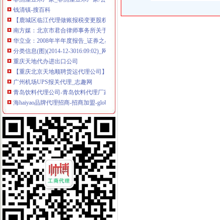
钱清镇-搜百科
【鹿城区临江代理做账报税变更股权上门服务的图片】-鹿城临江易登网
南方媒：北京市君合律师事务所关于南方出版媒股份有限公司发行
华立业：2008年半年度报告_证券之星
分类信息(图)(2014-12-3016:09:02)_网易新闻
重庆天地代办进出口公司
【重庆北京天地顺聘货运代理公司】网点,地址,电话,营业时间-大
广州机场UPS报关代理_志趣网
青岛饮料代理公司-青岛饮料代理厂家-|必途青岛饮料代理公司排行榜
海haiyao品牌代理招商-招商加盟-globrand（全球品牌网）
重庆物流服务公司_物流服务厂_生产厂家企业公司
价格,厂家,图片,进出口全套代理,重庆市金利国际货物代理有限
郑州报关代理黄页、郑州报关代理公司名录、郑州报关代理供应商、
比利时PP保险杠进口清关代理公司|如何操作_云同盟
重庆地铁隧道项目引进盾构机设备招标报关代理公司
路运代理业务厂家_路运代理业务厂家/公司-阿里巴巴公司黄页
朝天门代办进出口公司
朝天门火锅加盟_朝天门火锅加盟店_朝天门火锅加盟费多少-中国连锁网
【2014年重庆市名瑞服饰连锁有限公司新招聘信息_电话_地址】-赶
代办3000万公司执照转让代办3000万公司业务的费用-直辖市重庆咨
重庆蝶丽人贸易有限公司2017新招聘信息_电话_地址-58企业名录
国庆到南坪买进口商品价格低便宜30%_新浪新闻