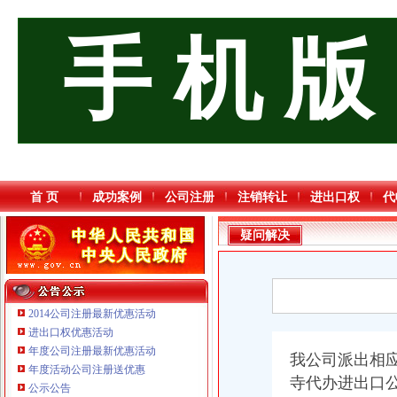
手 机 版
首 页
成功案例
公司注册
注销转让
进出口权
代
疑问解决
2014公司注册最新优惠活动
进出口权优惠活动
年度公司注册最新优惠活动
我公司派出相
年度活动公司注册送优惠
寺代办进出口
重庆海谛升进出口贸易有限公司 渝北100万 （进出口权）
公示公告