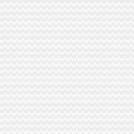
代办3000万公司执照转让代办3000万公司业务的费用-直辖市重庆咨
重庆蝶丽人贸易有限公司2017新招聘信息_电话_地址-58企业名录
国庆到南坪买进口商品价格低便宜30%_新浪新闻
重庆重庆西源商标代理有限公司附近酒店【携程酒店】_第7页
春装出口白板朝天门老板喊急-资讯中心-中国服装网
【重庆茶叶土产进出口公司大地贸易分公司】重庆茶叶土产进出口公
【重庆招商国际旅行社有限公司朝天门门市部】_重庆招商国际旅行社
重庆天门商场朝天门第十三交易区附近酒店【携程酒店】
大坪代办进出口公司
其他职位_大坪企业新招聘信息-广州58同城
帅博工商*办重庆公司注册-帅博工商咨询服务部
黄埔区代办工商注册黄埔区申请一般纳税人图片大全,广州大坪企业
重庆公司注册_xiaoyaotu_新浪博客
【58同城】重庆渝中大坪配送中心_大坪生活配送服务公司
乐天玛（重庆）商业有限公司大坪店联系方式_信用报告_工商信息-
东莞大坪常州专线物流公司_云同盟
信誉好的越南进口零食品厂家越南进口代理-供应信息-环球经贸网
【增城代办注册公司增城代办公司营业执照】价格,厂家,图片,公司
【重庆慢牛工商咨询有限公司_慢牛-代办公司注册,营业执照,可提供
渝中区代办进出口公司流程
东非红檀木材进口报关代理东非红檀原木进口流程-东莞市鸿泽进出口