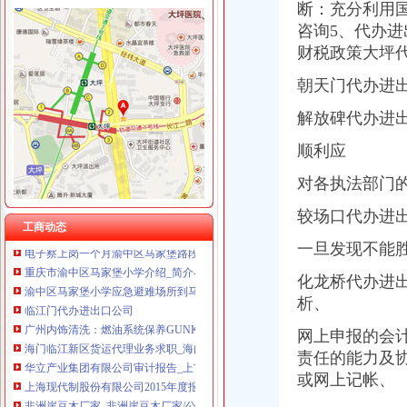
断：充分利用
咨询5、代办
财税政策大坪
朝天门代办进
渝中区马家堡
渝中区马家堡小学2017招生范围,马家堡小学6月24日报名-小学教育-
解放碑代办进
【重庆市—渝中区】马家堡发廊偶遇品美少女（申请毕业-曲罢论坛
【招商银行渝中区马家堡自助银行】招商银行渝中区马家堡自助银行
顺利应
【重庆市渝中区大坪制面厂马家堡饮食店】重庆市渝中区大坪制面厂
重庆市渝中区人民
对各执法部门
重庆市渝中区马家堡小学附近住宿
较场口代办进
重庆市渝中区-文章详细页
工商动态
电子察上岗一个月渝中区马家堡路段变通畅重庆新闻联播—
一旦发现不能
重庆市渝中区马家堡小学介绍_简介-马家堡小学
渝中区马家堡小学应急避难场所到马家堡怎么走？-住哪网
化龙桥代办进
临江门代办进出口公司
析、
广州内饰清洗：燃油系统保养GUNKM2616-油箱及油管路清洗-广州
海门临江新区货运代理业务求职_海门临江新区货运代理业务找工作_
网上申报的会
华立产业集团有限公司审计报告_上市公司_新浪财经_新浪网
责任的能力及
上海现代制股份有限公司2015年度报告摘要_新浪财经_新浪网
或网上记帐、
非洲崖豆木厂家_非洲崖豆木厂家/公司-阿里巴巴公司黄页