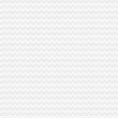
IC包税进出口代理流程【推荐】,进口报关价格/批发报价/生产厂家/参
上海公司进出口权办理流程-公司注册代理
上海港代理原木材进口报关/报关报检流程_广东海邦进出口贸易有限公
：重庆港九2015年年报_重庆港九（）_公告正文
【淄博进出口公司注册_进出口公司注册流程_进出口公司注册代理】-
【深圳国际贸易公司注册流程条件P深圳进出口权代办】-南山前海易
渝中区代办进出口公司
[股东会]重庆百货：2010年度第三次临时股东大会会议资料-[中财网]
重庆百货大楼股份有限公司关於预计2015年日常关联交易公告
渝中区海事海商在线律师_渝中区海事海商律师在线免费咨询_华律网
重庆百货大楼股份有限公司对外投资公告
常熟渝中区快递员招聘_虞山人才网
美亚集团-美亚国际机票代理,国际机票预订,美亚价机票预订,国
重庆太实业（集团）股份有限公司对外投资暨关联交易公告_财经_
【东莞货运代理|东莞货运代理公司】-广州58同城
人民法院公告_搜狐其它_搜狐网
杜邦制冷_德国谷轮_德国比泽尔-重庆市渝中区长江制冷设备经营部-
代办进出口公司
底价办理嘉兴无地址进出口公司注册各类许可证代办-嘉兴58同城
代办香港公司英国进出口公司注册提供肥料全套手续-运城58同城
代办ATA单证册深圳进出口报关公司_云同盟