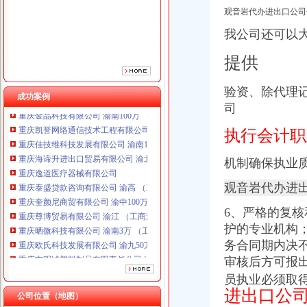
重庆逸道医疗器械有限公司
观音岩代办进出口公司
重庆泰盛贷款咨询有限公司 渝高 （工商注册）
我公司还可以
重庆奎颜尼商贸有限公司 渝中100万 （工商注册）
重庆尊博贸易有限公司 渝江 （工商注册）
提供
重庆晒微科技有限公司 渝南3万 （工商注册）
重庆欧氏科技发展有限公司 渝九50万 （进出口权）
验资、除代理
重庆市明诚塑料制品有限责任公司 渝高100万 （进出口权）
成功案例
重庆金品科技有限公司 渝南100万 （进出口权）
司
重庆凯誉网络通信技术工程有限公司 渝中300万 （工商变更）
执行会计职
重庆佳技维科技发展有限公司 渝南100万 （进出口权）
重庆海谛升进出口贸易有限公司 渝北100万 （进出口权）
机制确保执业
重庆逸道医疗器械有限公司
重庆泰盛贷款咨询有限公司 渝高 （工商注册）
观音岩代办进
重庆奎颜尼商贸有限公司 渝中100万 （工商注册）
重庆尊博贸易有限公司 渝江 （工商注册）
6、严格的复核
重庆晒微科技有限公司 渝南3万 （工商注册）
护的专业机构
重庆欧氏科技发展有限公司 渝九50万 （进出口权）
务合同期内决
重庆市明诚塑料制品有限责任公司 渝高100万 （进出口权）
审核后方可报
重庆金品科技有限公司 渝南100万 （进出口权）
重庆凯誉网络通信技术工程有限公司 渝中300万 （工商变更）
员执业必须取
进出口公
重庆佳技维科技发展有限公司 渝南100万 （进出口权）
公司位置（地图）