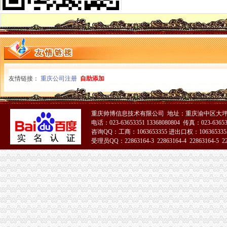
重庆重庆西源商标代理有限公司附近酒店【携程酒店】_第7页
春装出口白板朝天门老板喊急-资讯中心-中国服装网
【重庆茶叶土产进出口公司大地贸易分公司】重庆茶叶土产进出口公
【重庆招商国际旅行社有限公司朝天门门市部】_重庆招商国际旅行社
重庆天门商场朝天门第十三交易区附近酒店【携程酒店】
大坪代办进出口公司
其他职位_大坪企业新招聘信息-广州58同城
友情链接：
重庆公司注册
自助添加
帅博工商*办重庆公司注册-帅博工商咨询服务部
黄埔区代办工商注册黄埔区申请一般纳税人图片大全,广州大坪企业
重庆公司注册_xiaoyaotu_新浪博客
重庆帅博信息技术有限公司 地址：重庆渝中区大坪
【58同城】重庆渝中大坪配送中心_大坪生活配送服务公司
电话：023-63653351 13368080804 传真：023-6365
乐天玛（重庆）商业有限公司大坪店联系方式_信用报告_工商信息-
咨询QQ：工商：1063653355 进出口权：1063653355
东莞大坪常州专线物流公司_云同盟
受理员QQ：22863164-3 22863164-4 22863164-5 228
信誉好的越南进口零食品厂家越南进口代理-供应信息-环球经贸网
51La
【增城代办注册公司增城代办公司营业执照】价格,厂家,图片,公司
【重庆慢牛工商咨询有限公司_慢牛-代办公司注册,营业执照,可提供
渝中区代办进出口公司流程
东非红檀木材进口报关代理东非红檀原木进口流程-东莞市鸿泽进出口
中国嘉陵：2010年半年度报告_证券之星
办理广州进出口权的流程有没有公司可以代办进出口权-广州58同城
代理进口清关报检流程_供应产品_东莞市聚海进出口报关有限公司