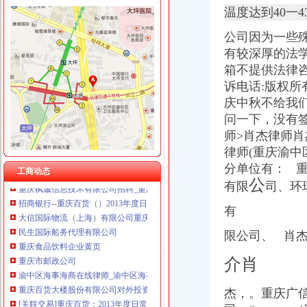
温度达到40一4
公司因为一些
有较深厚的法
渝中区代办进出口公司
箱不提供法律咨询
包头到渝中区物流货运北京到渝中区物流搬家-产品展示-
诉电话:版权所
渝中区增高鞋加盟渝中区增高鞋加盟店渝中区加盟增高鞋店-渝中区
庆中秋不给我们
重庆蓝鼎影视媒有限公司,主营：影视制作的策划；承办经批准的文
渝中区大坪正街四室两厅豪华大套房_重庆渝中区大坪短租房_游天下
问一下，没有
民生国际船务代理有限公司
师>肖杰律师
鹿泉公司注册服务批发|价格|厂家_顺企网
律师(重庆渝
重庆百货（）_公司公告_重庆百货大楼股份有限公司关于预计
分单位有： 
工商动态
重庆枫诚信息技术有限公司招聘_重庆枫诚信息技术有限公司新招聘_
公
有限
司、环
招商银行--重庆百货（）2013年度日常关联交易预计公告
大信国际物流（上海）有限公司重庆分公司-大信国际物流（上海）有
有
民生国际船务代理有限公司
重庆食品饮料企业黄页
限公司、 肖
重庆市邮政公司
介肖
渝中区海事海商在线律师_渝中区海事海商律师在线免费咨询_华律网
重庆百货大楼股份有限公司对外投资公告
[关联交易]重庆百货：2013年度日常关联交易预计公告-[中财网]
杰，。重庆广
渝中区大坪正街四室两厅豪华大套房_重庆渝中区大坪短租房_游天下