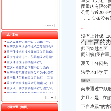
重庆市文化广
重庆泰盛贷款咨询有限公司 渝高 （工商注册）
团重庆有限公
重庆奎颜尼商贸有限公司 渝中100万 （工商注册）
公司与近200
重庆尊博贸易有限公司 渝江 （工商注册）
。...欠条没
重庆晒微科技有限公司 渝南3万 （工商注册）
重庆欧氏科技发展有限公司 渝九50万 （进出口权）
。
重庆市明诚塑料制品有限责任公司 渝高100万 （进出口权）
成功案例
没有上社保...2
重庆金品科技有限公司 渝南100万 （进出口权）
有丰富的
重庆凯誉网络通信技术工程有限公司 渝中300万 （工商变更）
重庆佳技维科技发展有限公司 渝南100万 （进出口权）
师回答越全面
重庆海谛升进出口贸易有限公司 渝北100万 （进出口权）
同纠纷]我在
重庆逸道医疗器械有限公司
重庆泰盛贷款咨询有限公司 渝高 （工商注册）
夏天十分闷热
重庆奎颜尼商贸有限公司 渝中100万 （工商注册）
法学本科学历
重庆尊博贸易有限公司 渝江 （工商注册）
重庆晒微科技有限公司 渝南3万 （工商注册）
该律师
重庆欧氏科技发展有限公司 渝九50万 （进出口权）
尚未通过中顾
重庆市明诚塑料制品有限责任公司 渝高100万 （进出口权）
重庆金品科技有限公司 渝南100万 （进出口权）
并且不是...
重庆凯誉网络通信技术工程有限公司 渝中300万 （工商变更）
重庆佳技维科技发展有限公司 渝南100万 （进出口权）
下自成蹊”的古
公司位置（地图）