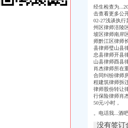
重庆环保产品标志认证|重庆有机认证|重庆普道企业管理咨询有限公司
经生检查为...
【渝中机用锯条价格】渝中机用锯条报价/渝中机用锯条哪里买/哪里卖
击查看更多公
重庆百货（）_公司公告_重庆百货大楼股份有限公司2013年度
02-27浅谈
重庆蓝鼎影视媒有限公司,主营：影视制作的策划；承办经批准的文
州区律师涪陵
【重庆代理记账|重庆代理记账公司】-重庆58分类网
山东莱德管阀有限公司（重庆代理）-商铺
坡区律师南岸
重庆旅游新报社有限公司
师黔江区律师
重庆渝中区泰国乳胶枕头教大家如何买到正宗的泰国乳胶枕头_第1页_
县律师璧山县
渝中区铝管的价格_铝信
忠县律师开县
渝中区代办进出口公司
山县律师酉县
包头到渝中区物流货运北京到渝中区物流搬家-产品展示-
肖杰律师所在
渝中区增高鞋加盟渝中区增高鞋加盟店渝中区加盟增高鞋店-渝中区
合同纠纷律师
重庆蓝鼎影视媒有限公司,主营：影视制作的策划；承办经批准的文
渝中区大坪正街四室两厅豪华大套房_重庆渝中区大坪短租房_游天下
程建筑律师拆
民生国际船务代理有限公司
律师股份转让
鹿泉公司注册服务批发|价格|厂家_顺企网
行保险律师肖
重庆百货（）_公司公告_重庆百货大楼股份有限公司关于预计
50元/小时，
重庆枫诚信息技术有限公司招聘_重庆枫诚信息技术有限公司新招聘_
招商银行--重庆百货（）2013年度日常关联交易预计公告
。电话我...
大信国际物流（上海）有限公司重庆分公司-大信国际物流（上海）有
民生国际船务代理有限公司
没有签订