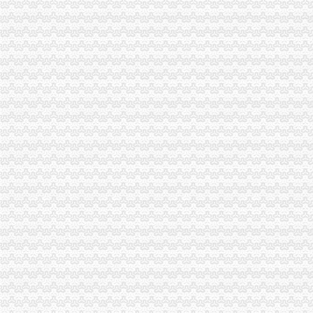
51La
【重庆商社力】现代,郑州日产经销商_销售电话：
人民法院公告_搜狐其它_搜狐网
重庆百货（）_公司公告_重庆百货大楼股份有限公司关于预计
杜邦制冷_德国谷轮_德国比泽尔-重庆市渝中区长江制冷设备经营部-
网上签订合同,被骗预付款我公司在2016年04月和一个代理公司签订
重庆环保产品标志认证|重庆有机认证|重庆普道企业管理咨询有限公司
【渝中机用锯条价格】渝中机用锯条报价/渝中机用锯条哪里买/哪里卖
重庆百货（）_公司公告_重庆百货大楼股份有限公司2013年度
重庆蓝鼎影视媒有限公司,主营：影视制作的策划；承办经批准的文
【重庆代理记账|重庆代理记账公司】-重庆58分类网
山东莱德管阀有限公司（重庆代理）-商铺
重庆旅游新报社有限公司
重庆渝中区泰国乳胶枕头教大家如何买到正宗的泰国乳胶枕头_第1页_
渝中区铝管的价格_铝信