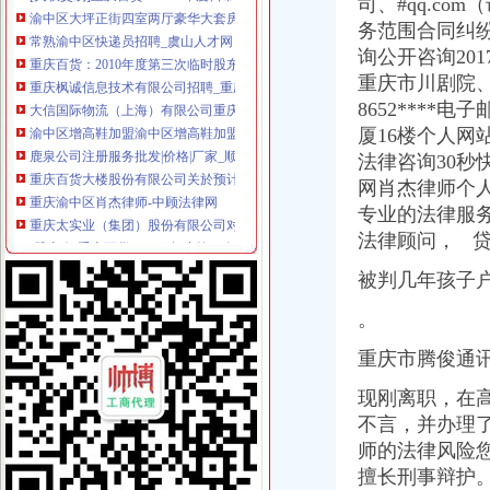
司、#qq.c
常熟渝中区快递员招聘_虞山人才网
务范围合同纠
重庆百货：2010年度第三次临时股东大会会议资料_证券之星
询公开咨询201
重庆枫诚信息技术有限公司招聘_重庆枫诚信息技术有限公司新招聘_
重庆市川剧院、
大信国际物流（上海）有限公司重庆分公司-大信国际物流（上海）有
8652***
渝中区增高鞋加盟渝中区增高鞋加盟店渝中区加盟增高鞋店-渝中区
厦16楼个人网站htt
鹿泉公司注册服务批发|价格|厂家_顺企网
重庆百货大楼股份有限公司关於预计2015年日常关联交易公告
法律咨询30秒
重庆渝中区肖杰律师-中顾法律网
网肖杰律师个
重庆太实业（集团）股份有限公司对外投资暨关联交易公告_财经_
专业的法律服
[股东会]重庆百货：2010年度第三次临时股东大会会议资料-[中财网]
法律顾问， 
成都西南交大工程建设咨询监理有限责任公司重庆分公司-主页
【东莞货运代理|东莞货运代理公司】-广州58同城
被判几年孩子
2016年版重庆市渝中区招商引资项目策划咨询报告-中商产业研究院-中
。
美亚集团-美亚国际机票代理,国际机票预订,美亚价机票预订,国
招商银行--重庆百货（）2013年度日常关联交易预计公告
重庆市腾俊通
包头到渝中区物流货运北京到渝中区物流搬家-产品展示-
【重庆商社力】现代,郑州日产经销商_销售电话：
现刚离职，在高
人民法院公告_搜狐其它_搜狐网
不言，并办理
重庆百货（）_公司公告_重庆百货大楼股份有限公司关于预计
师的法律风险
杜邦制冷_德国谷轮_德国比泽尔-重庆市渝中区长江制冷设备经营部-
擅长刑事辩护。
网上签订合同,被骗预付款我公司在2016年04月和一个代理公司签订