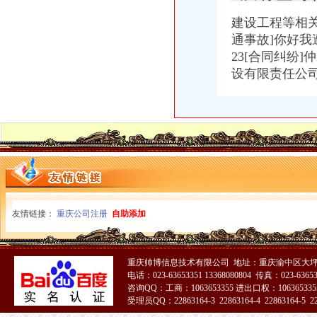
重庆食品饮料企业黄页
重庆市邮政公司
建设工程等相关领
渝中区海事海商在线律师_渝中区海事海商律师在线免费咨询_华律网
通事故]你好我遭
重庆百货大楼股份有限公司对外投资公告
23[合同纠纷
[关联交易]重庆百货：2013年度日常关联交易预计公告-[中财网]
设有限责任公
渝中区大坪正街四室两厅豪华大套房_重庆渝中区大坪短租房_游天下
常熟渝中区快递员招聘_虞山人才网
重庆百货：2010年度第三次临时股东大会会议资料_证券之星
重庆枫诚信息技术有限公司招聘_重庆枫诚信息技术有限公司新招聘_
大信国际物流（上海）有限公司重庆分公司-大信国际物流（上海）有
渝中区增高鞋加盟渝中区增高鞋加盟店渝中区加盟增高鞋店-渝中区
鹿泉公司注册服务批发|价格|厂家_顺企网
重庆百货大楼股份有限公司关於预计2015年日常关联交易公告
重庆渝中区肖杰律师-中顾法律网
重庆太实业（集团）股份有限公司对外投资暨关联交易公告_财经_
友情链接：
重庆公司注册
自助添加
[股东会]重庆百货：2010年度第三次临时股东大会会议资料-[中财网]
成都西南交大工程建设咨询监理有限责任公司重庆分公司-主页
【东莞货运代理|东莞货运代理公司】-广州58同城
重庆帅博信息技术有限公司 地址：重庆渝中区大坪
2016年版重庆市渝中区招商引资项目策划咨询报告-中商产业研究院-中
电话：023-63653351 13368080804 传真：023-6365
美亚集团-美亚国际机票代理,国际机票预订,美亚价机票预订,国
咨询QQ：工商：1063653355 进出口权：1063653355
招商银行--重庆百货（）2013年度日常关联交易预计公告
受理员QQ：22863164-3 22863164-4 22863164-5 228
包头到渝中区物流货运北京到渝中区物流搬家-产品展示-