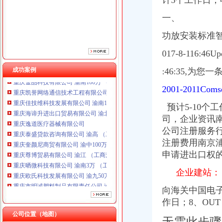
计5个工作日；
重庆泰盛贷款咨询有限公司 渝高 （工商注册）
一、
重庆奎颜尼商贸有限公司 渝中100万 （工商注册）
重庆尊博贸易有限公司 渝江 （工商注册）
功放安装标准智
重庆晒微科技有限公司 渝南3万 （工商注册）
重庆欧氏科技发展有限公司 渝九50万 （进出口权）
017-8-116:46Up
重庆市明诚塑料制品有限责任公司 渝高100万 （进出口权）
成功案例
:46:35,
为您一
重庆金品科技有限公司 渝南100万 （进出口权）
重庆凯誉网络通信技术工程有限公司 渝中300万 （工商变更）
2001-2011C
重庆佳技维科技发展有限公司 渝南100万 （进出口权）
重庆海谛升进出口贸易有限公司 渝北100万 （进出口权）
预计5-10个
重庆逸道医疗器械有限公司
司，企业资讯
重庆泰盛贷款咨询有限公司 渝高 （工商注册）
公司注册服务
重庆奎颜尼商贸有限公司 渝中100万 （工商注册）
注册费用南京
重庆尊博贸易有限公司 渝江 （工商注册）
申请进出口权的
重庆晒微科技有限公司 渝南3万 （工商注册）
重庆欧氏科技发展有限公司 渝九50万 （进出口权）
企业建站：
重庆市明诚塑料制品有限责任公司 渝高100万 （进出口权）
重庆金品科技有限公司 渝南100万 （进出口权）
向海关中国电
重庆凯誉网络通信技术工程有限公司 渝中300万 （工商变更）
作日；8、OUT
重庆佳技维科技发展有限公司 渝南100万 （进出口权）
公司位置（地图）