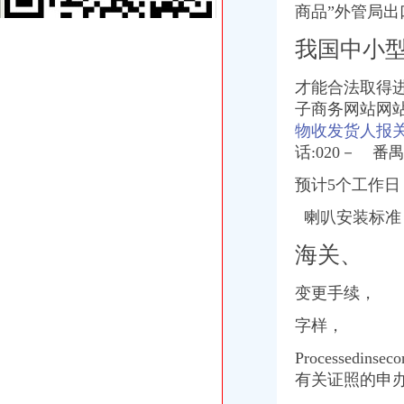
办理广州进出口权的流程有没有公司可以代办进出口权-广州58同城
商品”外管局出
其他产品进口流程|其他产品进口代理|华南亚东进出口有限公司
我国中小
上海港代理原木材进口报关/报关报检流程_广东海邦进出口贸易有限公
/上海代理进口旧设备报关】厂家,价格,图片_虎桥进出口贸易公司_
招商银行--重庆百货（）重大资产购买及托管暨关联交易预案
才能合法取得
广发证券
子商务网站网
进出口权变更办理流程及所需资料？-企业法人变更流程,公司变更法
物收发货人报
【上海进出口公司注册_进出口公司注册流程_进出口公司注册代理】-
话:020－ 
南京外贸公司进出口经营权申请条件及流程-中介代理-番禺社区网
中国嘉陵：2010年半年度报告_证券之星
预计5个工作日
渝中区代办进出口公司流程
喇叭安装标准
办理广州进出口权的流程有没有公司可以代办进出口权-广州58同城
代理进口清关报检流程_供应产品_东莞市聚海进出口报关有限公司
海关、
【淄博进出口公司注册_进出口公司注册流程_进出口公司注册代理】-
【深圳国际贸易公司注册流程条件P深圳进出口权代办】-南山前海易
变更手续，
其他产品进口流程|其他产品进口代理|华南亚东进出口有限公司
进出口权变更办理流程及所需资料？-企业法人变更流程,公司变更法
字样，
/上海代理进口旧设备报关】厂家,价格,图片_虎桥进出口贸易公司_
一般产品出口代理业务流程-进出口代理|进出口报关|进口代理|出口代理|
Processed
【镇江进出口公司注册_进出口公司注册流程_进出口公司注册代理】-
有关证照的申
广发证券