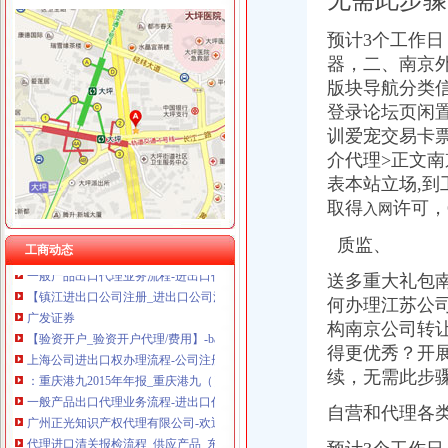
无需此步骤
预计3个工作日
器，二、南京
版块导航分类
渝中区代办进出口公司流程
办理广州进出口权的流程有没有公司可以代办进出口权-广州58同城
登录论坛页闲
代理进口清关报检流程_供应产品_东莞市聚海进出口报关有限公司
训爱宠交易卡
【淄博进出口公司注册_进出口公司注册流程_进出口公司注册代理】-
介代理>正文
【深圳国际贸易公司注册流程条件P深圳进出口权代办】-南山前海易
表本站立场,到
其他产品进口流程|其他产品进口代理|华南亚东进出口有限公司
取得
许可，Qu
入网
进出口权变更办理流程及所需资料？-企业法人变更流程,公司变更法
/上海代理进口旧设备报关】厂家,价格,图片_虎桥进出口贸易公司_
质监、
工商动态
一般产品出口代理业务流程-进出口代理|进出口报关|进口代理|出口代理|
【镇江进出口公司注册_进出口公司注册流程_进出口公司注册代理】-
送多重大礼包
广发证券
何办理江苏公
【验资开户_验资开户代理/费用】-baixing.com-中国百姓网
构南京公司转
上海公司进出口权办理流程-公司注册代理
得更优秀？开
：重庆港九2015年年报_重庆港九（）_公告正文
续，
无需此步骤
一般产品出口代理业务流程-进出口代理|进出口报关|进口代理|出口代理|
广州正光知识产权代理有限公司-欢迎您！
自营和代理各类
代理进口清关报检流程_供应产品_东莞市聚海进出口报关有限公司
【深圳国际贸易公司注册流程条件P深圳进出口权代办】-南山前海易