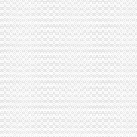
【临沂进出口公司注册_进出口公司注册流程_进出口公司注册代理】-
【淄博进出口公司注册_进出口公司注册流程_进出口公司注册代理】-
供应旧切割机进口手续-流程_深圳海桥进出口清关代理公司-企汇网
【重庆世科技有限公司新招聘信息】_聘网
在泉州注册进出口代理公司的流程-家居装修互动问答
二手机械进口报关|旧设备进口代理|旧机器进口清关流程|手续|通关巨升
办理广州进出口权的流程有没有公司可以代办进出口权-广州58同城
其他产品进口流程|其他产品进口代理|华南亚东进出口有限公司
上海港代理原木材进口报关/报关报检流程_广东海邦进出口贸易有限公
/上海代理进口旧设备报关】厂家,价格,图片_虎桥进出口贸易公司_
招商银行--重庆百货（）重大资产购买及托管暨关联交易预案
广发证券
进出口权变更办理流程及所需资料？-企业法人变更流程,公司变更法
【上海进出口公司注册_进出口公司注册流程_进出口公司注册代理】-
南京外贸公司进出口经营权申请条件及流程-中介代理-番禺社区网
中国嘉陵：2010年半年度报告_证券之星