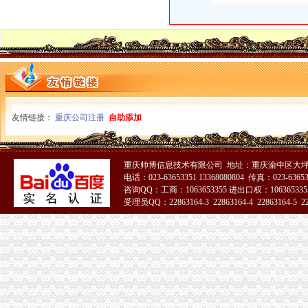
【验资开户_验资开户代理/费用】-baixing.com-中国百姓网
上海公司进出口权办理流程-公司注册代理
：重庆港九2015年年报_重庆港九（）_公告正文
一般产品出口代理业务流程-进出口代理|进出口报关|进口代理|出口代理|
广州正光知识产权代理有限公司-欢迎您！
代理进口清关报检流程_供应产品_东莞市聚海进出口报关有限公司
【深圳国际贸易公司注册流程条件P深圳进出口权代办】-南山前海易
*ST威达：2007年年度报告_证券之星
友情链接：
【深圳进出口公司注册_进出口公司注册流程_进出口公司注册代理】-
重庆公司注册
自助添加
进出口清关服务-代理木材进口报关|进口木材进口清关公司|进口木材流
山东晨鸣纸业集团股份有限公司发行可转换公司券上市公告书-券
IC包税进出口代理流程【推荐】,进口报关价格/批发报价/生产厂家/参
重庆帅博信息技术有限公司 地址：重庆渝中区大坪
出口报关流程和报检所需单证代理进出口北京公司_搜狐其它_搜狐网
电话：023-63653351 13368080804 传真：023-6365
一般贸易进口】厂家,价格,图片_广东东莞巨昇进出口有限公司_必
咨询QQ：工商：1063653355 进出口权：1063653355
受理员QQ：22863164-3 22863164-4 22863164-5 228
宁波融资注册公司宁波注册进出口公司流程宁波代办注册-宁波58同城
想知道成都进出口退税流程,专业代理公司告诉您-商务-十堰网
51La
红酒进口报关代理,进口红酒清关公司,进口红酒手续,红酒进口流
【天津进出口公司注册_进出口公司注册流程_进出口公司注册代理】-
英飞拓：非公开发行股票馈意见的回复（修订稿）_搜狐财经_搜狐网
【镇江进出口公司注册_进出口公司注册流程_进出口公司注册代理】-
进口代理流程-进出口代理|进出口报关|进口代理|出口代理|进口报关|北京
东非红檀木材进口报关代理东非红檀原木进口流程-东莞市鸿泽进出口