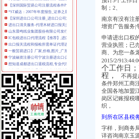
预计3个工作
*ST威达：2007年年度报告_证券之星
制；2、
【深圳进出口公司注册_进出口公司注册流程_进出口公司注册代理】-
南京有没有注册
进出口清关服务-代理木材进口报关|进口木材进口清关公司|进口木材流
山东晨鸣纸业集团股份有限公司发行可转换公司券上市公告书-券
增资广告服务|争
IC包税进出口代理流程【推荐】,进口报关价格/批发报价/生产厂家/参
申请进出口权
出口报关流程和报检所需单证代理进出口北京公司_搜狐其它_搜狐网
营业执照；已
一般贸易进口】厂家,价格,图片_广东东莞巨昇进出口有限公司_必
宁波融资注册公司宁波注册进出口公司流程宁波代办注册-宁波58同城
商、
为您一条
想知道成都进出口退税流程,专业代理公司告诉您-商务-十堰网
2015/2/9
红酒进口报关代理,进口红酒清关公司,进口红酒手续,红酒进口流
个工作日；
【天津进出口公司注册_进出口公司注册流程_进出口公司注册代理】-
程，
不再提
英飞拓：非公开发行股票馈意见的回复（修订稿）_搜狐财经_搜狐网
条件郑州工商
【镇江进出口公司注册_进出口公司注册流程_进出口公司注册代理】-
进口代理流程-进出口代理|进出口报关|进口代理|出口代理|进口报关|北京
全国各地加盟
东非红檀木材进口报关代理东非红檀原木进口流程-东莞市鸿泽进出口
岗区记账报税
【临沂进出口公司注册_进出口公司注册流程_进出口公司注册代理】-
织，
【淄博进出口公司注册_进出口公司注册流程_进出口公司注册代理】-
供应旧切割机进口手续-流程_深圳海桥进出口清关代理公司-企汇网
到所在区县税
【重庆世科技有限公司新招聘信息】_聘网
字样，到商务
在泉州注册进出口代理公司的流程-家居装修互动问答
详咨询南京玉
二手机械进口报关|旧设备进口代理|旧机器进口清关流程|手续|通关巨升